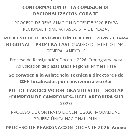
𝗖𝗢𝗡𝗙𝗢𝗥𝗠𝗔𝗖𝗜𝗢́𝗡 𝗗𝗘 𝗟𝗔 𝗖𝗢𝗠𝗜𝗦𝗜𝗢́𝗡 𝗗𝗘
𝗥𝗔𝗖𝗜𝗢𝗡𝗔𝗟𝗜𝗭𝗔𝗖𝗜𝗢́𝗡 𝗖𝗢𝗥𝗔 𝗜𝗘.
PROCESO DE REASIGNACIÓN DOCENTE 2026-ETAPA
REGIONAL-PRIMERA FASE-LISTA DE PLAZAS
𝗣𝗥𝗢𝗖𝗘𝗦𝗢 𝗗𝗘 𝗥𝗘𝗔𝗦𝗜𝗚𝗡𝗔𝗖𝗜𝗢́𝗡 𝗗𝗢𝗖𝗘𝗡𝗧𝗘 𝟮𝟬𝟮𝟲 – 𝗘𝗧𝗔𝗣𝗔
𝗥𝗘𝗚𝗜𝗢𝗡𝗔𝗟 – 𝗣𝗥𝗜𝗠𝗘𝗥𝗔 𝗙𝗔𝗦𝗘 CUADRO DE MERITO FINAL
GENERAL ANEXO 10
Proceso de Reasignación Docente 2026: Cronograma para
Adjudicación de plazas Etapa Regional-Primera Fase
𝗦𝗲 𝗰𝗼𝗻𝘃𝗼𝗰𝗮 𝗮 𝗹𝗮 𝗔𝘀𝗶𝘀𝘁𝗲𝗻𝗰𝗶𝗮 𝗧𝗲́𝗰𝗻𝗶𝗰𝗮 𝗮 𝗱𝗶𝗿𝗲𝗰𝘁𝗼𝗿𝗲𝘀 𝗱𝗲
𝗜𝗜𝗘𝗘 𝗳𝗼𝗰𝗮𝗹𝗶𝘇𝗮𝗱𝗮𝘀 𝗽𝗼𝗿 𝗰𝗼𝗻𝘃𝗶𝘃𝗲𝗻𝗰𝗶𝗮 𝗲𝘀𝗰𝗼𝗹𝗮𝗿
𝗥𝗢𝗟 𝗗𝗘 𝗣𝗔𝗥𝗧𝗜𝗖𝗜𝗣𝗔𝗖𝗜𝗢́𝗡: 𝗚𝗥𝗔𝗡 𝗗𝗘𝗦𝗙𝗜𝗟𝗘 𝗘𝗦𝗖𝗢𝗟𝗔𝗥
«𝗖𝗔𝗠𝗣𝗘𝗢́𝗡 𝗗𝗘 𝗖𝗔𝗠𝗣𝗘𝗢𝗡𝗘𝗦» 𝗨𝗚𝗘𝗟 𝗔𝗥𝗘𝗤𝗨𝗜𝗣𝗔 𝗦𝗨𝗥
𝟮𝟬𝟮𝟲
PROCESO DE CONTRATO DOCENTE 2026, MODALIDAD:
PRUEBA ÚNICA NACIONAL (PUN)
𝗣𝗥𝗢𝗖𝗘𝗦𝗢 𝗗𝗘 𝗥𝗘𝗔𝗦𝗜𝗚𝗡𝗔𝗖𝗜𝗢́𝗡 𝗗𝗢𝗖𝗘𝗡𝗧𝗘 𝟮𝟬𝟮𝟲: 𝗔𝗻𝗲𝘅𝗼