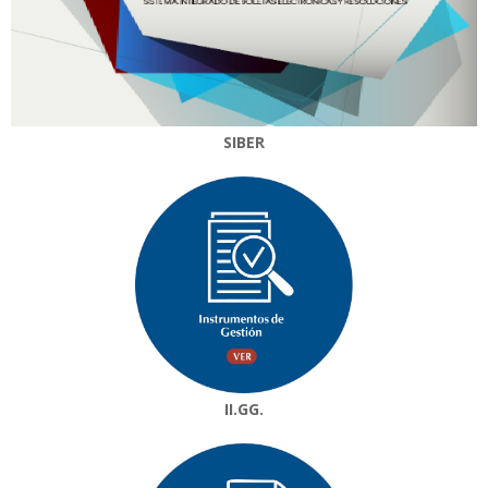
SIBER
II.GG.