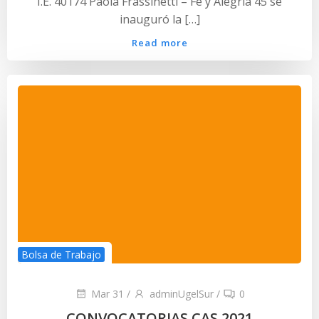
I.E. 40174 Paola Frassinetti – Fe y Alegría 45 se
inauguró la […]
Read more
Bolsa de Trabajo
Mar 31
/
adminUgelSur
/
0
CONVOCATORIAS CAS 2021