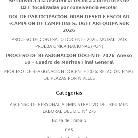
𝗦𝗲 𝗰𝗼𝗻𝘃𝗼𝗰𝗮 𝗮 𝗹𝗮 𝗔𝘀𝗶𝘀𝘁𝗲𝗻𝗰𝗶𝗮 𝗧𝗲́𝗰𝗻𝗶𝗰𝗮 𝗮 𝗱𝗶𝗿𝗲𝗰𝘁𝗼𝗿𝗲𝘀 𝗱𝗲
𝗜𝗜𝗘𝗘 𝗳𝗼𝗰𝗮𝗹𝗶𝘇𝗮𝗱𝗮𝘀 𝗽𝗼𝗿 𝗰𝗼𝗻𝘃𝗶𝘃𝗲𝗻𝗰𝗶𝗮 𝗲𝘀𝗰𝗼𝗹𝗮𝗿
𝗥𝗢𝗟 𝗗𝗘 𝗣𝗔𝗥𝗧𝗜𝗖𝗜𝗣𝗔𝗖𝗜𝗢́𝗡: 𝗚𝗥𝗔𝗡 𝗗𝗘𝗦𝗙𝗜𝗟𝗘 𝗘𝗦𝗖𝗢𝗟𝗔𝗥
«𝗖𝗔𝗠𝗣𝗘𝗢́𝗡 𝗗𝗘 𝗖𝗔𝗠𝗣𝗘𝗢𝗡𝗘𝗦» 𝗨𝗚𝗘𝗟 𝗔𝗥𝗘𝗤𝗨𝗜𝗣𝗔 𝗦𝗨𝗥
𝟮𝟬𝟮𝟲
PROCESO DE CONTRATO DOCENTE 2026, MODALIDAD:
PRUEBA ÚNICA NACIONAL (PUN)
𝗣𝗥𝗢𝗖𝗘𝗦𝗢 𝗗𝗘 𝗥𝗘𝗔𝗦𝗜𝗚𝗡𝗔𝗖𝗜𝗢́𝗡 𝗗𝗢𝗖𝗘𝗡𝗧𝗘 𝟮𝟬𝟮𝟲: 𝗔𝗻𝗲𝘅𝗼
𝟭𝟬 – 𝗖𝘂𝗮𝗱𝗿𝗼 𝗱𝗲 𝗠𝗲́𝗿𝗶𝘁𝗼𝘀 𝗙𝗶𝗻𝗮𝗹 𝗚𝗲𝗻𝗲𝗿𝗮𝗹
PROCESO DE REASIGNACIÓN DOCENTE 2026: RELACIÓN FINAL
DE PLAZAS POR NIVELES
Categorías
ASCENSO DE PERSONAL ADMINISTRATIVO DEL RÈGIMEN
LABORAL DEL D.L. N° 276
Bolsa de Trabajo
CAS