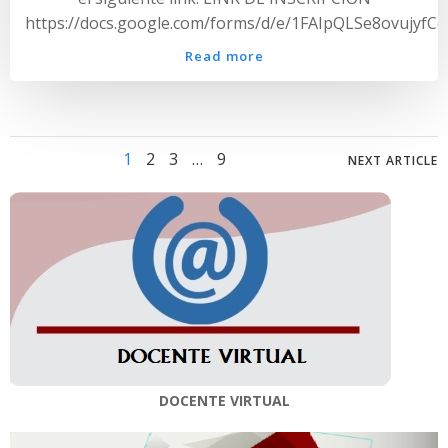
https://docs.google.com/forms/d/e/1FAIpQLSe8ovuj
Read more
Posts
Posts
Page
Page
Page
Page
1
2
3
…
9
NEXT ARTICLE
navigation
navig
DOCENTE VIRTUAL