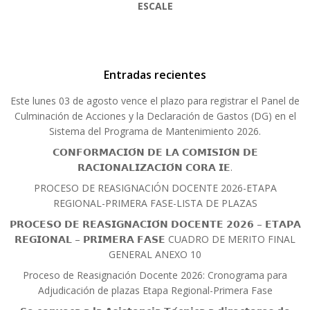
ESCALE
Entradas recientes
Este lunes 03 de agosto vence el plazo para registrar el Panel de
Culminación de Acciones y la Declaración de Gastos (DG) en el
Sistema del Programa de Mantenimiento 2026.
𝗖𝗢𝗡𝗙𝗢𝗥𝗠𝗔𝗖𝗜𝗢́𝗡 𝗗𝗘 𝗟𝗔 𝗖𝗢𝗠𝗜𝗦𝗜𝗢́𝗡 𝗗𝗘
𝗥𝗔𝗖𝗜𝗢𝗡𝗔𝗟𝗜𝗭𝗔𝗖𝗜𝗢́𝗡 𝗖𝗢𝗥𝗔 𝗜𝗘.
PROCESO DE REASIGNACIÓN DOCENTE 2026-ETAPA
REGIONAL-PRIMERA FASE-LISTA DE PLAZAS
𝗣𝗥𝗢𝗖𝗘𝗦𝗢 𝗗𝗘 𝗥𝗘𝗔𝗦𝗜𝗚𝗡𝗔𝗖𝗜𝗢́𝗡 𝗗𝗢𝗖𝗘𝗡𝗧𝗘 𝟮𝟬𝟮𝟲 – 𝗘𝗧𝗔𝗣𝗔
𝗥𝗘𝗚𝗜𝗢𝗡𝗔𝗟 – 𝗣𝗥𝗜𝗠𝗘𝗥𝗔 𝗙𝗔𝗦𝗘 CUADRO DE MERITO FINAL
GENERAL ANEXO 10
Proceso de Reasignación Docente 2026: Cronograma para
Adjudicación de plazas Etapa Regional-Primera Fase