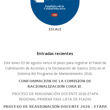
ESCALE
Entradas recientes
Este lunes 03 de agosto vence el plazo para registrar el Panel de
Culminación de Acciones y la Declaración de Gastos (DG) en el
Sistema del Programa de Mantenimiento 2026.
𝗖𝗢𝗡𝗙𝗢𝗥𝗠𝗔𝗖𝗜𝗢́𝗡 𝗗𝗘 𝗟𝗔 𝗖𝗢𝗠𝗜𝗦𝗜𝗢́𝗡 𝗗𝗘
𝗥𝗔𝗖𝗜𝗢𝗡𝗔𝗟𝗜𝗭𝗔𝗖𝗜𝗢́𝗡 𝗖𝗢𝗥𝗔 𝗜𝗘.
PROCESO DE REASIGNACIÓN DOCENTE 2026-ETAPA
REGIONAL-PRIMERA FASE-LISTA DE PLAZAS
𝗣𝗥𝗢𝗖𝗘𝗦𝗢 𝗗𝗘 𝗥𝗘𝗔𝗦𝗜𝗚𝗡𝗔𝗖𝗜𝗢́𝗡 𝗗𝗢𝗖𝗘𝗡𝗧𝗘 𝟮𝟬𝟮𝟲 – 𝗘𝗧𝗔𝗣𝗔