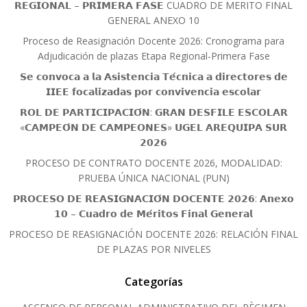
𝗥𝗘𝗚𝗜𝗢𝗡𝗔𝗟 – 𝗣𝗥𝗜𝗠𝗘𝗥𝗔 𝗙𝗔𝗦𝗘 CUADRO DE MERITO FINAL
GENERAL ANEXO 10
Proceso de Reasignación Docente 2026: Cronograma para
Adjudicación de plazas Etapa Regional-Primera Fase
𝗦𝗲 𝗰𝗼𝗻𝘃𝗼𝗰𝗮 𝗮 𝗹𝗮 𝗔𝘀𝗶𝘀𝘁𝗲𝗻𝗰𝗶𝗮 𝗧𝗲́𝗰𝗻𝗶𝗰𝗮 𝗮 𝗱𝗶𝗿𝗲𝗰𝘁𝗼𝗿𝗲𝘀 𝗱𝗲
𝗜𝗜𝗘𝗘 𝗳𝗼𝗰𝗮𝗹𝗶𝘇𝗮𝗱𝗮𝘀 𝗽𝗼𝗿 𝗰𝗼𝗻𝘃𝗶𝘃𝗲𝗻𝗰𝗶𝗮 𝗲𝘀𝗰𝗼𝗹𝗮𝗿
𝗥𝗢𝗟 𝗗𝗘 𝗣𝗔𝗥𝗧𝗜𝗖𝗜𝗣𝗔𝗖𝗜𝗢́𝗡: 𝗚𝗥𝗔𝗡 𝗗𝗘𝗦𝗙𝗜𝗟𝗘 𝗘𝗦𝗖𝗢𝗟𝗔𝗥
«𝗖𝗔𝗠𝗣𝗘𝗢́𝗡 𝗗𝗘 𝗖𝗔𝗠𝗣𝗘𝗢𝗡𝗘𝗦» 𝗨𝗚𝗘𝗟 𝗔𝗥𝗘𝗤𝗨𝗜𝗣𝗔 𝗦𝗨𝗥
𝟮𝟬𝟮𝟲
PROCESO DE CONTRATO DOCENTE 2026, MODALIDAD:
PRUEBA ÚNICA NACIONAL (PUN)
𝗣𝗥𝗢𝗖𝗘𝗦𝗢 𝗗𝗘 𝗥𝗘𝗔𝗦𝗜𝗚𝗡𝗔𝗖𝗜𝗢́𝗡 𝗗𝗢𝗖𝗘𝗡𝗧𝗘 𝟮𝟬𝟮𝟲: 𝗔𝗻𝗲𝘅𝗼
𝟭𝟬 – 𝗖𝘂𝗮𝗱𝗿𝗼 𝗱𝗲 𝗠𝗲́𝗿𝗶𝘁𝗼𝘀 𝗙𝗶𝗻𝗮𝗹 𝗚𝗲𝗻𝗲𝗿𝗮𝗹
PROCESO DE REASIGNACIÓN DOCENTE 2026: RELACIÓN FINAL
DE PLAZAS POR NIVELES
Categorías