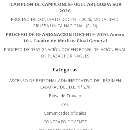
«𝗖𝗔𝗠𝗣𝗘𝗢́𝗡 𝗗𝗘 𝗖𝗔𝗠𝗣𝗘𝗢𝗡𝗘𝗦» 𝗨𝗚𝗘𝗟 𝗔𝗥𝗘𝗤𝗨𝗜𝗣𝗔 𝗦𝗨𝗥
𝟮𝟬𝟮𝟲
PROCESO DE CONTRATO DOCENTE 2026, MODALIDAD:
PRUEBA ÚNICA NACIONAL (PUN)
𝗣𝗥𝗢𝗖𝗘𝗦𝗢 𝗗𝗘 𝗥𝗘𝗔𝗦𝗜𝗚𝗡𝗔𝗖𝗜𝗢́𝗡 𝗗𝗢𝗖𝗘𝗡𝗧𝗘 𝟮𝟬𝟮𝟲: 𝗔𝗻𝗲𝘅𝗼
𝟭𝟬 – 𝗖𝘂𝗮𝗱𝗿𝗼 𝗱𝗲 𝗠𝗲́𝗿𝗶𝘁𝗼𝘀 𝗙𝗶𝗻𝗮𝗹 𝗚𝗲𝗻𝗲𝗿𝗮𝗹
PROCESO DE REASIGNACIÓN DOCENTE 2026: RELACIÓN FINAL
DE PLAZAS POR NIVELES
Categorías
ASCENSO DE PERSONAL ADMINISTRATIVO DEL RÈGIMEN
LABORAL DEL D.L. N° 276
Bolsa de Trabajo
CAS
Comunicados oficiales
CONTRATO DOCENTE