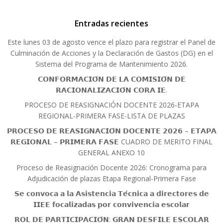
Entradas recientes
Este lunes 03 de agosto vence el plazo para registrar el Panel de
Culminación de Acciones y la Declaración de Gastos (DG) en el
Sistema del Programa de Mantenimiento 2026.
𝗖𝗢𝗡𝗙𝗢𝗥𝗠𝗔𝗖𝗜𝗢́𝗡 𝗗𝗘 𝗟𝗔 𝗖𝗢𝗠𝗜𝗦𝗜𝗢́𝗡 𝗗𝗘
𝗥𝗔𝗖𝗜𝗢𝗡𝗔𝗟𝗜𝗭𝗔𝗖𝗜𝗢́𝗡 𝗖𝗢𝗥𝗔 𝗜𝗘.
PROCESO DE REASIGNACIÓN DOCENTE 2026-ETAPA
REGIONAL-PRIMERA FASE-LISTA DE PLAZAS
𝗣𝗥𝗢𝗖𝗘𝗦𝗢 𝗗𝗘 𝗥𝗘𝗔𝗦𝗜𝗚𝗡𝗔𝗖𝗜𝗢́𝗡 𝗗𝗢𝗖𝗘𝗡𝗧𝗘 𝟮𝟬𝟮𝟲 – 𝗘𝗧𝗔𝗣𝗔
𝗥𝗘𝗚𝗜𝗢𝗡𝗔𝗟 – 𝗣𝗥𝗜𝗠𝗘𝗥𝗔 𝗙𝗔𝗦𝗘 CUADRO DE MERITO FINAL
GENERAL ANEXO 10
Proceso de Reasignación Docente 2026: Cronograma para
Adjudicación de plazas Etapa Regional-Primera Fase
𝗦𝗲 𝗰𝗼𝗻𝘃𝗼𝗰𝗮 𝗮 𝗹𝗮 𝗔𝘀𝗶𝘀𝘁𝗲𝗻𝗰𝗶𝗮 𝗧𝗲́𝗰𝗻𝗶𝗰𝗮 𝗮 𝗱𝗶𝗿𝗲𝗰𝘁𝗼𝗿𝗲𝘀 𝗱𝗲
𝗜𝗜𝗘𝗘 𝗳𝗼𝗰𝗮𝗹𝗶𝘇𝗮𝗱𝗮𝘀 𝗽𝗼𝗿 𝗰𝗼𝗻𝘃𝗶𝘃𝗲𝗻𝗰𝗶𝗮 𝗲𝘀𝗰𝗼𝗹𝗮𝗿
𝗥𝗢𝗟 𝗗𝗘 𝗣𝗔𝗥𝗧𝗜𝗖𝗜𝗣𝗔𝗖𝗜𝗢́𝗡: 𝗚𝗥𝗔𝗡 𝗗𝗘𝗦𝗙𝗜𝗟𝗘 𝗘𝗦𝗖𝗢𝗟𝗔𝗥