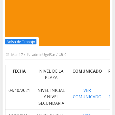
Bolsa de Trabajo
Mar 17
/
adminUgelSur
/
0
FECHA
NIVEL DE LA
COMUNICADO
PL
PLAZA
04/10/2021
NIVEL INICIAL
VER
V
Y NIVEL
COMUNICADO
PL
SECUNDARIA