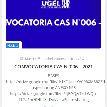
Noticia
Mar 4
/
ugelrelacionespublicas
/
0
CONVOCATORIA CAS N°006 – 2021
BASES
https://drive.google.com/file/d/1KT4xdkYVC96XM56ZZ
usp=sharing ANEXO N°8
https://drive.google.com/file/d/1jEiYQjvTrtLWQh-
TL2a1m70HL4Xi-Dol/view?usp=sharing