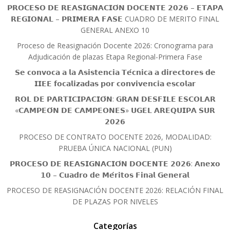
𝗣𝗥𝗢𝗖𝗘𝗦𝗢 𝗗𝗘 𝗥𝗘𝗔𝗦𝗜𝗚𝗡𝗔𝗖𝗜𝗢́𝗡 𝗗𝗢𝗖𝗘𝗡𝗧𝗘 𝟮𝟬𝟮𝟲 – 𝗘𝗧𝗔𝗣𝗔
𝗥𝗘𝗚𝗜𝗢𝗡𝗔𝗟 – 𝗣𝗥𝗜𝗠𝗘𝗥𝗔 𝗙𝗔𝗦𝗘 CUADRO DE MERITO FINAL
GENERAL ANEXO 10
Proceso de Reasignación Docente 2026: Cronograma para
Adjudicación de plazas Etapa Regional-Primera Fase
𝗦𝗲 𝗰𝗼𝗻𝘃𝗼𝗰𝗮 𝗮 𝗹𝗮 𝗔𝘀𝗶𝘀𝘁𝗲𝗻𝗰𝗶𝗮 𝗧𝗲́𝗰𝗻𝗶𝗰𝗮 𝗮 𝗱𝗶𝗿𝗲𝗰𝘁𝗼𝗿𝗲𝘀 𝗱𝗲
𝗜𝗜𝗘𝗘 𝗳𝗼𝗰𝗮𝗹𝗶𝘇𝗮𝗱𝗮𝘀 𝗽𝗼𝗿 𝗰𝗼𝗻𝘃𝗶𝘃𝗲𝗻𝗰𝗶𝗮 𝗲𝘀𝗰𝗼𝗹𝗮𝗿
𝗥𝗢𝗟 𝗗𝗘 𝗣𝗔𝗥𝗧𝗜𝗖𝗜𝗣𝗔𝗖𝗜𝗢́𝗡: 𝗚𝗥𝗔𝗡 𝗗𝗘𝗦𝗙𝗜𝗟𝗘 𝗘𝗦𝗖𝗢𝗟𝗔𝗥
«𝗖𝗔𝗠𝗣𝗘𝗢́𝗡 𝗗𝗘 𝗖𝗔𝗠𝗣𝗘𝗢𝗡𝗘𝗦» 𝗨𝗚𝗘𝗟 𝗔𝗥𝗘𝗤𝗨𝗜𝗣𝗔 𝗦𝗨𝗥
𝟮𝟬𝟮𝟲
PROCESO DE CONTRATO DOCENTE 2026, MODALIDAD:
PRUEBA ÚNICA NACIONAL (PUN)
𝗣𝗥𝗢𝗖𝗘𝗦𝗢 𝗗𝗘 𝗥𝗘𝗔𝗦𝗜𝗚𝗡𝗔𝗖𝗜𝗢́𝗡 𝗗𝗢𝗖𝗘𝗡𝗧𝗘 𝟮𝟬𝟮𝟲: 𝗔𝗻𝗲𝘅𝗼
𝟭𝟬 – 𝗖𝘂𝗮𝗱𝗿𝗼 𝗱𝗲 𝗠𝗲́𝗿𝗶𝘁𝗼𝘀 𝗙𝗶𝗻𝗮𝗹 𝗚𝗲𝗻𝗲𝗿𝗮𝗹
PROCESO DE REASIGNACIÓN DOCENTE 2026: RELACIÓN FINAL
DE PLAZAS POR NIVELES
Categorías