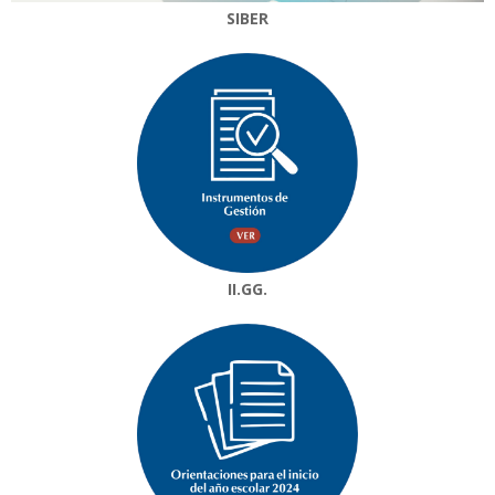
SIBER
II.GG.