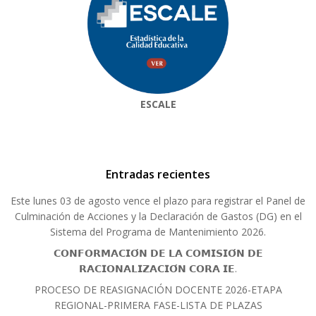
ESCALE
Entradas recientes
Este lunes 03 de agosto vence el plazo para registrar el Panel de
Culminación de Acciones y la Declaración de Gastos (DG) en el
Sistema del Programa de Mantenimiento 2026.
𝗖𝗢𝗡𝗙𝗢𝗥𝗠𝗔𝗖𝗜𝗢́𝗡 𝗗𝗘 𝗟𝗔 𝗖𝗢𝗠𝗜𝗦𝗜𝗢́𝗡 𝗗𝗘
𝗥𝗔𝗖𝗜𝗢𝗡𝗔𝗟𝗜𝗭𝗔𝗖𝗜𝗢́𝗡 𝗖𝗢𝗥𝗔 𝗜𝗘.
PROCESO DE REASIGNACIÓN DOCENTE 2026-ETAPA
REGIONAL-PRIMERA FASE-LISTA DE PLAZAS