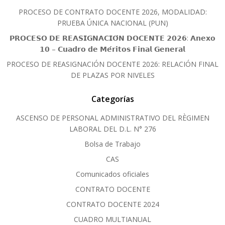
PROCESO DE CONTRATO DOCENTE 2026, MODALIDAD:
PRUEBA ÚNICA NACIONAL (PUN)
𝗣𝗥𝗢𝗖𝗘𝗦𝗢 𝗗𝗘 𝗥𝗘𝗔𝗦𝗜𝗚𝗡𝗔𝗖𝗜𝗢́𝗡 𝗗𝗢𝗖𝗘𝗡𝗧𝗘 𝟮𝟬𝟮𝟲: 𝗔𝗻𝗲𝘅𝗼
𝟭𝟬 – 𝗖𝘂𝗮𝗱𝗿𝗼 𝗱𝗲 𝗠𝗲́𝗿𝗶𝘁𝗼𝘀 𝗙𝗶𝗻𝗮𝗹 𝗚𝗲𝗻𝗲𝗿𝗮𝗹
PROCESO DE REASIGNACIÓN DOCENTE 2026: RELACIÓN FINAL
DE PLAZAS POR NIVELES
Categorías
ASCENSO DE PERSONAL ADMINISTRATIVO DEL RÈGIMEN
LABORAL DEL D.L. N° 276
Bolsa de Trabajo
CAS
Comunicados oficiales
CONTRATO DOCENTE
CONTRATO DOCENTE 2024
CUADRO MULTIANUAL