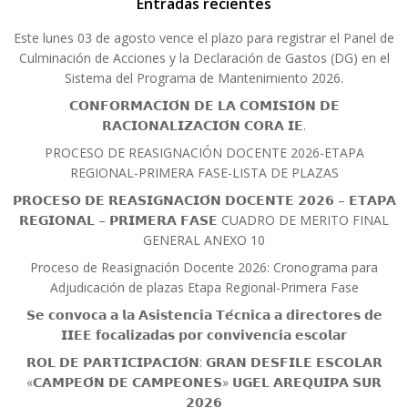
Entradas recientes
Este lunes 03 de agosto vence el plazo para registrar el Panel de
Culminación de Acciones y la Declaración de Gastos (DG) en el
Sistema del Programa de Mantenimiento 2026.
𝗖𝗢𝗡𝗙𝗢𝗥𝗠𝗔𝗖𝗜𝗢́𝗡 𝗗𝗘 𝗟𝗔 𝗖𝗢𝗠𝗜𝗦𝗜𝗢́𝗡 𝗗𝗘
𝗥𝗔𝗖𝗜𝗢𝗡𝗔𝗟𝗜𝗭𝗔𝗖𝗜𝗢́𝗡 𝗖𝗢𝗥𝗔 𝗜𝗘.
PROCESO DE REASIGNACIÓN DOCENTE 2026-ETAPA
REGIONAL-PRIMERA FASE-LISTA DE PLAZAS
𝗣𝗥𝗢𝗖𝗘𝗦𝗢 𝗗𝗘 𝗥𝗘𝗔𝗦𝗜𝗚𝗡𝗔𝗖𝗜𝗢́𝗡 𝗗𝗢𝗖𝗘𝗡𝗧𝗘 𝟮𝟬𝟮𝟲 – 𝗘𝗧𝗔𝗣𝗔
𝗥𝗘𝗚𝗜𝗢𝗡𝗔𝗟 – 𝗣𝗥𝗜𝗠𝗘𝗥𝗔 𝗙𝗔𝗦𝗘 CUADRO DE MERITO FINAL
GENERAL ANEXO 10
Proceso de Reasignación Docente 2026: Cronograma para
Adjudicación de plazas Etapa Regional-Primera Fase
𝗦𝗲 𝗰𝗼𝗻𝘃𝗼𝗰𝗮 𝗮 𝗹𝗮 𝗔𝘀𝗶𝘀𝘁𝗲𝗻𝗰𝗶𝗮 𝗧𝗲́𝗰𝗻𝗶𝗰𝗮 𝗮 𝗱𝗶𝗿𝗲𝗰𝘁𝗼𝗿𝗲𝘀 𝗱𝗲
𝗜𝗜𝗘𝗘 𝗳𝗼𝗰𝗮𝗹𝗶𝘇𝗮𝗱𝗮𝘀 𝗽𝗼𝗿 𝗰𝗼𝗻𝘃𝗶𝘃𝗲𝗻𝗰𝗶𝗮 𝗲𝘀𝗰𝗼𝗹𝗮𝗿
𝗥𝗢𝗟 𝗗𝗘 𝗣𝗔𝗥𝗧𝗜𝗖𝗜𝗣𝗔𝗖𝗜𝗢́𝗡: 𝗚𝗥𝗔𝗡 𝗗𝗘𝗦𝗙𝗜𝗟𝗘 𝗘𝗦𝗖𝗢𝗟𝗔𝗥
«𝗖𝗔𝗠𝗣𝗘𝗢́𝗡 𝗗𝗘 𝗖𝗔𝗠𝗣𝗘𝗢𝗡𝗘𝗦» 𝗨𝗚𝗘𝗟 𝗔𝗥𝗘𝗤𝗨𝗜𝗣𝗔 𝗦𝗨𝗥
𝟮𝟬𝟮𝟲