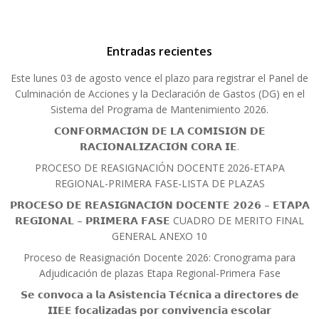
Entradas recientes
Este lunes 03 de agosto vence el plazo para registrar el Panel de
Culminación de Acciones y la Declaración de Gastos (DG) en el
Sistema del Programa de Mantenimiento 2026.
𝗖𝗢𝗡𝗙𝗢𝗥𝗠𝗔𝗖𝗜𝗢́𝗡 𝗗𝗘 𝗟𝗔 𝗖𝗢𝗠𝗜𝗦𝗜𝗢́𝗡 𝗗𝗘
𝗥𝗔𝗖𝗜𝗢𝗡𝗔𝗟𝗜𝗭𝗔𝗖𝗜𝗢́𝗡 𝗖𝗢𝗥𝗔 𝗜𝗘.
PROCESO DE REASIGNACIÓN DOCENTE 2026-ETAPA
REGIONAL-PRIMERA FASE-LISTA DE PLAZAS
𝗣𝗥𝗢𝗖𝗘𝗦𝗢 𝗗𝗘 𝗥𝗘𝗔𝗦𝗜𝗚𝗡𝗔𝗖𝗜𝗢́𝗡 𝗗𝗢𝗖𝗘𝗡𝗧𝗘 𝟮𝟬𝟮𝟲 – 𝗘𝗧𝗔𝗣𝗔
𝗥𝗘𝗚𝗜𝗢𝗡𝗔𝗟 – 𝗣𝗥𝗜𝗠𝗘𝗥𝗔 𝗙𝗔𝗦𝗘 CUADRO DE MERITO FINAL
GENERAL ANEXO 10
Proceso de Reasignación Docente 2026: Cronograma para
Adjudicación de plazas Etapa Regional-Primera Fase
𝗦𝗲 𝗰𝗼𝗻𝘃𝗼𝗰𝗮 𝗮 𝗹𝗮 𝗔𝘀𝗶𝘀𝘁𝗲𝗻𝗰𝗶𝗮 𝗧𝗲́𝗰𝗻𝗶𝗰𝗮 𝗮 𝗱𝗶𝗿𝗲𝗰𝘁𝗼𝗿𝗲𝘀 𝗱𝗲
𝗜𝗜𝗘𝗘 𝗳𝗼𝗰𝗮𝗹𝗶𝘇𝗮𝗱𝗮𝘀 𝗽𝗼𝗿 𝗰𝗼𝗻𝘃𝗶𝘃𝗲𝗻𝗰𝗶𝗮 𝗲𝘀𝗰𝗼𝗹𝗮𝗿