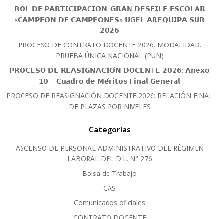
𝗥𝗢𝗟 𝗗𝗘 𝗣𝗔𝗥𝗧𝗜𝗖𝗜𝗣𝗔𝗖𝗜𝗢́𝗡: 𝗚𝗥𝗔𝗡 𝗗𝗘𝗦𝗙𝗜𝗟𝗘 𝗘𝗦𝗖𝗢𝗟𝗔𝗥
«𝗖𝗔𝗠𝗣𝗘𝗢́𝗡 𝗗𝗘 𝗖𝗔𝗠𝗣𝗘𝗢𝗡𝗘𝗦» 𝗨𝗚𝗘𝗟 𝗔𝗥𝗘𝗤𝗨𝗜𝗣𝗔 𝗦𝗨𝗥
𝟮𝟬𝟮𝟲
PROCESO DE CONTRATO DOCENTE 2026, MODALIDAD:
PRUEBA ÚNICA NACIONAL (PUN)
𝗣𝗥𝗢𝗖𝗘𝗦𝗢 𝗗𝗘 𝗥𝗘𝗔𝗦𝗜𝗚𝗡𝗔𝗖𝗜𝗢́𝗡 𝗗𝗢𝗖𝗘𝗡𝗧𝗘 𝟮𝟬𝟮𝟲: 𝗔𝗻𝗲𝘅𝗼
𝟭𝟬 – 𝗖𝘂𝗮𝗱𝗿𝗼 𝗱𝗲 𝗠𝗲́𝗿𝗶𝘁𝗼𝘀 𝗙𝗶𝗻𝗮𝗹 𝗚𝗲𝗻𝗲𝗿𝗮𝗹
PROCESO DE REASIGNACIÓN DOCENTE 2026: RELACIÓN FINAL
DE PLAZAS POR NIVELES
Categorías
ASCENSO DE PERSONAL ADMINISTRATIVO DEL RÈGIMEN
LABORAL DEL D.L. N° 276
Bolsa de Trabajo
CAS
Comunicados oficiales
CONTRATO DOCENTE