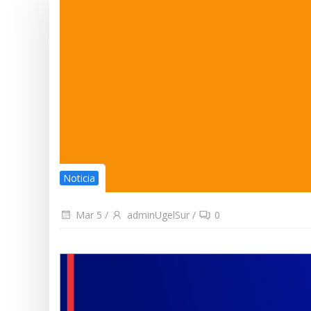
Noticia
Mar 5
/
adminUgelSur
/
0