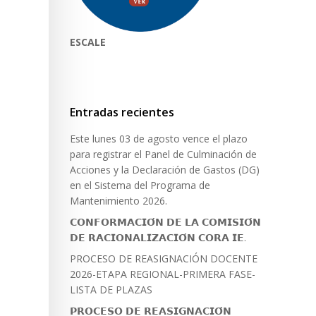
ESCALE
Entradas recientes
Este lunes 03 de agosto vence el plazo
para registrar el Panel de Culminación de
Acciones y la Declaración de Gastos (DG)
en el Sistema del Programa de
Mantenimiento 2026.
𝗖𝗢𝗡𝗙𝗢𝗥𝗠𝗔𝗖𝗜𝗢́𝗡 𝗗𝗘 𝗟𝗔 𝗖𝗢𝗠𝗜𝗦𝗜𝗢́𝗡
𝗗𝗘 𝗥𝗔𝗖𝗜𝗢𝗡𝗔𝗟𝗜𝗭𝗔𝗖𝗜𝗢́𝗡 𝗖𝗢𝗥𝗔 𝗜𝗘.
PROCESO DE REASIGNACIÓN DOCENTE
2026-ETAPA REGIONAL-PRIMERA FASE-
LISTA DE PLAZAS
𝗣𝗥𝗢𝗖𝗘𝗦𝗢 𝗗𝗘 𝗥𝗘𝗔𝗦𝗜𝗚𝗡𝗔𝗖𝗜𝗢́𝗡