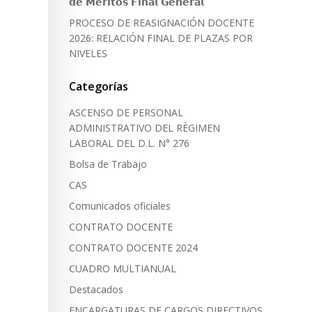
𝗱𝗲 𝗠𝗲́𝗿𝗶𝘁𝗼𝘀 𝗙𝗶𝗻𝗮𝗹 𝗚𝗲𝗻𝗲𝗿𝗮𝗹
PROCESO DE REASIGNACIÓN DOCENTE
2026: RELACIÓN FINAL DE PLAZAS POR
NIVELES
Categorías
ASCENSO DE PERSONAL
ADMINISTRATIVO DEL RÈGIMEN
LABORAL DEL D.L. N° 276
Bolsa de Trabajo
CAS
Comunicados oficiales
CONTRATO DOCENTE
CONTRATO DOCENTE 2024
CUADRO MULTIANUAL
Destacados
ENCARGATURAS DE CARGOS DIRECTIVOS