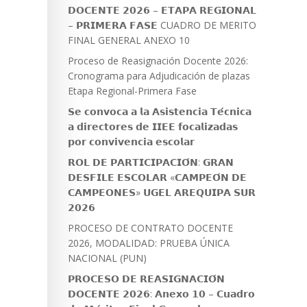
𝗗𝗢𝗖𝗘𝗡𝗧𝗘 𝟮𝟬𝟮𝟲 – 𝗘𝗧𝗔𝗣𝗔 𝗥𝗘𝗚𝗜𝗢𝗡𝗔𝗟
– 𝗣𝗥𝗜𝗠𝗘𝗥𝗔 𝗙𝗔𝗦𝗘 CUADRO DE MERITO
FINAL GENERAL ANEXO 10
Proceso de Reasignación Docente 2026:
Cronograma para Adjudicación de plazas
Etapa Regional-Primera Fase
𝗦𝗲 𝗰𝗼𝗻𝘃𝗼𝗰𝗮 𝗮 𝗹𝗮 𝗔𝘀𝗶𝘀𝘁𝗲𝗻𝗰𝗶𝗮 𝗧𝗲́𝗰𝗻𝗶𝗰𝗮
𝗮 𝗱𝗶𝗿𝗲𝗰𝘁𝗼𝗿𝗲𝘀 𝗱𝗲 𝗜𝗜𝗘𝗘 𝗳𝗼𝗰𝗮𝗹𝗶𝘇𝗮𝗱𝗮𝘀
𝗽𝗼𝗿 𝗰𝗼𝗻𝘃𝗶𝘃𝗲𝗻𝗰𝗶𝗮 𝗲𝘀𝗰𝗼𝗹𝗮𝗿
𝗥𝗢𝗟 𝗗𝗘 𝗣𝗔𝗥𝗧𝗜𝗖𝗜𝗣𝗔𝗖𝗜𝗢́𝗡: 𝗚𝗥𝗔𝗡
𝗗𝗘𝗦𝗙𝗜𝗟𝗘 𝗘𝗦𝗖𝗢𝗟𝗔𝗥 «𝗖𝗔𝗠𝗣𝗘𝗢́𝗡 𝗗𝗘
𝗖𝗔𝗠𝗣𝗘𝗢𝗡𝗘𝗦» 𝗨𝗚𝗘𝗟 𝗔𝗥𝗘𝗤𝗨𝗜𝗣𝗔 𝗦𝗨𝗥
𝟮𝟬𝟮𝟲
PROCESO DE CONTRATO DOCENTE
2026, MODALIDAD: PRUEBA ÚNICA
NACIONAL (PUN)
𝗣𝗥𝗢𝗖𝗘𝗦𝗢 𝗗𝗘 𝗥𝗘𝗔𝗦𝗜𝗚𝗡𝗔𝗖𝗜𝗢́𝗡
𝗗𝗢𝗖𝗘𝗡𝗧𝗘 𝟮𝟬𝟮𝟲: 𝗔𝗻𝗲𝘅𝗼 𝟭𝟬 – 𝗖𝘂𝗮𝗱𝗿𝗼