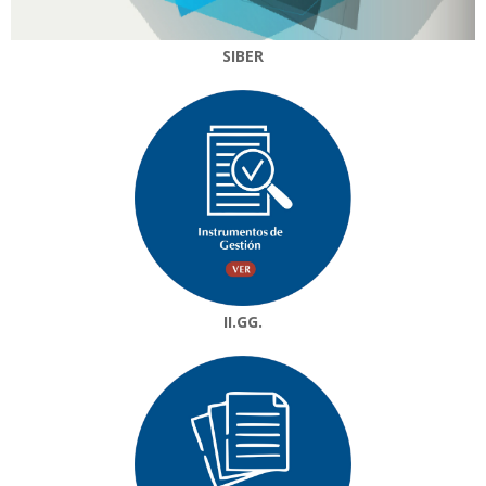
SIBER
II.GG.