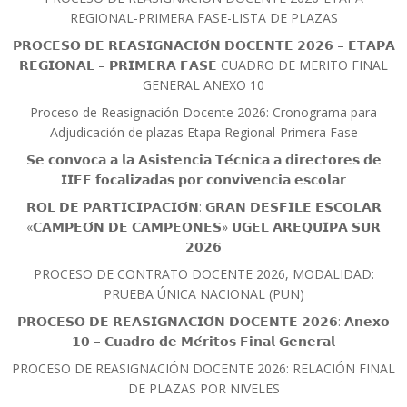
REGIONAL-PRIMERA FASE-LISTA DE PLAZAS
𝗣𝗥𝗢𝗖𝗘𝗦𝗢 𝗗𝗘 𝗥𝗘𝗔𝗦𝗜𝗚𝗡𝗔𝗖𝗜𝗢́𝗡 𝗗𝗢𝗖𝗘𝗡𝗧𝗘 𝟮𝟬𝟮𝟲 – 𝗘𝗧𝗔𝗣𝗔
𝗥𝗘𝗚𝗜𝗢𝗡𝗔𝗟 – 𝗣𝗥𝗜𝗠𝗘𝗥𝗔 𝗙𝗔𝗦𝗘 CUADRO DE MERITO FINAL
GENERAL ANEXO 10
Proceso de Reasignación Docente 2026: Cronograma para
Adjudicación de plazas Etapa Regional-Primera Fase
𝗦𝗲 𝗰𝗼𝗻𝘃𝗼𝗰𝗮 𝗮 𝗹𝗮 𝗔𝘀𝗶𝘀𝘁𝗲𝗻𝗰𝗶𝗮 𝗧𝗲́𝗰𝗻𝗶𝗰𝗮 𝗮 𝗱𝗶𝗿𝗲𝗰𝘁𝗼𝗿𝗲𝘀 𝗱𝗲
𝗜𝗜𝗘𝗘 𝗳𝗼𝗰𝗮𝗹𝗶𝘇𝗮𝗱𝗮𝘀 𝗽𝗼𝗿 𝗰𝗼𝗻𝘃𝗶𝘃𝗲𝗻𝗰𝗶𝗮 𝗲𝘀𝗰𝗼𝗹𝗮𝗿
𝗥𝗢𝗟 𝗗𝗘 𝗣𝗔𝗥𝗧𝗜𝗖𝗜𝗣𝗔𝗖𝗜𝗢́𝗡: 𝗚𝗥𝗔𝗡 𝗗𝗘𝗦𝗙𝗜𝗟𝗘 𝗘𝗦𝗖𝗢𝗟𝗔𝗥
«𝗖𝗔𝗠𝗣𝗘𝗢́𝗡 𝗗𝗘 𝗖𝗔𝗠𝗣𝗘𝗢𝗡𝗘𝗦» 𝗨𝗚𝗘𝗟 𝗔𝗥𝗘𝗤𝗨𝗜𝗣𝗔 𝗦𝗨𝗥
𝟮𝟬𝟮𝟲
PROCESO DE CONTRATO DOCENTE 2026, MODALIDAD:
PRUEBA ÚNICA NACIONAL (PUN)
𝗣𝗥𝗢𝗖𝗘𝗦𝗢 𝗗𝗘 𝗥𝗘𝗔𝗦𝗜𝗚𝗡𝗔𝗖𝗜𝗢́𝗡 𝗗𝗢𝗖𝗘𝗡𝗧𝗘 𝟮𝟬𝟮𝟲: 𝗔𝗻𝗲𝘅𝗼
𝟭𝟬 – 𝗖𝘂𝗮𝗱𝗿𝗼 𝗱𝗲 𝗠𝗲́𝗿𝗶𝘁𝗼𝘀 𝗙𝗶𝗻𝗮𝗹 𝗚𝗲𝗻𝗲𝗿𝗮𝗹
PROCESO DE REASIGNACIÓN DOCENTE 2026: RELACIÓN FINAL
DE PLAZAS POR NIVELES