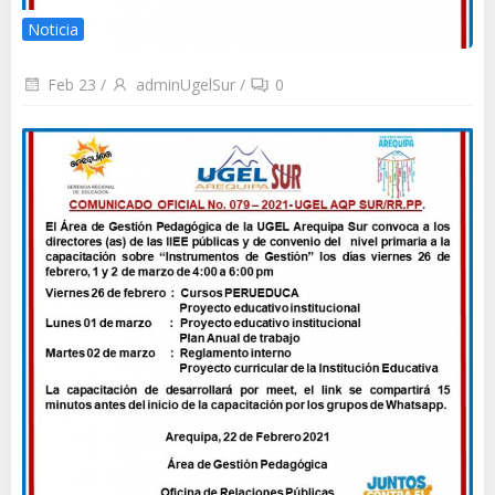
Noticia
Feb 23
/
adminUgelSur
/
0