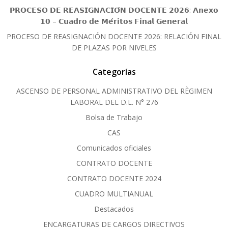
𝗣𝗥𝗢𝗖𝗘𝗦𝗢 𝗗𝗘 𝗥𝗘𝗔𝗦𝗜𝗚𝗡𝗔𝗖𝗜𝗢́𝗡 𝗗𝗢𝗖𝗘𝗡𝗧𝗘 𝟮𝟬𝟮𝟲: 𝗔𝗻𝗲𝘅𝗼
𝟭𝟬 – 𝗖𝘂𝗮𝗱𝗿𝗼 𝗱𝗲 𝗠𝗲́𝗿𝗶𝘁𝗼𝘀 𝗙𝗶𝗻𝗮𝗹 𝗚𝗲𝗻𝗲𝗿𝗮𝗹
PROCESO DE REASIGNACIÓN DOCENTE 2026: RELACIÓN FINAL
DE PLAZAS POR NIVELES
Categorías
ASCENSO DE PERSONAL ADMINISTRATIVO DEL RÈGIMEN
LABORAL DEL D.L. N° 276
Bolsa de Trabajo
CAS
Comunicados oficiales
CONTRATO DOCENTE
CONTRATO DOCENTE 2024
CUADRO MULTIANUAL
Destacados
ENCARGATURAS DE CARGOS DIRECTIVOS