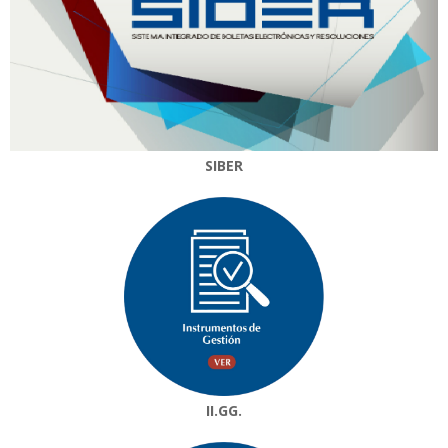
SIBER
II.GG.