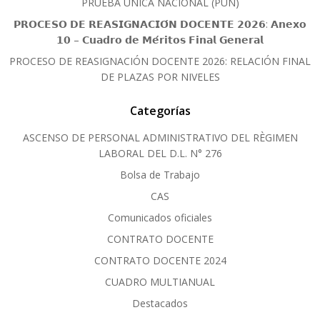
PRUEBA ÚNICA NACIONAL (PUN)
𝗣𝗥𝗢𝗖𝗘𝗦𝗢 𝗗𝗘 𝗥𝗘𝗔𝗦𝗜𝗚𝗡𝗔𝗖𝗜𝗢́𝗡 𝗗𝗢𝗖𝗘𝗡𝗧𝗘 𝟮𝟬𝟮𝟲: 𝗔𝗻𝗲𝘅𝗼
𝟭𝟬 – 𝗖𝘂𝗮𝗱𝗿𝗼 𝗱𝗲 𝗠𝗲́𝗿𝗶𝘁𝗼𝘀 𝗙𝗶𝗻𝗮𝗹 𝗚𝗲𝗻𝗲𝗿𝗮𝗹
PROCESO DE REASIGNACIÓN DOCENTE 2026: RELACIÓN FINAL
DE PLAZAS POR NIVELES
Categorías
ASCENSO DE PERSONAL ADMINISTRATIVO DEL RÈGIMEN
LABORAL DEL D.L. N° 276
Bolsa de Trabajo
CAS
Comunicados oficiales
CONTRATO DOCENTE
CONTRATO DOCENTE 2024
CUADRO MULTIANUAL
Destacados