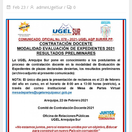
Feb 23
/
adminUgelSur
/
0