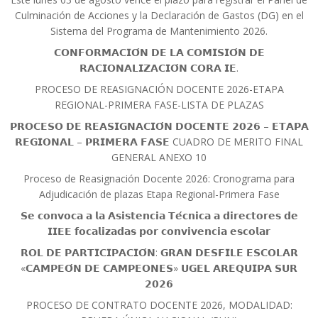
Culminación de Acciones y la Declaración de Gastos (DG) en el
Sistema del Programa de Mantenimiento 2026.
𝗖𝗢𝗡𝗙𝗢𝗥𝗠𝗔𝗖𝗜𝗢́𝗡 𝗗𝗘 𝗟𝗔 𝗖𝗢𝗠𝗜𝗦𝗜𝗢́𝗡 𝗗𝗘
𝗥𝗔𝗖𝗜𝗢𝗡𝗔𝗟𝗜𝗭𝗔𝗖𝗜𝗢́𝗡 𝗖𝗢𝗥𝗔 𝗜𝗘.
PROCESO DE REASIGNACIÓN DOCENTE 2026-ETAPA
REGIONAL-PRIMERA FASE-LISTA DE PLAZAS
𝗣𝗥𝗢𝗖𝗘𝗦𝗢 𝗗𝗘 𝗥𝗘𝗔𝗦𝗜𝗚𝗡𝗔𝗖𝗜𝗢́𝗡 𝗗𝗢𝗖𝗘𝗡𝗧𝗘 𝟮𝟬𝟮𝟲 – 𝗘𝗧𝗔𝗣𝗔
𝗥𝗘𝗚𝗜𝗢𝗡𝗔𝗟 – 𝗣𝗥𝗜𝗠𝗘𝗥𝗔 𝗙𝗔𝗦𝗘 CUADRO DE MERITO FINAL
GENERAL ANEXO 10
Proceso de Reasignación Docente 2026: Cronograma para
Adjudicación de plazas Etapa Regional-Primera Fase
𝗦𝗲 𝗰𝗼𝗻𝘃𝗼𝗰𝗮 𝗮 𝗹𝗮 𝗔𝘀𝗶𝘀𝘁𝗲𝗻𝗰𝗶𝗮 𝗧𝗲́𝗰𝗻𝗶𝗰𝗮 𝗮 𝗱𝗶𝗿𝗲𝗰𝘁𝗼𝗿𝗲𝘀 𝗱𝗲
𝗜𝗜𝗘𝗘 𝗳𝗼𝗰𝗮𝗹𝗶𝘇𝗮𝗱𝗮𝘀 𝗽𝗼𝗿 𝗰𝗼𝗻𝘃𝗶𝘃𝗲𝗻𝗰𝗶𝗮 𝗲𝘀𝗰𝗼𝗹𝗮𝗿
𝗥𝗢𝗟 𝗗𝗘 𝗣𝗔𝗥𝗧𝗜𝗖𝗜𝗣𝗔𝗖𝗜𝗢́𝗡: 𝗚𝗥𝗔𝗡 𝗗𝗘𝗦𝗙𝗜𝗟𝗘 𝗘𝗦𝗖𝗢𝗟𝗔𝗥
«𝗖𝗔𝗠𝗣𝗘𝗢́𝗡 𝗗𝗘 𝗖𝗔𝗠𝗣𝗘𝗢𝗡𝗘𝗦» 𝗨𝗚𝗘𝗟 𝗔𝗥𝗘𝗤𝗨𝗜𝗣𝗔 𝗦𝗨𝗥
𝟮𝟬𝟮𝟲
PROCESO DE CONTRATO DOCENTE 2026, MODALIDAD: