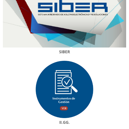
SIBER
II.GG.