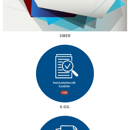
SIBER
II.GG.