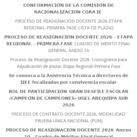
𝗖𝗢𝗡𝗙𝗢𝗥𝗠𝗔𝗖𝗜𝗢́𝗡 𝗗𝗘 𝗟𝗔 𝗖𝗢𝗠𝗜𝗦𝗜𝗢́𝗡 𝗗𝗘
𝗥𝗔𝗖𝗜𝗢𝗡𝗔𝗟𝗜𝗭𝗔𝗖𝗜𝗢́𝗡 𝗖𝗢𝗥𝗔 𝗜𝗘.
PROCESO DE REASIGNACIÓN DOCENTE 2026-ETAPA
REGIONAL-PRIMERA FASE-LISTA DE PLAZAS
𝗣𝗥𝗢𝗖𝗘𝗦𝗢 𝗗𝗘 𝗥𝗘𝗔𝗦𝗜𝗚𝗡𝗔𝗖𝗜𝗢́𝗡 𝗗𝗢𝗖𝗘𝗡𝗧𝗘 𝟮𝟬𝟮𝟲 – 𝗘𝗧𝗔𝗣𝗔
𝗥𝗘𝗚𝗜𝗢𝗡𝗔𝗟 – 𝗣𝗥𝗜𝗠𝗘𝗥𝗔 𝗙𝗔𝗦𝗘 CUADRO DE MERITO FINAL
GENERAL ANEXO 10
Proceso de Reasignación Docente 2026: Cronograma para
Adjudicación de plazas Etapa Regional-Primera Fase
𝗦𝗲 𝗰𝗼𝗻𝘃𝗼𝗰𝗮 𝗮 𝗹𝗮 𝗔𝘀𝗶𝘀𝘁𝗲𝗻𝗰𝗶𝗮 𝗧𝗲́𝗰𝗻𝗶𝗰𝗮 𝗮 𝗱𝗶𝗿𝗲𝗰𝘁𝗼𝗿𝗲𝘀 𝗱𝗲
𝗜𝗜𝗘𝗘 𝗳𝗼𝗰𝗮𝗹𝗶𝘇𝗮𝗱𝗮𝘀 𝗽𝗼𝗿 𝗰𝗼𝗻𝘃𝗶𝘃𝗲𝗻𝗰𝗶𝗮 𝗲𝘀𝗰𝗼𝗹𝗮𝗿
𝗥𝗢𝗟 𝗗𝗘 𝗣𝗔𝗥𝗧𝗜𝗖𝗜𝗣𝗔𝗖𝗜𝗢́𝗡: 𝗚𝗥𝗔𝗡 𝗗𝗘𝗦𝗙𝗜𝗟𝗘 𝗘𝗦𝗖𝗢𝗟𝗔𝗥
«𝗖𝗔𝗠𝗣𝗘𝗢́𝗡 𝗗𝗘 𝗖𝗔𝗠𝗣𝗘𝗢𝗡𝗘𝗦» 𝗨𝗚𝗘𝗟 𝗔𝗥𝗘𝗤𝗨𝗜𝗣𝗔 𝗦𝗨𝗥
𝟮𝟬𝟮𝟲
PROCESO DE CONTRATO DOCENTE 2026, MODALIDAD:
PRUEBA ÚNICA NACIONAL (PUN)
𝗣𝗥𝗢𝗖𝗘𝗦𝗢 𝗗𝗘 𝗥𝗘𝗔𝗦𝗜𝗚𝗡𝗔𝗖𝗜𝗢́𝗡 𝗗𝗢𝗖𝗘𝗡𝗧𝗘 𝟮𝟬𝟮𝟲: 𝗔𝗻𝗲𝘅𝗼
𝟭𝟬 – 𝗖𝘂𝗮𝗱𝗿𝗼 𝗱𝗲 𝗠𝗲́𝗿𝗶𝘁𝗼𝘀 𝗙𝗶𝗻𝗮𝗹 𝗚𝗲𝗻𝗲𝗿𝗮𝗹