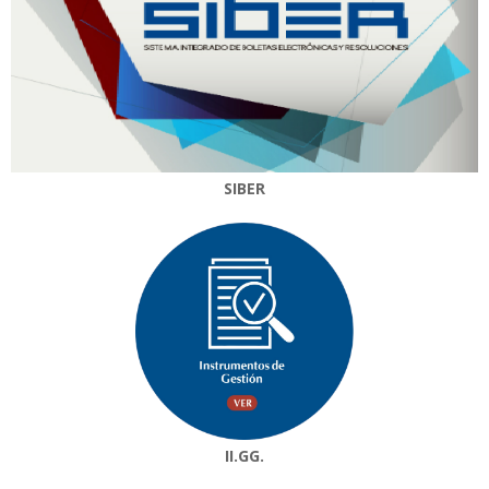
SIBER
II.GG.