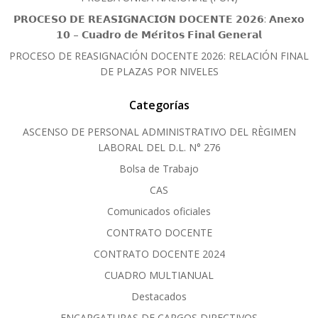
𝗣𝗥𝗢𝗖𝗘𝗦𝗢 𝗗𝗘 𝗥𝗘𝗔𝗦𝗜𝗚𝗡𝗔𝗖𝗜𝗢́𝗡 𝗗𝗢𝗖𝗘𝗡𝗧𝗘 𝟮𝟬𝟮𝟲: 𝗔𝗻𝗲𝘅𝗼
𝟭𝟬 – 𝗖𝘂𝗮𝗱𝗿𝗼 𝗱𝗲 𝗠𝗲́𝗿𝗶𝘁𝗼𝘀 𝗙𝗶𝗻𝗮𝗹 𝗚𝗲𝗻𝗲𝗿𝗮𝗹
PROCESO DE REASIGNACIÓN DOCENTE 2026: RELACIÓN FINAL
DE PLAZAS POR NIVELES
Categorías
ASCENSO DE PERSONAL ADMINISTRATIVO DEL RÈGIMEN
LABORAL DEL D.L. N° 276
Bolsa de Trabajo
CAS
Comunicados oficiales
CONTRATO DOCENTE
CONTRATO DOCENTE 2024
CUADRO MULTIANUAL
Destacados
ENCARGATURAS DE CARGOS DIRECTIVOS