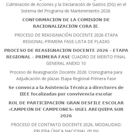
Culminación de Acciones y la Declaración de Gastos (DG) en el
Sistema del Programa de Mantenimiento 2026.
𝗖𝗢𝗡𝗙𝗢𝗥𝗠𝗔𝗖𝗜𝗢́𝗡 𝗗𝗘 𝗟𝗔 𝗖𝗢𝗠𝗜𝗦𝗜𝗢́𝗡 𝗗𝗘
𝗥𝗔𝗖𝗜𝗢𝗡𝗔𝗟𝗜𝗭𝗔𝗖𝗜𝗢́𝗡 𝗖𝗢𝗥𝗔 𝗜𝗘.
PROCESO DE REASIGNACIÓN DOCENTE 2026-ETAPA
REGIONAL-PRIMERA FASE-LISTA DE PLAZAS
𝗣𝗥𝗢𝗖𝗘𝗦𝗢 𝗗𝗘 𝗥𝗘𝗔𝗦𝗜𝗚𝗡𝗔𝗖𝗜𝗢́𝗡 𝗗𝗢𝗖𝗘𝗡𝗧𝗘 𝟮𝟬𝟮𝟲 – 𝗘𝗧𝗔𝗣𝗔
𝗥𝗘𝗚𝗜𝗢𝗡𝗔𝗟 – 𝗣𝗥𝗜𝗠𝗘𝗥𝗔 𝗙𝗔𝗦𝗘 CUADRO DE MERITO FINAL
GENERAL ANEXO 10
Proceso de Reasignación Docente 2026: Cronograma para
Adjudicación de plazas Etapa Regional-Primera Fase
𝗦𝗲 𝗰𝗼𝗻𝘃𝗼𝗰𝗮 𝗮 𝗹𝗮 𝗔𝘀𝗶𝘀𝘁𝗲𝗻𝗰𝗶𝗮 𝗧𝗲́𝗰𝗻𝗶𝗰𝗮 𝗮 𝗱𝗶𝗿𝗲𝗰𝘁𝗼𝗿𝗲𝘀 𝗱𝗲
𝗜𝗜𝗘𝗘 𝗳𝗼𝗰𝗮𝗹𝗶𝘇𝗮𝗱𝗮𝘀 𝗽𝗼𝗿 𝗰𝗼𝗻𝘃𝗶𝘃𝗲𝗻𝗰𝗶𝗮 𝗲𝘀𝗰𝗼𝗹𝗮𝗿
𝗥𝗢𝗟 𝗗𝗘 𝗣𝗔𝗥𝗧𝗜𝗖𝗜𝗣𝗔𝗖𝗜𝗢́𝗡: 𝗚𝗥𝗔𝗡 𝗗𝗘𝗦𝗙𝗜𝗟𝗘 𝗘𝗦𝗖𝗢𝗟𝗔𝗥
«𝗖𝗔𝗠𝗣𝗘𝗢́𝗡 𝗗𝗘 𝗖𝗔𝗠𝗣𝗘𝗢𝗡𝗘𝗦» 𝗨𝗚𝗘𝗟 𝗔𝗥𝗘𝗤𝗨𝗜𝗣𝗔 𝗦𝗨𝗥
𝟮𝟬𝟮𝟲
PROCESO DE CONTRATO DOCENTE 2026, MODALIDAD:
PRUEBA ÚNICA NACIONAL (PUN)