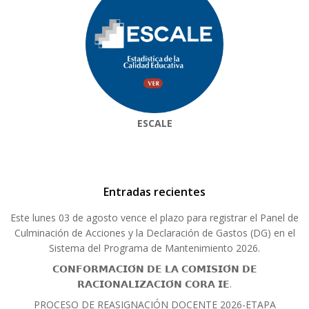
ESCALE
Entradas recientes
Este lunes 03 de agosto vence el plazo para registrar el Panel de
Culminación de Acciones y la Declaración de Gastos (DG) en el
Sistema del Programa de Mantenimiento 2026.
𝗖𝗢𝗡𝗙𝗢𝗥𝗠𝗔𝗖𝗜𝗢́𝗡 𝗗𝗘 𝗟𝗔 𝗖𝗢𝗠𝗜𝗦𝗜𝗢́𝗡 𝗗𝗘
𝗥𝗔𝗖𝗜𝗢𝗡𝗔𝗟𝗜𝗭𝗔𝗖𝗜𝗢́𝗡 𝗖𝗢𝗥𝗔 𝗜𝗘.
PROCESO DE REASIGNACIÓN DOCENTE 2026-ETAPA