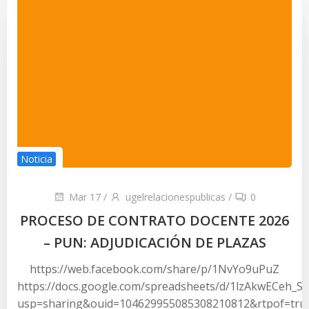
Noticia
Mar 17
/
ugelrelacionespublicas
/
0
PROCESO DE CONTRATO DOCENTE 2026
– PUN: ADJUDICACIÓN DE PLAZAS
https://web.facebook.com/share/p/1NvYo9uPuZ
https://docs.google.com/spreadsheets/d/1lzAkwECeh_
usp=sharing&ouid=104629955085308210812&rtpof=tru