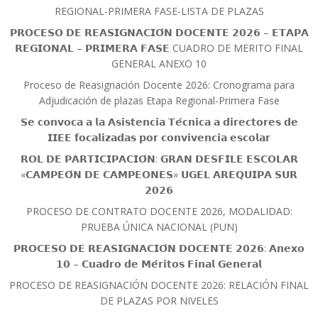
REGIONAL-PRIMERA FASE-LISTA DE PLAZAS
𝗣𝗥𝗢𝗖𝗘𝗦𝗢 𝗗𝗘 𝗥𝗘𝗔𝗦𝗜𝗚𝗡𝗔𝗖𝗜𝗢́𝗡 𝗗𝗢𝗖𝗘𝗡𝗧𝗘 𝟮𝟬𝟮𝟲 – 𝗘𝗧𝗔𝗣𝗔
𝗥𝗘𝗚𝗜𝗢𝗡𝗔𝗟 – 𝗣𝗥𝗜𝗠𝗘𝗥𝗔 𝗙𝗔𝗦𝗘 CUADRO DE MERITO FINAL
GENERAL ANEXO 10
Proceso de Reasignación Docente 2026: Cronograma para
Adjudicación de plazas Etapa Regional-Primera Fase
𝗦𝗲 𝗰𝗼𝗻𝘃𝗼𝗰𝗮 𝗮 𝗹𝗮 𝗔𝘀𝗶𝘀𝘁𝗲𝗻𝗰𝗶𝗮 𝗧𝗲́𝗰𝗻𝗶𝗰𝗮 𝗮 𝗱𝗶𝗿𝗲𝗰𝘁𝗼𝗿𝗲𝘀 𝗱𝗲
𝗜𝗜𝗘𝗘 𝗳𝗼𝗰𝗮𝗹𝗶𝘇𝗮𝗱𝗮𝘀 𝗽𝗼𝗿 𝗰𝗼𝗻𝘃𝗶𝘃𝗲𝗻𝗰𝗶𝗮 𝗲𝘀𝗰𝗼𝗹𝗮𝗿
𝗥𝗢𝗟 𝗗𝗘 𝗣𝗔𝗥𝗧𝗜𝗖𝗜𝗣𝗔𝗖𝗜𝗢́𝗡: 𝗚𝗥𝗔𝗡 𝗗𝗘𝗦𝗙𝗜𝗟𝗘 𝗘𝗦𝗖𝗢𝗟𝗔𝗥
«𝗖𝗔𝗠𝗣𝗘𝗢́𝗡 𝗗𝗘 𝗖𝗔𝗠𝗣𝗘𝗢𝗡𝗘𝗦» 𝗨𝗚𝗘𝗟 𝗔𝗥𝗘𝗤𝗨𝗜𝗣𝗔 𝗦𝗨𝗥
𝟮𝟬𝟮𝟲
PROCESO DE CONTRATO DOCENTE 2026, MODALIDAD:
PRUEBA ÚNICA NACIONAL (PUN)
𝗣𝗥𝗢𝗖𝗘𝗦𝗢 𝗗𝗘 𝗥𝗘𝗔𝗦𝗜𝗚𝗡𝗔𝗖𝗜𝗢́𝗡 𝗗𝗢𝗖𝗘𝗡𝗧𝗘 𝟮𝟬𝟮𝟲: 𝗔𝗻𝗲𝘅𝗼
𝟭𝟬 – 𝗖𝘂𝗮𝗱𝗿𝗼 𝗱𝗲 𝗠𝗲́𝗿𝗶𝘁𝗼𝘀 𝗙𝗶𝗻𝗮𝗹 𝗚𝗲𝗻𝗲𝗿𝗮𝗹
PROCESO DE REASIGNACIÓN DOCENTE 2026: RELACIÓN FINAL
DE PLAZAS POR NIVELES