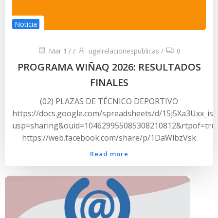
Noticia
Mar 17
/
ugelrelacionespublicas
/
0
PROGRAMA WIÑAQ 2026: RESULTADOS
FINALES
(02) PLAZAS DE TÉCNICO DEPORTIVO
https://docs.google.com/spreadsheets/d/15j5Xa3Uxx_is
usp=sharing&ouid=104629955085308210812&rtpof=tru
https://web.facebook.com/share/p/1DaWibzVsk
Read more