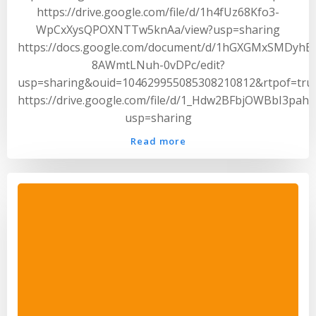
https://drive.google.com/file/d/1h4fUz68Kfo3-
WpCxXysQPOXNTTw5knAa/view?usp=sharing
https://docs.google.com/document/d/1hGXGMxSMDyhB
8AWmtLNuh-0vDPc/edit?
usp=sharing&ouid=104629955085308210812&rtpof=tru
https://drive.google.com/file/d/1_Hdw2BFbjOWBbI3pahT
usp=sharing
Read more