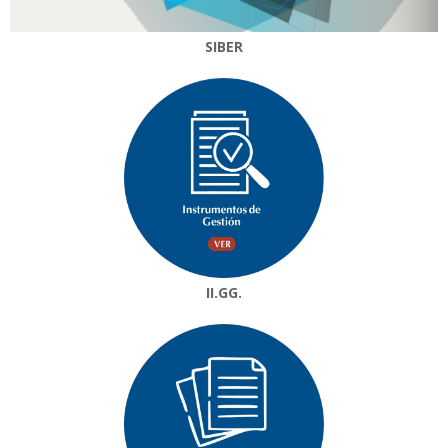
SIBER
II.GG.