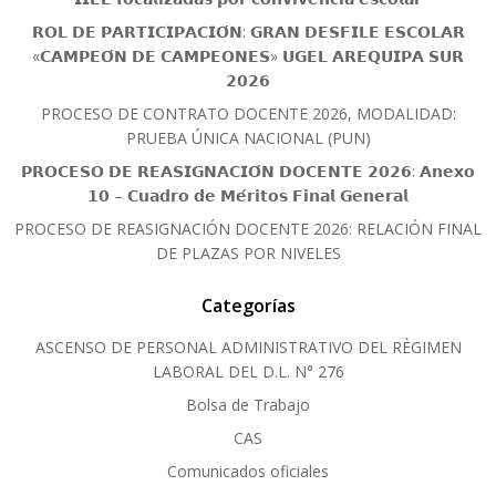
𝗥𝗢𝗟 𝗗𝗘 𝗣𝗔𝗥𝗧𝗜𝗖𝗜𝗣𝗔𝗖𝗜𝗢́𝗡: 𝗚𝗥𝗔𝗡 𝗗𝗘𝗦𝗙𝗜𝗟𝗘 𝗘𝗦𝗖𝗢𝗟𝗔𝗥
«𝗖𝗔𝗠𝗣𝗘𝗢́𝗡 𝗗𝗘 𝗖𝗔𝗠𝗣𝗘𝗢𝗡𝗘𝗦» 𝗨𝗚𝗘𝗟 𝗔𝗥𝗘𝗤𝗨𝗜𝗣𝗔 𝗦𝗨𝗥
𝟮𝟬𝟮𝟲
PROCESO DE CONTRATO DOCENTE 2026, MODALIDAD:
PRUEBA ÚNICA NACIONAL (PUN)
𝗣𝗥𝗢𝗖𝗘𝗦𝗢 𝗗𝗘 𝗥𝗘𝗔𝗦𝗜𝗚𝗡𝗔𝗖𝗜𝗢́𝗡 𝗗𝗢𝗖𝗘𝗡𝗧𝗘 𝟮𝟬𝟮𝟲: 𝗔𝗻𝗲𝘅𝗼
𝟭𝟬 – 𝗖𝘂𝗮𝗱𝗿𝗼 𝗱𝗲 𝗠𝗲́𝗿𝗶𝘁𝗼𝘀 𝗙𝗶𝗻𝗮𝗹 𝗚𝗲𝗻𝗲𝗿𝗮𝗹
PROCESO DE REASIGNACIÓN DOCENTE 2026: RELACIÓN FINAL
DE PLAZAS POR NIVELES
Categorías
ASCENSO DE PERSONAL ADMINISTRATIVO DEL RÈGIMEN
LABORAL DEL D.L. N° 276
Bolsa de Trabajo
CAS
Comunicados oficiales