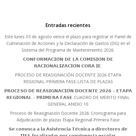
Entradas recientes
Este lunes 03 de agosto vence el plazo para registrar el Panel de
Culminación de Acciones y la Declaración de Gastos (DG) en el
Sistema del Programa de Mantenimiento 2026.
𝗖𝗢𝗡𝗙𝗢𝗥𝗠𝗔𝗖𝗜𝗢́𝗡 𝗗𝗘 𝗟𝗔 𝗖𝗢𝗠𝗜𝗦𝗜𝗢́𝗡 𝗗𝗘
𝗥𝗔𝗖𝗜𝗢𝗡𝗔𝗟𝗜𝗭𝗔𝗖𝗜𝗢́𝗡 𝗖𝗢𝗥𝗔 𝗜𝗘.
PROCESO DE REASIGNACIÓN DOCENTE 2026-ETAPA
REGIONAL-PRIMERA FASE-LISTA DE PLAZAS
𝗣𝗥𝗢𝗖𝗘𝗦𝗢 𝗗𝗘 𝗥𝗘𝗔𝗦𝗜𝗚𝗡𝗔𝗖𝗜𝗢́𝗡 𝗗𝗢𝗖𝗘𝗡𝗧𝗘 𝟮𝟬𝟮𝟲 – 𝗘𝗧𝗔𝗣𝗔
𝗥𝗘𝗚𝗜𝗢𝗡𝗔𝗟 – 𝗣𝗥𝗜𝗠𝗘𝗥𝗔 𝗙𝗔𝗦𝗘 CUADRO DE MERITO FINAL
GENERAL ANEXO 10
Proceso de Reasignación Docente 2026: Cronograma para
Adjudicación de plazas Etapa Regional-Primera Fase
𝗦𝗲 𝗰𝗼𝗻𝘃𝗼𝗰𝗮 𝗮 𝗹𝗮 𝗔𝘀𝗶𝘀𝘁𝗲𝗻𝗰𝗶𝗮 𝗧𝗲́𝗰𝗻𝗶𝗰𝗮 𝗮 𝗱𝗶𝗿𝗲𝗰𝘁𝗼𝗿𝗲𝘀 𝗱𝗲
𝗜𝗜𝗘𝗘 𝗳𝗼𝗰𝗮𝗹𝗶𝘇𝗮𝗱𝗮𝘀 𝗽𝗼𝗿 𝗰𝗼𝗻𝘃𝗶𝘃𝗲𝗻𝗰𝗶𝗮 𝗲𝘀𝗰𝗼𝗹𝗮𝗿