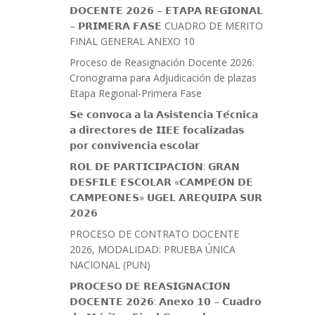
𝗗𝗢𝗖𝗘𝗡𝗧𝗘 𝟮𝟬𝟮𝟲 – 𝗘𝗧𝗔𝗣𝗔 𝗥𝗘𝗚𝗜𝗢𝗡𝗔𝗟
– 𝗣𝗥𝗜𝗠𝗘𝗥𝗔 𝗙𝗔𝗦𝗘 CUADRO DE MERITO
FINAL GENERAL ANEXO 10
Proceso de Reasignación Docente 2026:
Cronograma para Adjudicación de plazas
Etapa Regional-Primera Fase
𝗦𝗲 𝗰𝗼𝗻𝘃𝗼𝗰𝗮 𝗮 𝗹𝗮 𝗔𝘀𝗶𝘀𝘁𝗲𝗻𝗰𝗶𝗮 𝗧𝗲́𝗰𝗻𝗶𝗰𝗮
𝗮 𝗱𝗶𝗿𝗲𝗰𝘁𝗼𝗿𝗲𝘀 𝗱𝗲 𝗜𝗜𝗘𝗘 𝗳𝗼𝗰𝗮𝗹𝗶𝘇𝗮𝗱𝗮𝘀
𝗽𝗼𝗿 𝗰𝗼𝗻𝘃𝗶𝘃𝗲𝗻𝗰𝗶𝗮 𝗲𝘀𝗰𝗼𝗹𝗮𝗿
𝗥𝗢𝗟 𝗗𝗘 𝗣𝗔𝗥𝗧𝗜𝗖𝗜𝗣𝗔𝗖𝗜𝗢́𝗡: 𝗚𝗥𝗔𝗡
𝗗𝗘𝗦𝗙𝗜𝗟𝗘 𝗘𝗦𝗖𝗢𝗟𝗔𝗥 «𝗖𝗔𝗠𝗣𝗘𝗢́𝗡 𝗗𝗘
𝗖𝗔𝗠𝗣𝗘𝗢𝗡𝗘𝗦» 𝗨𝗚𝗘𝗟 𝗔𝗥𝗘𝗤𝗨𝗜𝗣𝗔 𝗦𝗨𝗥
𝟮𝟬𝟮𝟲
PROCESO DE CONTRATO DOCENTE
2026, MODALIDAD: PRUEBA ÚNICA
NACIONAL (PUN)
𝗣𝗥𝗢𝗖𝗘𝗦𝗢 𝗗𝗘 𝗥𝗘𝗔𝗦𝗜𝗚𝗡𝗔𝗖𝗜𝗢́𝗡
𝗗𝗢𝗖𝗘𝗡𝗧𝗘 𝟮𝟬𝟮𝟲: 𝗔𝗻𝗲𝘅𝗼 𝟭𝟬 – 𝗖𝘂𝗮𝗱𝗿𝗼