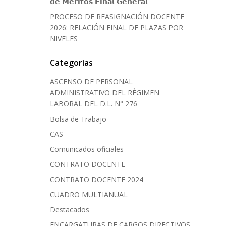
𝗱𝗲 𝗠𝗲́𝗿𝗶𝘁𝗼𝘀 𝗙𝗶𝗻𝗮𝗹 𝗚𝗲𝗻𝗲𝗿𝗮𝗹
PROCESO DE REASIGNACIÓN DOCENTE
2026: RELACIÓN FINAL DE PLAZAS POR
NIVELES
Categorías
ASCENSO DE PERSONAL
ADMINISTRATIVO DEL RÈGIMEN
LABORAL DEL D.L. N° 276
Bolsa de Trabajo
CAS
Comunicados oficiales
CONTRATO DOCENTE
CONTRATO DOCENTE 2024
CUADRO MULTIANUAL
Destacados
ENCARGATURAS DE CARGOS DIRECTIVOS