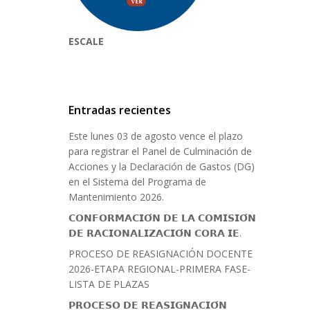
ESCALE
Entradas recientes
Este lunes 03 de agosto vence el plazo
para registrar el Panel de Culminación de
Acciones y la Declaración de Gastos (DG)
en el Sistema del Programa de
Mantenimiento 2026.
𝗖𝗢𝗡𝗙𝗢𝗥𝗠𝗔𝗖𝗜𝗢́𝗡 𝗗𝗘 𝗟𝗔 𝗖𝗢𝗠𝗜𝗦𝗜𝗢́𝗡
𝗗𝗘 𝗥𝗔𝗖𝗜𝗢𝗡𝗔𝗟𝗜𝗭𝗔𝗖𝗜𝗢́𝗡 𝗖𝗢𝗥𝗔 𝗜𝗘.
PROCESO DE REASIGNACIÓN DOCENTE
2026-ETAPA REGIONAL-PRIMERA FASE-
LISTA DE PLAZAS
𝗣𝗥𝗢𝗖𝗘𝗦𝗢 𝗗𝗘 𝗥𝗘𝗔𝗦𝗜𝗚𝗡𝗔𝗖𝗜𝗢́𝗡