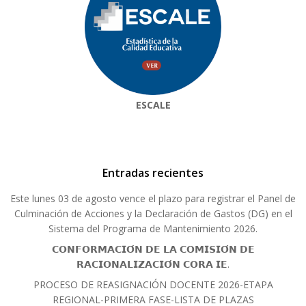
ESCALE
Entradas recientes
Este lunes 03 de agosto vence el plazo para registrar el Panel de
Culminación de Acciones y la Declaración de Gastos (DG) en el
Sistema del Programa de Mantenimiento 2026.
𝗖𝗢𝗡𝗙𝗢𝗥𝗠𝗔𝗖𝗜𝗢́𝗡 𝗗𝗘 𝗟𝗔 𝗖𝗢𝗠𝗜𝗦𝗜𝗢́𝗡 𝗗𝗘
𝗥𝗔𝗖𝗜𝗢𝗡𝗔𝗟𝗜𝗭𝗔𝗖𝗜𝗢́𝗡 𝗖𝗢𝗥𝗔 𝗜𝗘.
PROCESO DE REASIGNACIÓN DOCENTE 2026-ETAPA
REGIONAL-PRIMERA FASE-LISTA DE PLAZAS