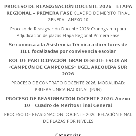
𝗣𝗥𝗢𝗖𝗘𝗦𝗢 𝗗𝗘 𝗥𝗘𝗔𝗦𝗜𝗚𝗡𝗔𝗖𝗜𝗢́𝗡 𝗗𝗢𝗖𝗘𝗡𝗧𝗘 𝟮𝟬𝟮𝟲 – 𝗘𝗧𝗔𝗣𝗔
𝗥𝗘𝗚𝗜𝗢𝗡𝗔𝗟 – 𝗣𝗥𝗜𝗠𝗘𝗥𝗔 𝗙𝗔𝗦𝗘 CUADRO DE MERITO FINAL
GENERAL ANEXO 10
Proceso de Reasignación Docente 2026: Cronograma para
Adjudicación de plazas Etapa Regional-Primera Fase
𝗦𝗲 𝗰𝗼𝗻𝘃𝗼𝗰𝗮 𝗮 𝗹𝗮 𝗔𝘀𝗶𝘀𝘁𝗲𝗻𝗰𝗶𝗮 𝗧𝗲́𝗰𝗻𝗶𝗰𝗮 𝗮 𝗱𝗶𝗿𝗲𝗰𝘁𝗼𝗿𝗲𝘀 𝗱𝗲
𝗜𝗜𝗘𝗘 𝗳𝗼𝗰𝗮𝗹𝗶𝘇𝗮𝗱𝗮𝘀 𝗽𝗼𝗿 𝗰𝗼𝗻𝘃𝗶𝘃𝗲𝗻𝗰𝗶𝗮 𝗲𝘀𝗰𝗼𝗹𝗮𝗿
𝗥𝗢𝗟 𝗗𝗘 𝗣𝗔𝗥𝗧𝗜𝗖𝗜𝗣𝗔𝗖𝗜𝗢́𝗡: 𝗚𝗥𝗔𝗡 𝗗𝗘𝗦𝗙𝗜𝗟𝗘 𝗘𝗦𝗖𝗢𝗟𝗔𝗥
«𝗖𝗔𝗠𝗣𝗘𝗢́𝗡 𝗗𝗘 𝗖𝗔𝗠𝗣𝗘𝗢𝗡𝗘𝗦» 𝗨𝗚𝗘𝗟 𝗔𝗥𝗘𝗤𝗨𝗜𝗣𝗔 𝗦𝗨𝗥
𝟮𝟬𝟮𝟲
PROCESO DE CONTRATO DOCENTE 2026, MODALIDAD:
PRUEBA ÚNICA NACIONAL (PUN)
𝗣𝗥𝗢𝗖𝗘𝗦𝗢 𝗗𝗘 𝗥𝗘𝗔𝗦𝗜𝗚𝗡𝗔𝗖𝗜𝗢́𝗡 𝗗𝗢𝗖𝗘𝗡𝗧𝗘 𝟮𝟬𝟮𝟲: 𝗔𝗻𝗲𝘅𝗼
𝟭𝟬 – 𝗖𝘂𝗮𝗱𝗿𝗼 𝗱𝗲 𝗠𝗲́𝗿𝗶𝘁𝗼𝘀 𝗙𝗶𝗻𝗮𝗹 𝗚𝗲𝗻𝗲𝗿𝗮𝗹
PROCESO DE REASIGNACIÓN DOCENTE 2026: RELACIÓN FINAL
DE PLAZAS POR NIVELES
Categorías