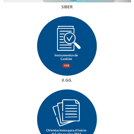
SIBER
II.GG.