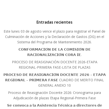
Entradas recientes
Este lunes 03 de agosto vence el plazo para registrar el Panel de
Culminación de Acciones y la Declaración de Gastos (DG) en el
Sistema del Programa de Mantenimiento 2026.
𝗖𝗢𝗡𝗙𝗢𝗥𝗠𝗔𝗖𝗜𝗢́𝗡 𝗗𝗘 𝗟𝗔 𝗖𝗢𝗠𝗜𝗦𝗜𝗢́𝗡 𝗗𝗘
𝗥𝗔𝗖𝗜𝗢𝗡𝗔𝗟𝗜𝗭𝗔𝗖𝗜𝗢́𝗡 𝗖𝗢𝗥𝗔 𝗜𝗘.
PROCESO DE REASIGNACIÓN DOCENTE 2026-ETAPA
REGIONAL-PRIMERA FASE-LISTA DE PLAZAS
𝗣𝗥𝗢𝗖𝗘𝗦𝗢 𝗗𝗘 𝗥𝗘𝗔𝗦𝗜𝗚𝗡𝗔𝗖𝗜𝗢́𝗡 𝗗𝗢𝗖𝗘𝗡𝗧𝗘 𝟮𝟬𝟮𝟲 – 𝗘𝗧𝗔𝗣𝗔
𝗥𝗘𝗚𝗜𝗢𝗡𝗔𝗟 – 𝗣𝗥𝗜𝗠𝗘𝗥𝗔 𝗙𝗔𝗦𝗘 CUADRO DE MERITO FINAL
GENERAL ANEXO 10
Proceso de Reasignación Docente 2026: Cronograma para
Adjudicación de plazas Etapa Regional-Primera Fase
𝗦𝗲 𝗰𝗼𝗻𝘃𝗼𝗰𝗮 𝗮 𝗹𝗮 𝗔𝘀𝗶𝘀𝘁𝗲𝗻𝗰𝗶𝗮 𝗧𝗲́𝗰𝗻𝗶𝗰𝗮 𝗮 𝗱𝗶𝗿𝗲𝗰𝘁𝗼𝗿𝗲𝘀 𝗱𝗲