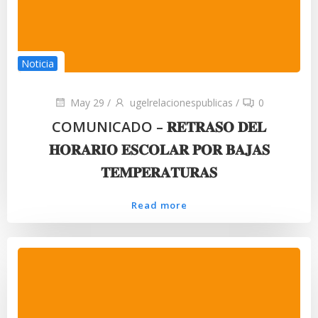
Noticia
May 29
/
ugelrelacionespublicas
/
0
COMUNICADO – 𝐑𝐄𝐓𝐑𝐀𝐒𝐎 𝐃𝐄𝐋
𝐇𝐎𝐑𝐀𝐑𝐈𝐎 𝐄𝐒𝐂𝐎𝐋𝐀𝐑 𝐏𝐎𝐑 𝐁𝐀𝐉𝐀𝐒
𝐓𝐄𝐌𝐏𝐄𝐑𝐀𝐓𝐔𝐑𝐀𝐒
Read more