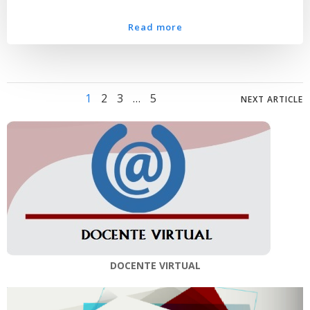
Read more
Posts
Posts
Page
Page
Page
Page
1
2
3
…
5
NEXT ARTICLE
navigation
navig
DOCENTE VIRTUAL