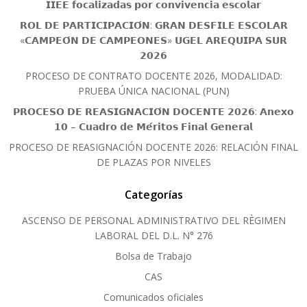
𝗜𝗜𝗘𝗘 𝗳𝗼𝗰𝗮𝗹𝗶𝘇𝗮𝗱𝗮𝘀 𝗽𝗼𝗿 𝗰𝗼𝗻𝘃𝗶𝘃𝗲𝗻𝗰𝗶𝗮 𝗲𝘀𝗰𝗼𝗹𝗮𝗿
𝗥𝗢𝗟 𝗗𝗘 𝗣𝗔𝗥𝗧𝗜𝗖𝗜𝗣𝗔𝗖𝗜𝗢́𝗡: 𝗚𝗥𝗔𝗡 𝗗𝗘𝗦𝗙𝗜𝗟𝗘 𝗘𝗦𝗖𝗢𝗟𝗔𝗥
«𝗖𝗔𝗠𝗣𝗘𝗢́𝗡 𝗗𝗘 𝗖𝗔𝗠𝗣𝗘𝗢𝗡𝗘𝗦» 𝗨𝗚𝗘𝗟 𝗔𝗥𝗘𝗤𝗨𝗜𝗣𝗔 𝗦𝗨𝗥
𝟮𝟬𝟮𝟲
PROCESO DE CONTRATO DOCENTE 2026, MODALIDAD:
PRUEBA ÚNICA NACIONAL (PUN)
𝗣𝗥𝗢𝗖𝗘𝗦𝗢 𝗗𝗘 𝗥𝗘𝗔𝗦𝗜𝗚𝗡𝗔𝗖𝗜𝗢́𝗡 𝗗𝗢𝗖𝗘𝗡𝗧𝗘 𝟮𝟬𝟮𝟲: 𝗔𝗻𝗲𝘅𝗼
𝟭𝟬 – 𝗖𝘂𝗮𝗱𝗿𝗼 𝗱𝗲 𝗠𝗲́𝗿𝗶𝘁𝗼𝘀 𝗙𝗶𝗻𝗮𝗹 𝗚𝗲𝗻𝗲𝗿𝗮𝗹
PROCESO DE REASIGNACIÓN DOCENTE 2026: RELACIÓN FINAL
DE PLAZAS POR NIVELES
Categorías
ASCENSO DE PERSONAL ADMINISTRATIVO DEL RÈGIMEN
LABORAL DEL D.L. N° 276
Bolsa de Trabajo
CAS
Comunicados oficiales