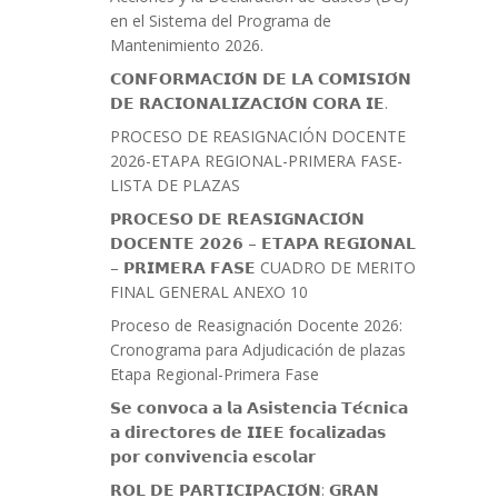
en el Sistema del Programa de
Mantenimiento 2026.
𝗖𝗢𝗡𝗙𝗢𝗥𝗠𝗔𝗖𝗜𝗢́𝗡 𝗗𝗘 𝗟𝗔 𝗖𝗢𝗠𝗜𝗦𝗜𝗢́𝗡
𝗗𝗘 𝗥𝗔𝗖𝗜𝗢𝗡𝗔𝗟𝗜𝗭𝗔𝗖𝗜𝗢́𝗡 𝗖𝗢𝗥𝗔 𝗜𝗘.
PROCESO DE REASIGNACIÓN DOCENTE
2026-ETAPA REGIONAL-PRIMERA FASE-
LISTA DE PLAZAS
𝗣𝗥𝗢𝗖𝗘𝗦𝗢 𝗗𝗘 𝗥𝗘𝗔𝗦𝗜𝗚𝗡𝗔𝗖𝗜𝗢́𝗡
𝗗𝗢𝗖𝗘𝗡𝗧𝗘 𝟮𝟬𝟮𝟲 – 𝗘𝗧𝗔𝗣𝗔 𝗥𝗘𝗚𝗜𝗢𝗡𝗔𝗟
– 𝗣𝗥𝗜𝗠𝗘𝗥𝗔 𝗙𝗔𝗦𝗘 CUADRO DE MERITO
FINAL GENERAL ANEXO 10
Proceso de Reasignación Docente 2026:
Cronograma para Adjudicación de plazas
Etapa Regional-Primera Fase
𝗦𝗲 𝗰𝗼𝗻𝘃𝗼𝗰𝗮 𝗮 𝗹𝗮 𝗔𝘀𝗶𝘀𝘁𝗲𝗻𝗰𝗶𝗮 𝗧𝗲́𝗰𝗻𝗶𝗰𝗮
𝗮 𝗱𝗶𝗿𝗲𝗰𝘁𝗼𝗿𝗲𝘀 𝗱𝗲 𝗜𝗜𝗘𝗘 𝗳𝗼𝗰𝗮𝗹𝗶𝘇𝗮𝗱𝗮𝘀
𝗽𝗼𝗿 𝗰𝗼𝗻𝘃𝗶𝘃𝗲𝗻𝗰𝗶𝗮 𝗲𝘀𝗰𝗼𝗹𝗮𝗿
𝗥𝗢𝗟 𝗗𝗘 𝗣𝗔𝗥𝗧𝗜𝗖𝗜𝗣𝗔𝗖𝗜𝗢́𝗡: 𝗚𝗥𝗔𝗡