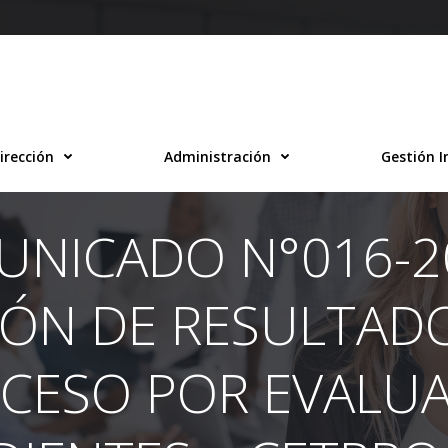
irección
Administración
Gestión I
NICADO N°016-2
IÓN DE RESULTADO
CESO POR EVALU