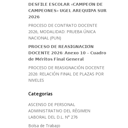
𝗗𝗘𝗦𝗙𝗜𝗟𝗘 𝗘𝗦𝗖𝗢𝗟𝗔𝗥 «𝗖𝗔𝗠𝗣𝗘𝗢́𝗡 𝗗𝗘
𝗖𝗔𝗠𝗣𝗘𝗢𝗡𝗘𝗦» 𝗨𝗚𝗘𝗟 𝗔𝗥𝗘𝗤𝗨𝗜𝗣𝗔 𝗦𝗨𝗥
𝟮𝟬𝟮𝟲
PROCESO DE CONTRATO DOCENTE
2026, MODALIDAD: PRUEBA ÚNICA
NACIONAL (PUN)
𝗣𝗥𝗢𝗖𝗘𝗦𝗢 𝗗𝗘 𝗥𝗘𝗔𝗦𝗜𝗚𝗡𝗔𝗖𝗜𝗢́𝗡
𝗗𝗢𝗖𝗘𝗡𝗧𝗘 𝟮𝟬𝟮𝟲: 𝗔𝗻𝗲𝘅𝗼 𝟭𝟬 – 𝗖𝘂𝗮𝗱𝗿𝗼
𝗱𝗲 𝗠𝗲́𝗿𝗶𝘁𝗼𝘀 𝗙𝗶𝗻𝗮𝗹 𝗚𝗲𝗻𝗲𝗿𝗮𝗹
PROCESO DE REASIGNACIÓN DOCENTE
2026: RELACIÓN FINAL DE PLAZAS POR
NIVELES
Categorías
ASCENSO DE PERSONAL
ADMINISTRATIVO DEL RÈGIMEN
LABORAL DEL D.L. N° 276
Bolsa de Trabajo