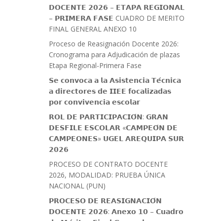
𝗗𝗢𝗖𝗘𝗡𝗧𝗘 𝟮𝟬𝟮𝟲 – 𝗘𝗧𝗔𝗣𝗔 𝗥𝗘𝗚𝗜𝗢𝗡𝗔𝗟
– 𝗣𝗥𝗜𝗠𝗘𝗥𝗔 𝗙𝗔𝗦𝗘 CUADRO DE MERITO
FINAL GENERAL ANEXO 10
Proceso de Reasignación Docente 2026:
Cronograma para Adjudicación de plazas
Etapa Regional-Primera Fase
𝗦𝗲 𝗰𝗼𝗻𝘃𝗼𝗰𝗮 𝗮 𝗹𝗮 𝗔𝘀𝗶𝘀𝘁𝗲𝗻𝗰𝗶𝗮 𝗧𝗲́𝗰𝗻𝗶𝗰𝗮
𝗮 𝗱𝗶𝗿𝗲𝗰𝘁𝗼𝗿𝗲𝘀 𝗱𝗲 𝗜𝗜𝗘𝗘 𝗳𝗼𝗰𝗮𝗹𝗶𝘇𝗮𝗱𝗮𝘀
𝗽𝗼𝗿 𝗰𝗼𝗻𝘃𝗶𝘃𝗲𝗻𝗰𝗶𝗮 𝗲𝘀𝗰𝗼𝗹𝗮𝗿
𝗥𝗢𝗟 𝗗𝗘 𝗣𝗔𝗥𝗧𝗜𝗖𝗜𝗣𝗔𝗖𝗜𝗢́𝗡: 𝗚𝗥𝗔𝗡
𝗗𝗘𝗦𝗙𝗜𝗟𝗘 𝗘𝗦𝗖𝗢𝗟𝗔𝗥 «𝗖𝗔𝗠𝗣𝗘𝗢́𝗡 𝗗𝗘
𝗖𝗔𝗠𝗣𝗘𝗢𝗡𝗘𝗦» 𝗨𝗚𝗘𝗟 𝗔𝗥𝗘𝗤𝗨𝗜𝗣𝗔 𝗦𝗨𝗥
𝟮𝟬𝟮𝟲
PROCESO DE CONTRATO DOCENTE
2026, MODALIDAD: PRUEBA ÚNICA
NACIONAL (PUN)
𝗣𝗥𝗢𝗖𝗘𝗦𝗢 𝗗𝗘 𝗥𝗘𝗔𝗦𝗜𝗚𝗡𝗔𝗖𝗜𝗢́𝗡
𝗗𝗢𝗖𝗘𝗡𝗧𝗘 𝟮𝟬𝟮𝟲: 𝗔𝗻𝗲𝘅𝗼 𝟭𝟬 – 𝗖𝘂𝗮𝗱𝗿𝗼