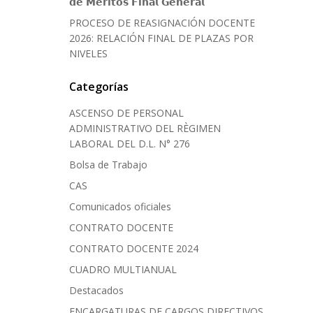
𝗱𝗲 𝗠𝗲́𝗿𝗶𝘁𝗼𝘀 𝗙𝗶𝗻𝗮𝗹 𝗚𝗲𝗻𝗲𝗿𝗮𝗹
PROCESO DE REASIGNACIÓN DOCENTE
2026: RELACIÓN FINAL DE PLAZAS POR
NIVELES
Categorías
ASCENSO DE PERSONAL
ADMINISTRATIVO DEL RÈGIMEN
LABORAL DEL D.L. N° 276
Bolsa de Trabajo
CAS
Comunicados oficiales
CONTRATO DOCENTE
CONTRATO DOCENTE 2024
CUADRO MULTIANUAL
Destacados
ENCARGATURAS DE CARGOS DIRECTIVOS