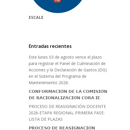
ESCALE
Entradas recientes
Este lunes 03 de agosto vence el plazo
para registrar el Panel de Culminación de
Acciones y la Declaración de Gastos (DG)
en el Sistema del Programa de
Mantenimiento 2026.
𝗖𝗢𝗡𝗙𝗢𝗥𝗠𝗔𝗖𝗜𝗢́𝗡 𝗗𝗘 𝗟𝗔 𝗖𝗢𝗠𝗜𝗦𝗜𝗢́𝗡
𝗗𝗘 𝗥𝗔𝗖𝗜𝗢𝗡𝗔𝗟𝗜𝗭𝗔𝗖𝗜𝗢́𝗡 𝗖𝗢𝗥𝗔 𝗜𝗘.
PROCESO DE REASIGNACIÓN DOCENTE
2026-ETAPA REGIONAL-PRIMERA FASE-
LISTA DE PLAZAS
𝗣𝗥𝗢𝗖𝗘𝗦𝗢 𝗗𝗘 𝗥𝗘𝗔𝗦𝗜𝗚𝗡𝗔𝗖𝗜𝗢́𝗡