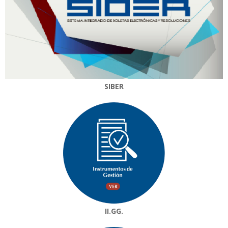
SIBER
II.GG.