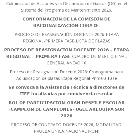
Culminación de Acciones y la Declaración de Gastos (DG) en el
Sistema del Programa de Mantenimiento 2026.
𝗖𝗢𝗡𝗙𝗢𝗥𝗠𝗔𝗖𝗜𝗢́𝗡 𝗗𝗘 𝗟𝗔 𝗖𝗢𝗠𝗜𝗦𝗜𝗢́𝗡 𝗗𝗘
𝗥𝗔𝗖𝗜𝗢𝗡𝗔𝗟𝗜𝗭𝗔𝗖𝗜𝗢́𝗡 𝗖𝗢𝗥𝗔 𝗜𝗘.
PROCESO DE REASIGNACIÓN DOCENTE 2026-ETAPA
REGIONAL-PRIMERA FASE-LISTA DE PLAZAS
𝗣𝗥𝗢𝗖𝗘𝗦𝗢 𝗗𝗘 𝗥𝗘𝗔𝗦𝗜𝗚𝗡𝗔𝗖𝗜𝗢́𝗡 𝗗𝗢𝗖𝗘𝗡𝗧𝗘 𝟮𝟬𝟮𝟲 – 𝗘𝗧𝗔𝗣𝗔
𝗥𝗘𝗚𝗜𝗢𝗡𝗔𝗟 – 𝗣𝗥𝗜𝗠𝗘𝗥𝗔 𝗙𝗔𝗦𝗘 CUADRO DE MERITO FINAL
GENERAL ANEXO 10
Proceso de Reasignación Docente 2026: Cronograma para
Adjudicación de plazas Etapa Regional-Primera Fase
𝗦𝗲 𝗰𝗼𝗻𝘃𝗼𝗰𝗮 𝗮 𝗹𝗮 𝗔𝘀𝗶𝘀𝘁𝗲𝗻𝗰𝗶𝗮 𝗧𝗲́𝗰𝗻𝗶𝗰𝗮 𝗮 𝗱𝗶𝗿𝗲𝗰𝘁𝗼𝗿𝗲𝘀 𝗱𝗲
𝗜𝗜𝗘𝗘 𝗳𝗼𝗰𝗮𝗹𝗶𝘇𝗮𝗱𝗮𝘀 𝗽𝗼𝗿 𝗰𝗼𝗻𝘃𝗶𝘃𝗲𝗻𝗰𝗶𝗮 𝗲𝘀𝗰𝗼𝗹𝗮𝗿
𝗥𝗢𝗟 𝗗𝗘 𝗣𝗔𝗥𝗧𝗜𝗖𝗜𝗣𝗔𝗖𝗜𝗢́𝗡: 𝗚𝗥𝗔𝗡 𝗗𝗘𝗦𝗙𝗜𝗟𝗘 𝗘𝗦𝗖𝗢𝗟𝗔𝗥
«𝗖𝗔𝗠𝗣𝗘𝗢́𝗡 𝗗𝗘 𝗖𝗔𝗠𝗣𝗘𝗢𝗡𝗘𝗦» 𝗨𝗚𝗘𝗟 𝗔𝗥𝗘𝗤𝗨𝗜𝗣𝗔 𝗦𝗨𝗥
𝟮𝟬𝟮𝟲
PROCESO DE CONTRATO DOCENTE 2026, MODALIDAD:
PRUEBA ÚNICA NACIONAL (PUN)