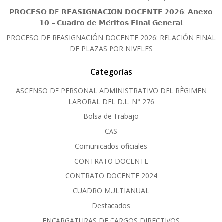
𝗣𝗥𝗢𝗖𝗘𝗦𝗢 𝗗𝗘 𝗥𝗘𝗔𝗦𝗜𝗚𝗡𝗔𝗖𝗜𝗢́𝗡 𝗗𝗢𝗖𝗘𝗡𝗧𝗘 𝟮𝟬𝟮𝟲: 𝗔𝗻𝗲𝘅𝗼
𝟭𝟬 – 𝗖𝘂𝗮𝗱𝗿𝗼 𝗱𝗲 𝗠𝗲́𝗿𝗶𝘁𝗼𝘀 𝗙𝗶𝗻𝗮𝗹 𝗚𝗲𝗻𝗲𝗿𝗮𝗹
PROCESO DE REASIGNACIÓN DOCENTE 2026: RELACIÓN FINAL
DE PLAZAS POR NIVELES
Categorías
ASCENSO DE PERSONAL ADMINISTRATIVO DEL RÈGIMEN
LABORAL DEL D.L. N° 276
Bolsa de Trabajo
CAS
Comunicados oficiales
CONTRATO DOCENTE
CONTRATO DOCENTE 2024
CUADRO MULTIANUAL
Destacados
ENCARGATURAS DE CARGOS DIRECTIVOS