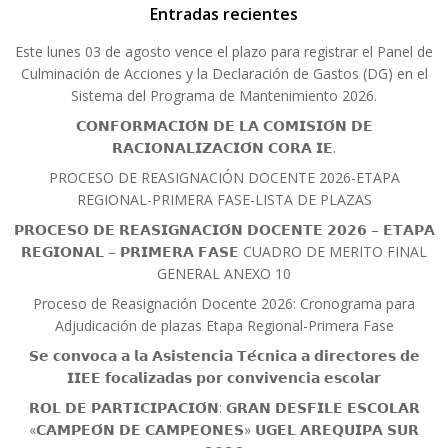
Entradas recientes
Este lunes 03 de agosto vence el plazo para registrar el Panel de
Culminación de Acciones y la Declaración de Gastos (DG) en el
Sistema del Programa de Mantenimiento 2026.
𝗖𝗢𝗡𝗙𝗢𝗥𝗠𝗔𝗖𝗜𝗢́𝗡 𝗗𝗘 𝗟𝗔 𝗖𝗢𝗠𝗜𝗦𝗜𝗢́𝗡 𝗗𝗘
𝗥𝗔𝗖𝗜𝗢𝗡𝗔𝗟𝗜𝗭𝗔𝗖𝗜𝗢́𝗡 𝗖𝗢𝗥𝗔 𝗜𝗘.
PROCESO DE REASIGNACIÓN DOCENTE 2026-ETAPA
REGIONAL-PRIMERA FASE-LISTA DE PLAZAS
𝗣𝗥𝗢𝗖𝗘𝗦𝗢 𝗗𝗘 𝗥𝗘𝗔𝗦𝗜𝗚𝗡𝗔𝗖𝗜𝗢́𝗡 𝗗𝗢𝗖𝗘𝗡𝗧𝗘 𝟮𝟬𝟮𝟲 – 𝗘𝗧𝗔𝗣𝗔
𝗥𝗘𝗚𝗜𝗢𝗡𝗔𝗟 – 𝗣𝗥𝗜𝗠𝗘𝗥𝗔 𝗙𝗔𝗦𝗘 CUADRO DE MERITO FINAL
GENERAL ANEXO 10
Proceso de Reasignación Docente 2026: Cronograma para
Adjudicación de plazas Etapa Regional-Primera Fase
𝗦𝗲 𝗰𝗼𝗻𝘃𝗼𝗰𝗮 𝗮 𝗹𝗮 𝗔𝘀𝗶𝘀𝘁𝗲𝗻𝗰𝗶𝗮 𝗧𝗲́𝗰𝗻𝗶𝗰𝗮 𝗮 𝗱𝗶𝗿𝗲𝗰𝘁𝗼𝗿𝗲𝘀 𝗱𝗲
𝗜𝗜𝗘𝗘 𝗳𝗼𝗰𝗮𝗹𝗶𝘇𝗮𝗱𝗮𝘀 𝗽𝗼𝗿 𝗰𝗼𝗻𝘃𝗶𝘃𝗲𝗻𝗰𝗶𝗮 𝗲𝘀𝗰𝗼𝗹𝗮𝗿
𝗥𝗢𝗟 𝗗𝗘 𝗣𝗔𝗥𝗧𝗜𝗖𝗜𝗣𝗔𝗖𝗜𝗢́𝗡: 𝗚𝗥𝗔𝗡 𝗗𝗘𝗦𝗙𝗜𝗟𝗘 𝗘𝗦𝗖𝗢𝗟𝗔𝗥
«𝗖𝗔𝗠𝗣𝗘𝗢́𝗡 𝗗𝗘 𝗖𝗔𝗠𝗣𝗘𝗢𝗡𝗘𝗦» 𝗨𝗚𝗘𝗟 𝗔𝗥𝗘𝗤𝗨𝗜𝗣𝗔 𝗦𝗨𝗥