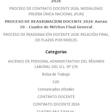
𝟮𝟬𝟮𝟲
PROCESO DE CONTRATO DOCENTE 2026, MODALIDAD:
PRUEBA ÚNICA NACIONAL (PUN)
𝗣𝗥𝗢𝗖𝗘𝗦𝗢 𝗗𝗘 𝗥𝗘𝗔𝗦𝗜𝗚𝗡𝗔𝗖𝗜𝗢́𝗡 𝗗𝗢𝗖𝗘𝗡𝗧𝗘 𝟮𝟬𝟮𝟲: 𝗔𝗻𝗲𝘅𝗼
𝟭𝟬 – 𝗖𝘂𝗮𝗱𝗿𝗼 𝗱𝗲 𝗠𝗲́𝗿𝗶𝘁𝗼𝘀 𝗙𝗶𝗻𝗮𝗹 𝗚𝗲𝗻𝗲𝗿𝗮𝗹
PROCESO DE REASIGNACIÓN DOCENTE 2026: RELACIÓN FINAL
DE PLAZAS POR NIVELES
Categorías
ASCENSO DE PERSONAL ADMINISTRATIVO DEL RÈGIMEN
LABORAL DEL D.L. N° 276
Bolsa de Trabajo
CAS
Comunicados oficiales
CONTRATO DOCENTE
CONTRATO DOCENTE 2024
CUADRO MULTIANUAL