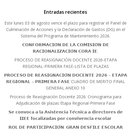
Entradas recientes
Este lunes 03 de agosto vence el plazo para registrar el Panel de
Culminación de Acciones y la Declaración de Gastos (DG) en el
Sistema del Programa de Mantenimiento 2026.
𝗖𝗢𝗡𝗙𝗢𝗥𝗠𝗔𝗖𝗜𝗢́𝗡 𝗗𝗘 𝗟𝗔 𝗖𝗢𝗠𝗜𝗦𝗜𝗢́𝗡 𝗗𝗘
𝗥𝗔𝗖𝗜𝗢𝗡𝗔𝗟𝗜𝗭𝗔𝗖𝗜𝗢́𝗡 𝗖𝗢𝗥𝗔 𝗜𝗘.
PROCESO DE REASIGNACIÓN DOCENTE 2026-ETAPA
REGIONAL-PRIMERA FASE-LISTA DE PLAZAS
𝗣𝗥𝗢𝗖𝗘𝗦𝗢 𝗗𝗘 𝗥𝗘𝗔𝗦𝗜𝗚𝗡𝗔𝗖𝗜𝗢́𝗡 𝗗𝗢𝗖𝗘𝗡𝗧𝗘 𝟮𝟬𝟮𝟲 – 𝗘𝗧𝗔𝗣𝗔
𝗥𝗘𝗚𝗜𝗢𝗡𝗔𝗟 – 𝗣𝗥𝗜𝗠𝗘𝗥𝗔 𝗙𝗔𝗦𝗘 CUADRO DE MERITO FINAL
GENERAL ANEXO 10
Proceso de Reasignación Docente 2026: Cronograma para
Adjudicación de plazas Etapa Regional-Primera Fase
𝗦𝗲 𝗰𝗼𝗻𝘃𝗼𝗰𝗮 𝗮 𝗹𝗮 𝗔𝘀𝗶𝘀𝘁𝗲𝗻𝗰𝗶𝗮 𝗧𝗲́𝗰𝗻𝗶𝗰𝗮 𝗮 𝗱𝗶𝗿𝗲𝗰𝘁𝗼𝗿𝗲𝘀 𝗱𝗲
𝗜𝗜𝗘𝗘 𝗳𝗼𝗰𝗮𝗹𝗶𝘇𝗮𝗱𝗮𝘀 𝗽𝗼𝗿 𝗰𝗼𝗻𝘃𝗶𝘃𝗲𝗻𝗰𝗶𝗮 𝗲𝘀𝗰𝗼𝗹𝗮𝗿
𝗥𝗢𝗟 𝗗𝗘 𝗣𝗔𝗥𝗧𝗜𝗖𝗜𝗣𝗔𝗖𝗜𝗢́𝗡: 𝗚𝗥𝗔𝗡 𝗗𝗘𝗦𝗙𝗜𝗟𝗘 𝗘𝗦𝗖𝗢𝗟𝗔𝗥