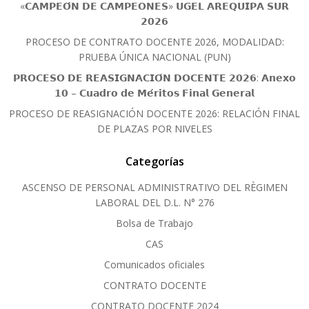
«𝗖𝗔𝗠𝗣𝗘𝗢́𝗡 𝗗𝗘 𝗖𝗔𝗠𝗣𝗘𝗢𝗡𝗘𝗦» 𝗨𝗚𝗘𝗟 𝗔𝗥𝗘𝗤𝗨𝗜𝗣𝗔 𝗦𝗨𝗥
𝟮𝟬𝟮𝟲
PROCESO DE CONTRATO DOCENTE 2026, MODALIDAD:
PRUEBA ÚNICA NACIONAL (PUN)
𝗣𝗥𝗢𝗖𝗘𝗦𝗢 𝗗𝗘 𝗥𝗘𝗔𝗦𝗜𝗚𝗡𝗔𝗖𝗜𝗢́𝗡 𝗗𝗢𝗖𝗘𝗡𝗧𝗘 𝟮𝟬𝟮𝟲: 𝗔𝗻𝗲𝘅𝗼
𝟭𝟬 – 𝗖𝘂𝗮𝗱𝗿𝗼 𝗱𝗲 𝗠𝗲́𝗿𝗶𝘁𝗼𝘀 𝗙𝗶𝗻𝗮𝗹 𝗚𝗲𝗻𝗲𝗿𝗮𝗹
PROCESO DE REASIGNACIÓN DOCENTE 2026: RELACIÓN FINAL
DE PLAZAS POR NIVELES
Categorías
ASCENSO DE PERSONAL ADMINISTRATIVO DEL RÈGIMEN
LABORAL DEL D.L. N° 276
Bolsa de Trabajo
CAS
Comunicados oficiales
CONTRATO DOCENTE
CONTRATO DOCENTE 2024