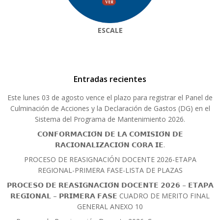
ESCALE
Entradas recientes
Este lunes 03 de agosto vence el plazo para registrar el Panel de
Culminación de Acciones y la Declaración de Gastos (DG) en el
Sistema del Programa de Mantenimiento 2026.
𝗖𝗢𝗡𝗙𝗢𝗥𝗠𝗔𝗖𝗜𝗢́𝗡 𝗗𝗘 𝗟𝗔 𝗖𝗢𝗠𝗜𝗦𝗜𝗢́𝗡 𝗗𝗘
𝗥𝗔𝗖𝗜𝗢𝗡𝗔𝗟𝗜𝗭𝗔𝗖𝗜𝗢́𝗡 𝗖𝗢𝗥𝗔 𝗜𝗘.
PROCESO DE REASIGNACIÓN DOCENTE 2026-ETAPA
REGIONAL-PRIMERA FASE-LISTA DE PLAZAS
𝗣𝗥𝗢𝗖𝗘𝗦𝗢 𝗗𝗘 𝗥𝗘𝗔𝗦𝗜𝗚𝗡𝗔𝗖𝗜𝗢́𝗡 𝗗𝗢𝗖𝗘𝗡𝗧𝗘 𝟮𝟬𝟮𝟲 – 𝗘𝗧𝗔𝗣𝗔
𝗥𝗘𝗚𝗜𝗢𝗡𝗔𝗟 – 𝗣𝗥𝗜𝗠𝗘𝗥𝗔 𝗙𝗔𝗦𝗘 CUADRO DE MERITO FINAL
GENERAL ANEXO 10