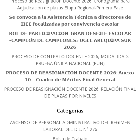
Proceso de Reasignación Docente 2026: Cronograma para
Adjudicación de plazas Etapa Regional-Primera Fase
𝗦𝗲 𝗰𝗼𝗻𝘃𝗼𝗰𝗮 𝗮 𝗹𝗮 𝗔𝘀𝗶𝘀𝘁𝗲𝗻𝗰𝗶𝗮 𝗧𝗲́𝗰𝗻𝗶𝗰𝗮 𝗮 𝗱𝗶𝗿𝗲𝗰𝘁𝗼𝗿𝗲𝘀 𝗱𝗲
𝗜𝗜𝗘𝗘 𝗳𝗼𝗰𝗮𝗹𝗶𝘇𝗮𝗱𝗮𝘀 𝗽𝗼𝗿 𝗰𝗼𝗻𝘃𝗶𝘃𝗲𝗻𝗰𝗶𝗮 𝗲𝘀𝗰𝗼𝗹𝗮𝗿
𝗥𝗢𝗟 𝗗𝗘 𝗣𝗔𝗥𝗧𝗜𝗖𝗜𝗣𝗔𝗖𝗜𝗢́𝗡: 𝗚𝗥𝗔𝗡 𝗗𝗘𝗦𝗙𝗜𝗟𝗘 𝗘𝗦𝗖𝗢𝗟𝗔𝗥
«𝗖𝗔𝗠𝗣𝗘𝗢́𝗡 𝗗𝗘 𝗖𝗔𝗠𝗣𝗘𝗢𝗡𝗘𝗦» 𝗨𝗚𝗘𝗟 𝗔𝗥𝗘𝗤𝗨𝗜𝗣𝗔 𝗦𝗨𝗥
𝟮𝟬𝟮𝟲
PROCESO DE CONTRATO DOCENTE 2026, MODALIDAD:
PRUEBA ÚNICA NACIONAL (PUN)
𝗣𝗥𝗢𝗖𝗘𝗦𝗢 𝗗𝗘 𝗥𝗘𝗔𝗦𝗜𝗚𝗡𝗔𝗖𝗜𝗢́𝗡 𝗗𝗢𝗖𝗘𝗡𝗧𝗘 𝟮𝟬𝟮𝟲: 𝗔𝗻𝗲𝘅𝗼
𝟭𝟬 – 𝗖𝘂𝗮𝗱𝗿𝗼 𝗱𝗲 𝗠𝗲́𝗿𝗶𝘁𝗼𝘀 𝗙𝗶𝗻𝗮𝗹 𝗚𝗲𝗻𝗲𝗿𝗮𝗹
PROCESO DE REASIGNACIÓN DOCENTE 2026: RELACIÓN FINAL
DE PLAZAS POR NIVELES
Categorías
ASCENSO DE PERSONAL ADMINISTRATIVO DEL RÈGIMEN
LABORAL DEL D.L. N° 276
Bolsa de Trabajo