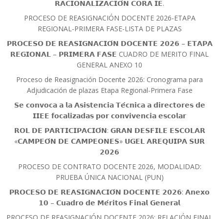
𝗥𝗔𝗖𝗜𝗢𝗡𝗔𝗟𝗜𝗭𝗔𝗖𝗜𝗢́𝗡 𝗖𝗢𝗥𝗔 𝗜𝗘.
PROCESO DE REASIGNACIÓN DOCENTE 2026-ETAPA
REGIONAL-PRIMERA FASE-LISTA DE PLAZAS
𝗣𝗥𝗢𝗖𝗘𝗦𝗢 𝗗𝗘 𝗥𝗘𝗔𝗦𝗜𝗚𝗡𝗔𝗖𝗜𝗢́𝗡 𝗗𝗢𝗖𝗘𝗡𝗧𝗘 𝟮𝟬𝟮𝟲 – 𝗘𝗧𝗔𝗣𝗔
𝗥𝗘𝗚𝗜𝗢𝗡𝗔𝗟 – 𝗣𝗥𝗜𝗠𝗘𝗥𝗔 𝗙𝗔𝗦𝗘 CUADRO DE MERITO FINAL
GENERAL ANEXO 10
Proceso de Reasignación Docente 2026: Cronograma para
Adjudicación de plazas Etapa Regional-Primera Fase
𝗦𝗲 𝗰𝗼𝗻𝘃𝗼𝗰𝗮 𝗮 𝗹𝗮 𝗔𝘀𝗶𝘀𝘁𝗲𝗻𝗰𝗶𝗮 𝗧𝗲́𝗰𝗻𝗶𝗰𝗮 𝗮 𝗱𝗶𝗿𝗲𝗰𝘁𝗼𝗿𝗲𝘀 𝗱𝗲
𝗜𝗜𝗘𝗘 𝗳𝗼𝗰𝗮𝗹𝗶𝘇𝗮𝗱𝗮𝘀 𝗽𝗼𝗿 𝗰𝗼𝗻𝘃𝗶𝘃𝗲𝗻𝗰𝗶𝗮 𝗲𝘀𝗰𝗼𝗹𝗮𝗿
𝗥𝗢𝗟 𝗗𝗘 𝗣𝗔𝗥𝗧𝗜𝗖𝗜𝗣𝗔𝗖𝗜𝗢́𝗡: 𝗚𝗥𝗔𝗡 𝗗𝗘𝗦𝗙𝗜𝗟𝗘 𝗘𝗦𝗖𝗢𝗟𝗔𝗥
«𝗖𝗔𝗠𝗣𝗘𝗢́𝗡 𝗗𝗘 𝗖𝗔𝗠𝗣𝗘𝗢𝗡𝗘𝗦» 𝗨𝗚𝗘𝗟 𝗔𝗥𝗘𝗤𝗨𝗜𝗣𝗔 𝗦𝗨𝗥
𝟮𝟬𝟮𝟲
PROCESO DE CONTRATO DOCENTE 2026, MODALIDAD:
PRUEBA ÚNICA NACIONAL (PUN)
𝗣𝗥𝗢𝗖𝗘𝗦𝗢 𝗗𝗘 𝗥𝗘𝗔𝗦𝗜𝗚𝗡𝗔𝗖𝗜𝗢́𝗡 𝗗𝗢𝗖𝗘𝗡𝗧𝗘 𝟮𝟬𝟮𝟲: 𝗔𝗻𝗲𝘅𝗼
𝟭𝟬 – 𝗖𝘂𝗮𝗱𝗿𝗼 𝗱𝗲 𝗠𝗲́𝗿𝗶𝘁𝗼𝘀 𝗙𝗶𝗻𝗮𝗹 𝗚𝗲𝗻𝗲𝗿𝗮𝗹
PROCESO DE REASIGNACIÓN DOCENTE 2026: RELACIÓN FINAL