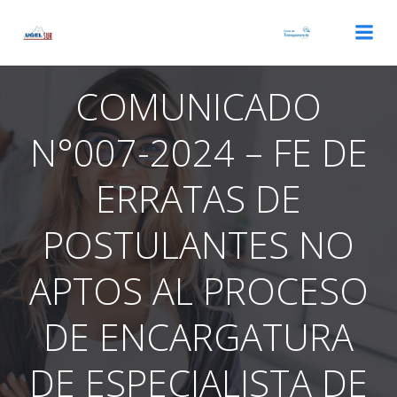
Saltar
al
contenido
COMUNICADO
N°007-2024 – FE DE
ERRATAS DE
POSTULANTES NO
APTOS AL PROCESO
DE ENCARGATURA
DE ESPECIALISTA DE