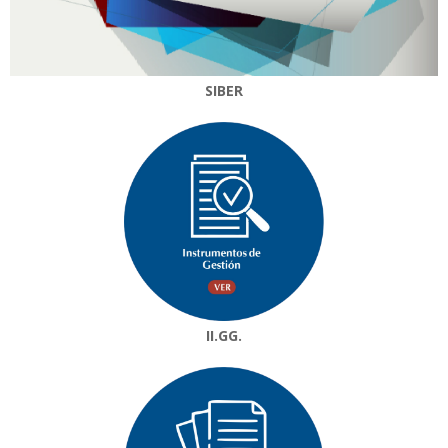
SIBER
II.GG.