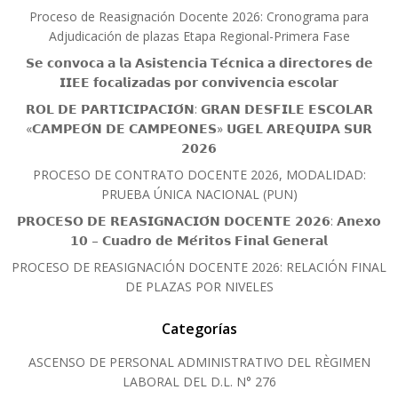
Proceso de Reasignación Docente 2026: Cronograma para
Adjudicación de plazas Etapa Regional-Primera Fase
𝗦𝗲 𝗰𝗼𝗻𝘃𝗼𝗰𝗮 𝗮 𝗹𝗮 𝗔𝘀𝗶𝘀𝘁𝗲𝗻𝗰𝗶𝗮 𝗧𝗲́𝗰𝗻𝗶𝗰𝗮 𝗮 𝗱𝗶𝗿𝗲𝗰𝘁𝗼𝗿𝗲𝘀 𝗱𝗲
𝗜𝗜𝗘𝗘 𝗳𝗼𝗰𝗮𝗹𝗶𝘇𝗮𝗱𝗮𝘀 𝗽𝗼𝗿 𝗰𝗼𝗻𝘃𝗶𝘃𝗲𝗻𝗰𝗶𝗮 𝗲𝘀𝗰𝗼𝗹𝗮𝗿
𝗥𝗢𝗟 𝗗𝗘 𝗣𝗔𝗥𝗧𝗜𝗖𝗜𝗣𝗔𝗖𝗜𝗢́𝗡: 𝗚𝗥𝗔𝗡 𝗗𝗘𝗦𝗙𝗜𝗟𝗘 𝗘𝗦𝗖𝗢𝗟𝗔𝗥
«𝗖𝗔𝗠𝗣𝗘𝗢́𝗡 𝗗𝗘 𝗖𝗔𝗠𝗣𝗘𝗢𝗡𝗘𝗦» 𝗨𝗚𝗘𝗟 𝗔𝗥𝗘𝗤𝗨𝗜𝗣𝗔 𝗦𝗨𝗥
𝟮𝟬𝟮𝟲
PROCESO DE CONTRATO DOCENTE 2026, MODALIDAD:
PRUEBA ÚNICA NACIONAL (PUN)
𝗣𝗥𝗢𝗖𝗘𝗦𝗢 𝗗𝗘 𝗥𝗘𝗔𝗦𝗜𝗚𝗡𝗔𝗖𝗜𝗢́𝗡 𝗗𝗢𝗖𝗘𝗡𝗧𝗘 𝟮𝟬𝟮𝟲: 𝗔𝗻𝗲𝘅𝗼
𝟭𝟬 – 𝗖𝘂𝗮𝗱𝗿𝗼 𝗱𝗲 𝗠𝗲́𝗿𝗶𝘁𝗼𝘀 𝗙𝗶𝗻𝗮𝗹 𝗚𝗲𝗻𝗲𝗿𝗮𝗹
PROCESO DE REASIGNACIÓN DOCENTE 2026: RELACIÓN FINAL
DE PLAZAS POR NIVELES
Categorías
ASCENSO DE PERSONAL ADMINISTRATIVO DEL RÈGIMEN
LABORAL DEL D.L. N° 276