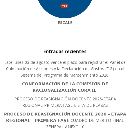
ESCALE
Entradas recientes
Este lunes 03 de agosto vence el plazo para registrar el Panel de
Culminación de Acciones y la Declaración de Gastos (DG) en el
Sistema del Programa de Mantenimiento 2026.
𝗖𝗢𝗡𝗙𝗢𝗥𝗠𝗔𝗖𝗜𝗢́𝗡 𝗗𝗘 𝗟𝗔 𝗖𝗢𝗠𝗜𝗦𝗜𝗢́𝗡 𝗗𝗘
𝗥𝗔𝗖𝗜𝗢𝗡𝗔𝗟𝗜𝗭𝗔𝗖𝗜𝗢́𝗡 𝗖𝗢𝗥𝗔 𝗜𝗘.
PROCESO DE REASIGNACIÓN DOCENTE 2026-ETAPA
REGIONAL-PRIMERA FASE-LISTA DE PLAZAS
𝗣𝗥𝗢𝗖𝗘𝗦𝗢 𝗗𝗘 𝗥𝗘𝗔𝗦𝗜𝗚𝗡𝗔𝗖𝗜𝗢́𝗡 𝗗𝗢𝗖𝗘𝗡𝗧𝗘 𝟮𝟬𝟮𝟲 – 𝗘𝗧𝗔𝗣𝗔
𝗥𝗘𝗚𝗜𝗢𝗡𝗔𝗟 – 𝗣𝗥𝗜𝗠𝗘𝗥𝗔 𝗙𝗔𝗦𝗘 CUADRO DE MERITO FINAL
GENERAL ANEXO 10