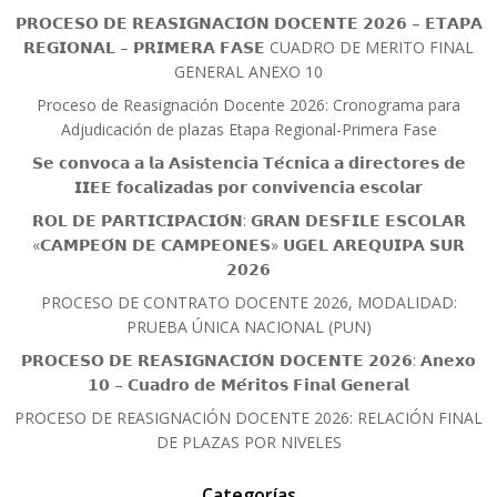
𝗣𝗥𝗢𝗖𝗘𝗦𝗢 𝗗𝗘 𝗥𝗘𝗔𝗦𝗜𝗚𝗡𝗔𝗖𝗜𝗢́𝗡 𝗗𝗢𝗖𝗘𝗡𝗧𝗘 𝟮𝟬𝟮𝟲 – 𝗘𝗧𝗔𝗣𝗔
𝗥𝗘𝗚𝗜𝗢𝗡𝗔𝗟 – 𝗣𝗥𝗜𝗠𝗘𝗥𝗔 𝗙𝗔𝗦𝗘 CUADRO DE MERITO FINAL
GENERAL ANEXO 10
Proceso de Reasignación Docente 2026: Cronograma para
Adjudicación de plazas Etapa Regional-Primera Fase
𝗦𝗲 𝗰𝗼𝗻𝘃𝗼𝗰𝗮 𝗮 𝗹𝗮 𝗔𝘀𝗶𝘀𝘁𝗲𝗻𝗰𝗶𝗮 𝗧𝗲́𝗰𝗻𝗶𝗰𝗮 𝗮 𝗱𝗶𝗿𝗲𝗰𝘁𝗼𝗿𝗲𝘀 𝗱𝗲
𝗜𝗜𝗘𝗘 𝗳𝗼𝗰𝗮𝗹𝗶𝘇𝗮𝗱𝗮𝘀 𝗽𝗼𝗿 𝗰𝗼𝗻𝘃𝗶𝘃𝗲𝗻𝗰𝗶𝗮 𝗲𝘀𝗰𝗼𝗹𝗮𝗿
𝗥𝗢𝗟 𝗗𝗘 𝗣𝗔𝗥𝗧𝗜𝗖𝗜𝗣𝗔𝗖𝗜𝗢́𝗡: 𝗚𝗥𝗔𝗡 𝗗𝗘𝗦𝗙𝗜𝗟𝗘 𝗘𝗦𝗖𝗢𝗟𝗔𝗥
«𝗖𝗔𝗠𝗣𝗘𝗢́𝗡 𝗗𝗘 𝗖𝗔𝗠𝗣𝗘𝗢𝗡𝗘𝗦» 𝗨𝗚𝗘𝗟 𝗔𝗥𝗘𝗤𝗨𝗜𝗣𝗔 𝗦𝗨𝗥
𝟮𝟬𝟮𝟲
PROCESO DE CONTRATO DOCENTE 2026, MODALIDAD:
PRUEBA ÚNICA NACIONAL (PUN)
𝗣𝗥𝗢𝗖𝗘𝗦𝗢 𝗗𝗘 𝗥𝗘𝗔𝗦𝗜𝗚𝗡𝗔𝗖𝗜𝗢́𝗡 𝗗𝗢𝗖𝗘𝗡𝗧𝗘 𝟮𝟬𝟮𝟲: 𝗔𝗻𝗲𝘅𝗼
𝟭𝟬 – 𝗖𝘂𝗮𝗱𝗿𝗼 𝗱𝗲 𝗠𝗲́𝗿𝗶𝘁𝗼𝘀 𝗙𝗶𝗻𝗮𝗹 𝗚𝗲𝗻𝗲𝗿𝗮𝗹
PROCESO DE REASIGNACIÓN DOCENTE 2026: RELACIÓN FINAL
DE PLAZAS POR NIVELES
Categorías