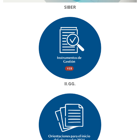
SIBER
II.GG.