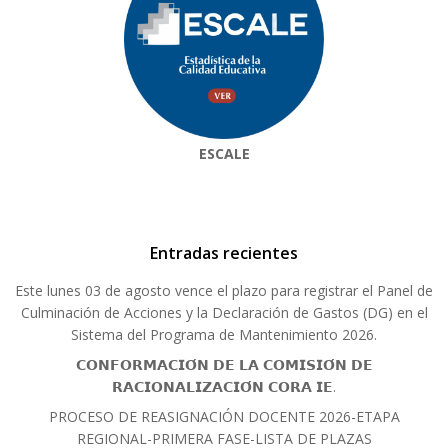
ESCALE
Entradas recientes
Este lunes 03 de agosto vence el plazo para registrar el Panel de
Culminación de Acciones y la Declaración de Gastos (DG) en el
Sistema del Programa de Mantenimiento 2026.
𝗖𝗢𝗡𝗙𝗢𝗥𝗠𝗔𝗖𝗜𝗢́𝗡 𝗗𝗘 𝗟𝗔 𝗖𝗢𝗠𝗜𝗦𝗜𝗢́𝗡 𝗗𝗘
𝗥𝗔𝗖𝗜𝗢𝗡𝗔𝗟𝗜𝗭𝗔𝗖𝗜𝗢́𝗡 𝗖𝗢𝗥𝗔 𝗜𝗘.
PROCESO DE REASIGNACIÓN DOCENTE 2026-ETAPA
REGIONAL-PRIMERA FASE-LISTA DE PLAZAS