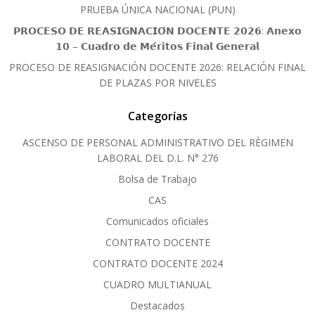
PRUEBA ÚNICA NACIONAL (PUN)
𝗣𝗥𝗢𝗖𝗘𝗦𝗢 𝗗𝗘 𝗥𝗘𝗔𝗦𝗜𝗚𝗡𝗔𝗖𝗜𝗢́𝗡 𝗗𝗢𝗖𝗘𝗡𝗧𝗘 𝟮𝟬𝟮𝟲: 𝗔𝗻𝗲𝘅𝗼
𝟭𝟬 – 𝗖𝘂𝗮𝗱𝗿𝗼 𝗱𝗲 𝗠𝗲́𝗿𝗶𝘁𝗼𝘀 𝗙𝗶𝗻𝗮𝗹 𝗚𝗲𝗻𝗲𝗿𝗮𝗹
PROCESO DE REASIGNACIÓN DOCENTE 2026: RELACIÓN FINAL
DE PLAZAS POR NIVELES
Categorías
ASCENSO DE PERSONAL ADMINISTRATIVO DEL RÈGIMEN
LABORAL DEL D.L. N° 276
Bolsa de Trabajo
CAS
Comunicados oficiales
CONTRATO DOCENTE
CONTRATO DOCENTE 2024
CUADRO MULTIANUAL
Destacados