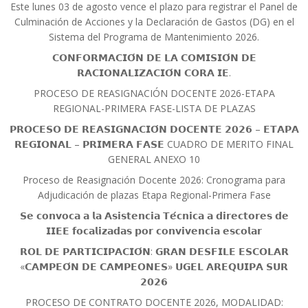
Este lunes 03 de agosto vence el plazo para registrar el Panel de
Culminación de Acciones y la Declaración de Gastos (DG) en el
Sistema del Programa de Mantenimiento 2026.
𝗖𝗢𝗡𝗙𝗢𝗥𝗠𝗔𝗖𝗜𝗢́𝗡 𝗗𝗘 𝗟𝗔 𝗖𝗢𝗠𝗜𝗦𝗜𝗢́𝗡 𝗗𝗘
𝗥𝗔𝗖𝗜𝗢𝗡𝗔𝗟𝗜𝗭𝗔𝗖𝗜𝗢́𝗡 𝗖𝗢𝗥𝗔 𝗜𝗘.
PROCESO DE REASIGNACIÓN DOCENTE 2026-ETAPA
REGIONAL-PRIMERA FASE-LISTA DE PLAZAS
𝗣𝗥𝗢𝗖𝗘𝗦𝗢 𝗗𝗘 𝗥𝗘𝗔𝗦𝗜𝗚𝗡𝗔𝗖𝗜𝗢́𝗡 𝗗𝗢𝗖𝗘𝗡𝗧𝗘 𝟮𝟬𝟮𝟲 – 𝗘𝗧𝗔𝗣𝗔
𝗥𝗘𝗚𝗜𝗢𝗡𝗔𝗟 – 𝗣𝗥𝗜𝗠𝗘𝗥𝗔 𝗙𝗔𝗦𝗘 CUADRO DE MERITO FINAL
GENERAL ANEXO 10
Proceso de Reasignación Docente 2026: Cronograma para
Adjudicación de plazas Etapa Regional-Primera Fase
𝗦𝗲 𝗰𝗼𝗻𝘃𝗼𝗰𝗮 𝗮 𝗹𝗮 𝗔𝘀𝗶𝘀𝘁𝗲𝗻𝗰𝗶𝗮 𝗧𝗲́𝗰𝗻𝗶𝗰𝗮 𝗮 𝗱𝗶𝗿𝗲𝗰𝘁𝗼𝗿𝗲𝘀 𝗱𝗲
𝗜𝗜𝗘𝗘 𝗳𝗼𝗰𝗮𝗹𝗶𝘇𝗮𝗱𝗮𝘀 𝗽𝗼𝗿 𝗰𝗼𝗻𝘃𝗶𝘃𝗲𝗻𝗰𝗶𝗮 𝗲𝘀𝗰𝗼𝗹𝗮𝗿
𝗥𝗢𝗟 𝗗𝗘 𝗣𝗔𝗥𝗧𝗜𝗖𝗜𝗣𝗔𝗖𝗜𝗢́𝗡: 𝗚𝗥𝗔𝗡 𝗗𝗘𝗦𝗙𝗜𝗟𝗘 𝗘𝗦𝗖𝗢𝗟𝗔𝗥
«𝗖𝗔𝗠𝗣𝗘𝗢́𝗡 𝗗𝗘 𝗖𝗔𝗠𝗣𝗘𝗢𝗡𝗘𝗦» 𝗨𝗚𝗘𝗟 𝗔𝗥𝗘𝗤𝗨𝗜𝗣𝗔 𝗦𝗨𝗥
𝟮𝟬𝟮𝟲
PROCESO DE CONTRATO DOCENTE 2026, MODALIDAD: