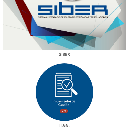
SIBER
II.GG.