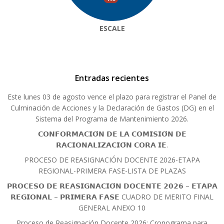
ESCALE
Entradas recientes
Este lunes 03 de agosto vence el plazo para registrar el Panel de
Culminación de Acciones y la Declaración de Gastos (DG) en el
Sistema del Programa de Mantenimiento 2026.
𝗖𝗢𝗡𝗙𝗢𝗥𝗠𝗔𝗖𝗜𝗢́𝗡 𝗗𝗘 𝗟𝗔 𝗖𝗢𝗠𝗜𝗦𝗜𝗢́𝗡 𝗗𝗘
𝗥𝗔𝗖𝗜𝗢𝗡𝗔𝗟𝗜𝗭𝗔𝗖𝗜𝗢́𝗡 𝗖𝗢𝗥𝗔 𝗜𝗘.
PROCESO DE REASIGNACIÓN DOCENTE 2026-ETAPA
REGIONAL-PRIMERA FASE-LISTA DE PLAZAS
𝗣𝗥𝗢𝗖𝗘𝗦𝗢 𝗗𝗘 𝗥𝗘𝗔𝗦𝗜𝗚𝗡𝗔𝗖𝗜𝗢́𝗡 𝗗𝗢𝗖𝗘𝗡𝗧𝗘 𝟮𝟬𝟮𝟲 – 𝗘𝗧𝗔𝗣𝗔
𝗥𝗘𝗚𝗜𝗢𝗡𝗔𝗟 – 𝗣𝗥𝗜𝗠𝗘𝗥𝗔 𝗙𝗔𝗦𝗘 CUADRO DE MERITO FINAL
GENERAL ANEXO 10
Proceso de Reasignación Docente 2026: Cronograma para