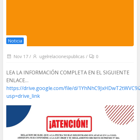
Noticia
Nov 17
/
ugelrelacionespublicas
/
0
LEA LA INFORMACIÓN COMPLETA EN EL SIGUIENTE
ENLACE…
https://drive.google.com/file/d/1YhNhC9JxHDwT2tWVC9i
usp=drive_link