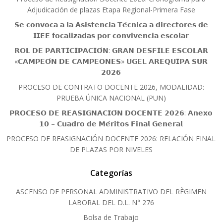
Adjudicación de plazas Etapa Regional-Primera Fase
𝗦𝗲 𝗰𝗼𝗻𝘃𝗼𝗰𝗮 𝗮 𝗹𝗮 𝗔𝘀𝗶𝘀𝘁𝗲𝗻𝗰𝗶𝗮 𝗧𝗲́𝗰𝗻𝗶𝗰𝗮 𝗮 𝗱𝗶𝗿𝗲𝗰𝘁𝗼𝗿𝗲𝘀 𝗱𝗲
𝗜𝗜𝗘𝗘 𝗳𝗼𝗰𝗮𝗹𝗶𝘇𝗮𝗱𝗮𝘀 𝗽𝗼𝗿 𝗰𝗼𝗻𝘃𝗶𝘃𝗲𝗻𝗰𝗶𝗮 𝗲𝘀𝗰𝗼𝗹𝗮𝗿
𝗥𝗢𝗟 𝗗𝗘 𝗣𝗔𝗥𝗧𝗜𝗖𝗜𝗣𝗔𝗖𝗜𝗢́𝗡: 𝗚𝗥𝗔𝗡 𝗗𝗘𝗦𝗙𝗜𝗟𝗘 𝗘𝗦𝗖𝗢𝗟𝗔𝗥
«𝗖𝗔𝗠𝗣𝗘𝗢́𝗡 𝗗𝗘 𝗖𝗔𝗠𝗣𝗘𝗢𝗡𝗘𝗦» 𝗨𝗚𝗘𝗟 𝗔𝗥𝗘𝗤𝗨𝗜𝗣𝗔 𝗦𝗨𝗥
𝟮𝟬𝟮𝟲
PROCESO DE CONTRATO DOCENTE 2026, MODALIDAD:
PRUEBA ÚNICA NACIONAL (PUN)
𝗣𝗥𝗢𝗖𝗘𝗦𝗢 𝗗𝗘 𝗥𝗘𝗔𝗦𝗜𝗚𝗡𝗔𝗖𝗜𝗢́𝗡 𝗗𝗢𝗖𝗘𝗡𝗧𝗘 𝟮𝟬𝟮𝟲: 𝗔𝗻𝗲𝘅𝗼
𝟭𝟬 – 𝗖𝘂𝗮𝗱𝗿𝗼 𝗱𝗲 𝗠𝗲́𝗿𝗶𝘁𝗼𝘀 𝗙𝗶𝗻𝗮𝗹 𝗚𝗲𝗻𝗲𝗿𝗮𝗹
PROCESO DE REASIGNACIÓN DOCENTE 2026: RELACIÓN FINAL
DE PLAZAS POR NIVELES
Categorías
ASCENSO DE PERSONAL ADMINISTRATIVO DEL RÈGIMEN
LABORAL DEL D.L. N° 276
Bolsa de Trabajo