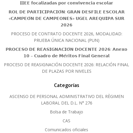
𝗜𝗜𝗘𝗘 𝗳𝗼𝗰𝗮𝗹𝗶𝘇𝗮𝗱𝗮𝘀 𝗽𝗼𝗿 𝗰𝗼𝗻𝘃𝗶𝘃𝗲𝗻𝗰𝗶𝗮 𝗲𝘀𝗰𝗼𝗹𝗮𝗿
𝗥𝗢𝗟 𝗗𝗘 𝗣𝗔𝗥𝗧𝗜𝗖𝗜𝗣𝗔𝗖𝗜𝗢́𝗡: 𝗚𝗥𝗔𝗡 𝗗𝗘𝗦𝗙𝗜𝗟𝗘 𝗘𝗦𝗖𝗢𝗟𝗔𝗥
«𝗖𝗔𝗠𝗣𝗘𝗢́𝗡 𝗗𝗘 𝗖𝗔𝗠𝗣𝗘𝗢𝗡𝗘𝗦» 𝗨𝗚𝗘𝗟 𝗔𝗥𝗘𝗤𝗨𝗜𝗣𝗔 𝗦𝗨𝗥
𝟮𝟬𝟮𝟲
PROCESO DE CONTRATO DOCENTE 2026, MODALIDAD:
PRUEBA ÚNICA NACIONAL (PUN)
𝗣𝗥𝗢𝗖𝗘𝗦𝗢 𝗗𝗘 𝗥𝗘𝗔𝗦𝗜𝗚𝗡𝗔𝗖𝗜𝗢́𝗡 𝗗𝗢𝗖𝗘𝗡𝗧𝗘 𝟮𝟬𝟮𝟲: 𝗔𝗻𝗲𝘅𝗼
𝟭𝟬 – 𝗖𝘂𝗮𝗱𝗿𝗼 𝗱𝗲 𝗠𝗲́𝗿𝗶𝘁𝗼𝘀 𝗙𝗶𝗻𝗮𝗹 𝗚𝗲𝗻𝗲𝗿𝗮𝗹
PROCESO DE REASIGNACIÓN DOCENTE 2026: RELACIÓN FINAL
DE PLAZAS POR NIVELES
Categorías
ASCENSO DE PERSONAL ADMINISTRATIVO DEL RÈGIMEN
LABORAL DEL D.L. N° 276
Bolsa de Trabajo
CAS
Comunicados oficiales