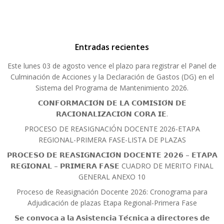
Entradas recientes
Este lunes 03 de agosto vence el plazo para registrar el Panel de
Culminación de Acciones y la Declaración de Gastos (DG) en el
Sistema del Programa de Mantenimiento 2026.
𝗖𝗢𝗡𝗙𝗢𝗥𝗠𝗔𝗖𝗜𝗢́𝗡 𝗗𝗘 𝗟𝗔 𝗖𝗢𝗠𝗜𝗦𝗜𝗢́𝗡 𝗗𝗘
𝗥𝗔𝗖𝗜𝗢𝗡𝗔𝗟𝗜𝗭𝗔𝗖𝗜𝗢́𝗡 𝗖𝗢𝗥𝗔 𝗜𝗘.
PROCESO DE REASIGNACIÓN DOCENTE 2026-ETAPA
REGIONAL-PRIMERA FASE-LISTA DE PLAZAS
𝗣𝗥𝗢𝗖𝗘𝗦𝗢 𝗗𝗘 𝗥𝗘𝗔𝗦𝗜𝗚𝗡𝗔𝗖𝗜𝗢́𝗡 𝗗𝗢𝗖𝗘𝗡𝗧𝗘 𝟮𝟬𝟮𝟲 – 𝗘𝗧𝗔𝗣𝗔
𝗥𝗘𝗚𝗜𝗢𝗡𝗔𝗟 – 𝗣𝗥𝗜𝗠𝗘𝗥𝗔 𝗙𝗔𝗦𝗘 CUADRO DE MERITO FINAL
GENERAL ANEXO 10
Proceso de Reasignación Docente 2026: Cronograma para
Adjudicación de plazas Etapa Regional-Primera Fase
𝗦𝗲 𝗰𝗼𝗻𝘃𝗼𝗰𝗮 𝗮 𝗹𝗮 𝗔𝘀𝗶𝘀𝘁𝗲𝗻𝗰𝗶𝗮 𝗧𝗲́𝗰𝗻𝗶𝗰𝗮 𝗮 𝗱𝗶𝗿𝗲𝗰𝘁𝗼𝗿𝗲𝘀 𝗱𝗲