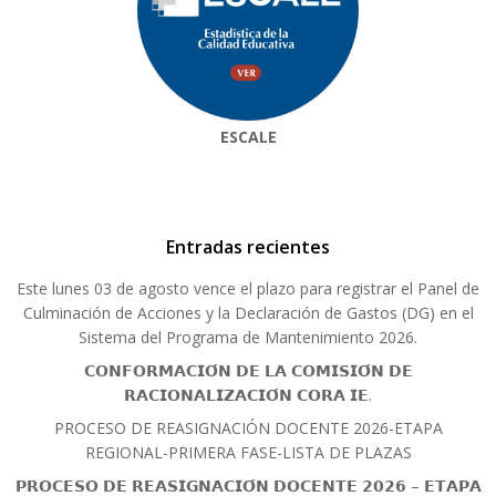
ESCALE
Entradas recientes
Este lunes 03 de agosto vence el plazo para registrar el Panel de
Culminación de Acciones y la Declaración de Gastos (DG) en el
Sistema del Programa de Mantenimiento 2026.
𝗖𝗢𝗡𝗙𝗢𝗥𝗠𝗔𝗖𝗜𝗢́𝗡 𝗗𝗘 𝗟𝗔 𝗖𝗢𝗠𝗜𝗦𝗜𝗢́𝗡 𝗗𝗘
𝗥𝗔𝗖𝗜𝗢𝗡𝗔𝗟𝗜𝗭𝗔𝗖𝗜𝗢́𝗡 𝗖𝗢𝗥𝗔 𝗜𝗘.
PROCESO DE REASIGNACIÓN DOCENTE 2026-ETAPA
REGIONAL-PRIMERA FASE-LISTA DE PLAZAS
𝗣𝗥𝗢𝗖𝗘𝗦𝗢 𝗗𝗘 𝗥𝗘𝗔𝗦𝗜𝗚𝗡𝗔𝗖𝗜𝗢́𝗡 𝗗𝗢𝗖𝗘𝗡𝗧𝗘 𝟮𝟬𝟮𝟲 – 𝗘𝗧𝗔𝗣𝗔