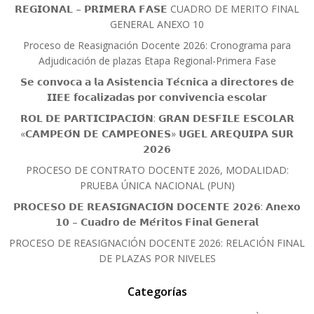
𝗥𝗘𝗚𝗜𝗢𝗡𝗔𝗟 – 𝗣𝗥𝗜𝗠𝗘𝗥𝗔 𝗙𝗔𝗦𝗘 CUADRO DE MERITO FINAL
GENERAL ANEXO 10
Proceso de Reasignación Docente 2026: Cronograma para
Adjudicación de plazas Etapa Regional-Primera Fase
𝗦𝗲 𝗰𝗼𝗻𝘃𝗼𝗰𝗮 𝗮 𝗹𝗮 𝗔𝘀𝗶𝘀𝘁𝗲𝗻𝗰𝗶𝗮 𝗧𝗲́𝗰𝗻𝗶𝗰𝗮 𝗮 𝗱𝗶𝗿𝗲𝗰𝘁𝗼𝗿𝗲𝘀 𝗱𝗲
𝗜𝗜𝗘𝗘 𝗳𝗼𝗰𝗮𝗹𝗶𝘇𝗮𝗱𝗮𝘀 𝗽𝗼𝗿 𝗰𝗼𝗻𝘃𝗶𝘃𝗲𝗻𝗰𝗶𝗮 𝗲𝘀𝗰𝗼𝗹𝗮𝗿
𝗥𝗢𝗟 𝗗𝗘 𝗣𝗔𝗥𝗧𝗜𝗖𝗜𝗣𝗔𝗖𝗜𝗢́𝗡: 𝗚𝗥𝗔𝗡 𝗗𝗘𝗦𝗙𝗜𝗟𝗘 𝗘𝗦𝗖𝗢𝗟𝗔𝗥
«𝗖𝗔𝗠𝗣𝗘𝗢́𝗡 𝗗𝗘 𝗖𝗔𝗠𝗣𝗘𝗢𝗡𝗘𝗦» 𝗨𝗚𝗘𝗟 𝗔𝗥𝗘𝗤𝗨𝗜𝗣𝗔 𝗦𝗨𝗥
𝟮𝟬𝟮𝟲
PROCESO DE CONTRATO DOCENTE 2026, MODALIDAD:
PRUEBA ÚNICA NACIONAL (PUN)
𝗣𝗥𝗢𝗖𝗘𝗦𝗢 𝗗𝗘 𝗥𝗘𝗔𝗦𝗜𝗚𝗡𝗔𝗖𝗜𝗢́𝗡 𝗗𝗢𝗖𝗘𝗡𝗧𝗘 𝟮𝟬𝟮𝟲: 𝗔𝗻𝗲𝘅𝗼
𝟭𝟬 – 𝗖𝘂𝗮𝗱𝗿𝗼 𝗱𝗲 𝗠𝗲́𝗿𝗶𝘁𝗼𝘀 𝗙𝗶𝗻𝗮𝗹 𝗚𝗲𝗻𝗲𝗿𝗮𝗹
PROCESO DE REASIGNACIÓN DOCENTE 2026: RELACIÓN FINAL
DE PLAZAS POR NIVELES
Categorías