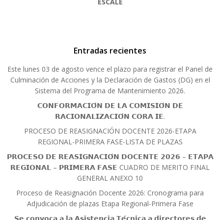
ESCALE
Entradas recientes
Este lunes 03 de agosto vence el plazo para registrar el Panel de
Culminación de Acciones y la Declaración de Gastos (DG) en el
Sistema del Programa de Mantenimiento 2026.
𝗖𝗢𝗡𝗙𝗢𝗥𝗠𝗔𝗖𝗜𝗢́𝗡 𝗗𝗘 𝗟𝗔 𝗖𝗢𝗠𝗜𝗦𝗜𝗢́𝗡 𝗗𝗘
𝗥𝗔𝗖𝗜𝗢𝗡𝗔𝗟𝗜𝗭𝗔𝗖𝗜𝗢́𝗡 𝗖𝗢𝗥𝗔 𝗜𝗘.
PROCESO DE REASIGNACIÓN DOCENTE 2026-ETAPA
REGIONAL-PRIMERA FASE-LISTA DE PLAZAS
𝗣𝗥𝗢𝗖𝗘𝗦𝗢 𝗗𝗘 𝗥𝗘𝗔𝗦𝗜𝗚𝗡𝗔𝗖𝗜𝗢́𝗡 𝗗𝗢𝗖𝗘𝗡𝗧𝗘 𝟮𝟬𝟮𝟲 – 𝗘𝗧𝗔𝗣𝗔
𝗥𝗘𝗚𝗜𝗢𝗡𝗔𝗟 – 𝗣𝗥𝗜𝗠𝗘𝗥𝗔 𝗙𝗔𝗦𝗘 CUADRO DE MERITO FINAL
GENERAL ANEXO 10
Proceso de Reasignación Docente 2026: Cronograma para
Adjudicación de plazas Etapa Regional-Primera Fase
𝗦𝗲 𝗰𝗼𝗻𝘃𝗼𝗰𝗮 𝗮 𝗹𝗮 𝗔𝘀𝗶𝘀𝘁𝗲𝗻𝗰𝗶𝗮 𝗧𝗲́𝗰𝗻𝗶𝗰𝗮 𝗮 𝗱𝗶𝗿𝗲𝗰𝘁𝗼𝗿𝗲𝘀 𝗱𝗲