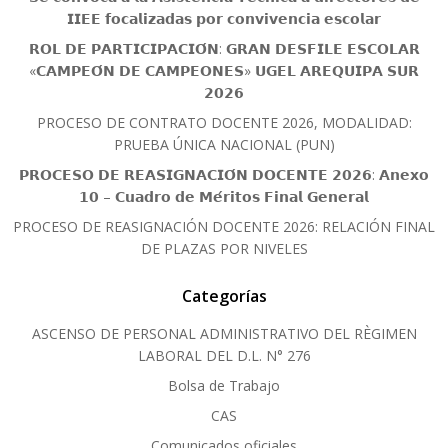
𝗜𝗜𝗘𝗘 𝗳𝗼𝗰𝗮𝗹𝗶𝘇𝗮𝗱𝗮𝘀 𝗽𝗼𝗿 𝗰𝗼𝗻𝘃𝗶𝘃𝗲𝗻𝗰𝗶𝗮 𝗲𝘀𝗰𝗼𝗹𝗮𝗿
𝗥𝗢𝗟 𝗗𝗘 𝗣𝗔𝗥𝗧𝗜𝗖𝗜𝗣𝗔𝗖𝗜𝗢́𝗡: 𝗚𝗥𝗔𝗡 𝗗𝗘𝗦𝗙𝗜𝗟𝗘 𝗘𝗦𝗖𝗢𝗟𝗔𝗥
«𝗖𝗔𝗠𝗣𝗘𝗢́𝗡 𝗗𝗘 𝗖𝗔𝗠𝗣𝗘𝗢𝗡𝗘𝗦» 𝗨𝗚𝗘𝗟 𝗔𝗥𝗘𝗤𝗨𝗜𝗣𝗔 𝗦𝗨𝗥
𝟮𝟬𝟮𝟲
PROCESO DE CONTRATO DOCENTE 2026, MODALIDAD:
PRUEBA ÚNICA NACIONAL (PUN)
𝗣𝗥𝗢𝗖𝗘𝗦𝗢 𝗗𝗘 𝗥𝗘𝗔𝗦𝗜𝗚𝗡𝗔𝗖𝗜𝗢́𝗡 𝗗𝗢𝗖𝗘𝗡𝗧𝗘 𝟮𝟬𝟮𝟲: 𝗔𝗻𝗲𝘅𝗼
𝟭𝟬 – 𝗖𝘂𝗮𝗱𝗿𝗼 𝗱𝗲 𝗠𝗲́𝗿𝗶𝘁𝗼𝘀 𝗙𝗶𝗻𝗮𝗹 𝗚𝗲𝗻𝗲𝗿𝗮𝗹
PROCESO DE REASIGNACIÓN DOCENTE 2026: RELACIÓN FINAL
DE PLAZAS POR NIVELES
Categorías
ASCENSO DE PERSONAL ADMINISTRATIVO DEL RÈGIMEN
LABORAL DEL D.L. N° 276
Bolsa de Trabajo
CAS
Comunicados oficiales