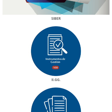
SIBER
II.GG.