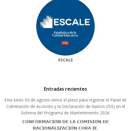
ESCALE
Entradas recientes
Este lunes 03 de agosto vence el plazo para registrar el Panel de
Culminación de Acciones y la Declaración de Gastos (DG) en el
Sistema del Programa de Mantenimiento 2026.
𝗖𝗢𝗡𝗙𝗢𝗥𝗠𝗔𝗖𝗜𝗢́𝗡 𝗗𝗘 𝗟𝗔 𝗖𝗢𝗠𝗜𝗦𝗜𝗢́𝗡 𝗗𝗘
𝗥𝗔𝗖𝗜𝗢𝗡𝗔𝗟𝗜𝗭𝗔𝗖𝗜𝗢́𝗡 𝗖𝗢𝗥𝗔 𝗜𝗘.