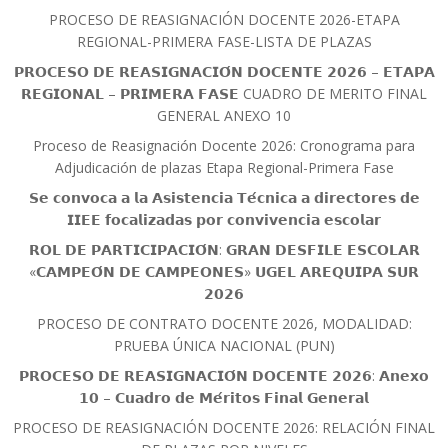
PROCESO DE REASIGNACIÓN DOCENTE 2026-ETAPA
REGIONAL-PRIMERA FASE-LISTA DE PLAZAS
𝗣𝗥𝗢𝗖𝗘𝗦𝗢 𝗗𝗘 𝗥𝗘𝗔𝗦𝗜𝗚𝗡𝗔𝗖𝗜𝗢́𝗡 𝗗𝗢𝗖𝗘𝗡𝗧𝗘 𝟮𝟬𝟮𝟲 – 𝗘𝗧𝗔𝗣𝗔
𝗥𝗘𝗚𝗜𝗢𝗡𝗔𝗟 – 𝗣𝗥𝗜𝗠𝗘𝗥𝗔 𝗙𝗔𝗦𝗘 CUADRO DE MERITO FINAL
GENERAL ANEXO 10
Proceso de Reasignación Docente 2026: Cronograma para
Adjudicación de plazas Etapa Regional-Primera Fase
𝗦𝗲 𝗰𝗼𝗻𝘃𝗼𝗰𝗮 𝗮 𝗹𝗮 𝗔𝘀𝗶𝘀𝘁𝗲𝗻𝗰𝗶𝗮 𝗧𝗲́𝗰𝗻𝗶𝗰𝗮 𝗮 𝗱𝗶𝗿𝗲𝗰𝘁𝗼𝗿𝗲𝘀 𝗱𝗲
𝗜𝗜𝗘𝗘 𝗳𝗼𝗰𝗮𝗹𝗶𝘇𝗮𝗱𝗮𝘀 𝗽𝗼𝗿 𝗰𝗼𝗻𝘃𝗶𝘃𝗲𝗻𝗰𝗶𝗮 𝗲𝘀𝗰𝗼𝗹𝗮𝗿
𝗥𝗢𝗟 𝗗𝗘 𝗣𝗔𝗥𝗧𝗜𝗖𝗜𝗣𝗔𝗖𝗜𝗢́𝗡: 𝗚𝗥𝗔𝗡 𝗗𝗘𝗦𝗙𝗜𝗟𝗘 𝗘𝗦𝗖𝗢𝗟𝗔𝗥
«𝗖𝗔𝗠𝗣𝗘𝗢́𝗡 𝗗𝗘 𝗖𝗔𝗠𝗣𝗘𝗢𝗡𝗘𝗦» 𝗨𝗚𝗘𝗟 𝗔𝗥𝗘𝗤𝗨𝗜𝗣𝗔 𝗦𝗨𝗥
𝟮𝟬𝟮𝟲
PROCESO DE CONTRATO DOCENTE 2026, MODALIDAD:
PRUEBA ÚNICA NACIONAL (PUN)
𝗣𝗥𝗢𝗖𝗘𝗦𝗢 𝗗𝗘 𝗥𝗘𝗔𝗦𝗜𝗚𝗡𝗔𝗖𝗜𝗢́𝗡 𝗗𝗢𝗖𝗘𝗡𝗧𝗘 𝟮𝟬𝟮𝟲: 𝗔𝗻𝗲𝘅𝗼
𝟭𝟬 – 𝗖𝘂𝗮𝗱𝗿𝗼 𝗱𝗲 𝗠𝗲́𝗿𝗶𝘁𝗼𝘀 𝗙𝗶𝗻𝗮𝗹 𝗚𝗲𝗻𝗲𝗿𝗮𝗹
PROCESO DE REASIGNACIÓN DOCENTE 2026: RELACIÓN FINAL