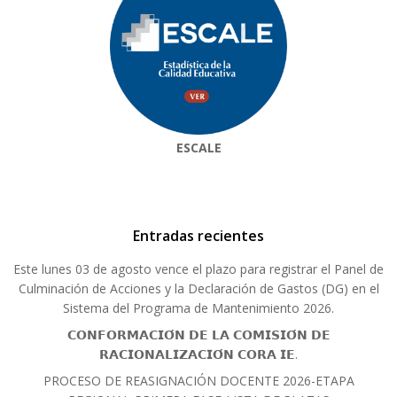
ESCALE
Entradas recientes
Este lunes 03 de agosto vence el plazo para registrar el Panel de
Culminación de Acciones y la Declaración de Gastos (DG) en el
Sistema del Programa de Mantenimiento 2026.
𝗖𝗢𝗡𝗙𝗢𝗥𝗠𝗔𝗖𝗜𝗢́𝗡 𝗗𝗘 𝗟𝗔 𝗖𝗢𝗠𝗜𝗦𝗜𝗢́𝗡 𝗗𝗘
𝗥𝗔𝗖𝗜𝗢𝗡𝗔𝗟𝗜𝗭𝗔𝗖𝗜𝗢́𝗡 𝗖𝗢𝗥𝗔 𝗜𝗘.
PROCESO DE REASIGNACIÓN DOCENTE 2026-ETAPA