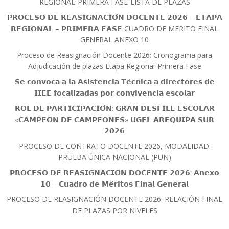
REGIONAL-PRIMERA FASE-LISTA DE PLAZAS
𝗣𝗥𝗢𝗖𝗘𝗦𝗢 𝗗𝗘 𝗥𝗘𝗔𝗦𝗜𝗚𝗡𝗔𝗖𝗜𝗢́𝗡 𝗗𝗢𝗖𝗘𝗡𝗧𝗘 𝟮𝟬𝟮𝟲 – 𝗘𝗧𝗔𝗣𝗔
𝗥𝗘𝗚𝗜𝗢𝗡𝗔𝗟 – 𝗣𝗥𝗜𝗠𝗘𝗥𝗔 𝗙𝗔𝗦𝗘 CUADRO DE MERITO FINAL
GENERAL ANEXO 10
Proceso de Reasignación Docente 2026: Cronograma para
Adjudicación de plazas Etapa Regional-Primera Fase
𝗦𝗲 𝗰𝗼𝗻𝘃𝗼𝗰𝗮 𝗮 𝗹𝗮 𝗔𝘀𝗶𝘀𝘁𝗲𝗻𝗰𝗶𝗮 𝗧𝗲́𝗰𝗻𝗶𝗰𝗮 𝗮 𝗱𝗶𝗿𝗲𝗰𝘁𝗼𝗿𝗲𝘀 𝗱𝗲
𝗜𝗜𝗘𝗘 𝗳𝗼𝗰𝗮𝗹𝗶𝘇𝗮𝗱𝗮𝘀 𝗽𝗼𝗿 𝗰𝗼𝗻𝘃𝗶𝘃𝗲𝗻𝗰𝗶𝗮 𝗲𝘀𝗰𝗼𝗹𝗮𝗿
𝗥𝗢𝗟 𝗗𝗘 𝗣𝗔𝗥𝗧𝗜𝗖𝗜𝗣𝗔𝗖𝗜𝗢́𝗡: 𝗚𝗥𝗔𝗡 𝗗𝗘𝗦𝗙𝗜𝗟𝗘 𝗘𝗦𝗖𝗢𝗟𝗔𝗥
«𝗖𝗔𝗠𝗣𝗘𝗢́𝗡 𝗗𝗘 𝗖𝗔𝗠𝗣𝗘𝗢𝗡𝗘𝗦» 𝗨𝗚𝗘𝗟 𝗔𝗥𝗘𝗤𝗨𝗜𝗣𝗔 𝗦𝗨𝗥
𝟮𝟬𝟮𝟲
PROCESO DE CONTRATO DOCENTE 2026, MODALIDAD:
PRUEBA ÚNICA NACIONAL (PUN)
𝗣𝗥𝗢𝗖𝗘𝗦𝗢 𝗗𝗘 𝗥𝗘𝗔𝗦𝗜𝗚𝗡𝗔𝗖𝗜𝗢́𝗡 𝗗𝗢𝗖𝗘𝗡𝗧𝗘 𝟮𝟬𝟮𝟲: 𝗔𝗻𝗲𝘅𝗼
𝟭𝟬 – 𝗖𝘂𝗮𝗱𝗿𝗼 𝗱𝗲 𝗠𝗲́𝗿𝗶𝘁𝗼𝘀 𝗙𝗶𝗻𝗮𝗹 𝗚𝗲𝗻𝗲𝗿𝗮𝗹
PROCESO DE REASIGNACIÓN DOCENTE 2026: RELACIÓN FINAL
DE PLAZAS POR NIVELES