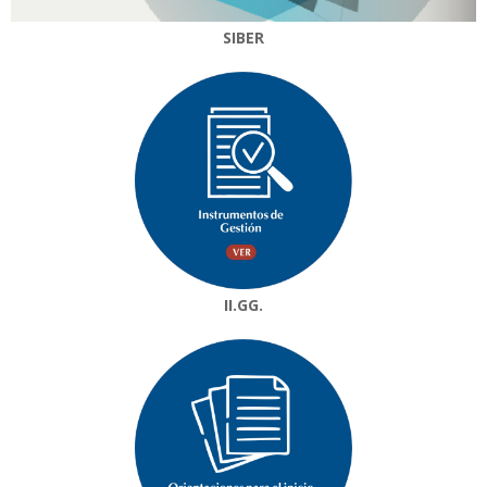
SIBER
II.GG.