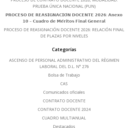
PRUEBA ÚNICA NACIONAL (PUN)
𝗣𝗥𝗢𝗖𝗘𝗦𝗢 𝗗𝗘 𝗥𝗘𝗔𝗦𝗜𝗚𝗡𝗔𝗖𝗜𝗢́𝗡 𝗗𝗢𝗖𝗘𝗡𝗧𝗘 𝟮𝟬𝟮𝟲: 𝗔𝗻𝗲𝘅𝗼
𝟭𝟬 – 𝗖𝘂𝗮𝗱𝗿𝗼 𝗱𝗲 𝗠𝗲́𝗿𝗶𝘁𝗼𝘀 𝗙𝗶𝗻𝗮𝗹 𝗚𝗲𝗻𝗲𝗿𝗮𝗹
PROCESO DE REASIGNACIÓN DOCENTE 2026: RELACIÓN FINAL
DE PLAZAS POR NIVELES
Categorías
ASCENSO DE PERSONAL ADMINISTRATIVO DEL RÈGIMEN
LABORAL DEL D.L. N° 276
Bolsa de Trabajo
CAS
Comunicados oficiales
CONTRATO DOCENTE
CONTRATO DOCENTE 2024
CUADRO MULTIANUAL
Destacados