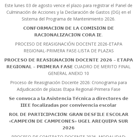
Este lunes 03 de agosto vence el plazo para registrar el Panel de
Culminación de Acciones y la Declaración de Gastos (DG) en el
Sistema del Programa de Mantenimiento 2026.
𝗖𝗢𝗡𝗙𝗢𝗥𝗠𝗔𝗖𝗜𝗢́𝗡 𝗗𝗘 𝗟𝗔 𝗖𝗢𝗠𝗜𝗦𝗜𝗢́𝗡 𝗗𝗘
𝗥𝗔𝗖𝗜𝗢𝗡𝗔𝗟𝗜𝗭𝗔𝗖𝗜𝗢́𝗡 𝗖𝗢𝗥𝗔 𝗜𝗘.
PROCESO DE REASIGNACIÓN DOCENTE 2026-ETAPA
REGIONAL-PRIMERA FASE-LISTA DE PLAZAS
𝗣𝗥𝗢𝗖𝗘𝗦𝗢 𝗗𝗘 𝗥𝗘𝗔𝗦𝗜𝗚𝗡𝗔𝗖𝗜𝗢́𝗡 𝗗𝗢𝗖𝗘𝗡𝗧𝗘 𝟮𝟬𝟮𝟲 – 𝗘𝗧𝗔𝗣𝗔
𝗥𝗘𝗚𝗜𝗢𝗡𝗔𝗟 – 𝗣𝗥𝗜𝗠𝗘𝗥𝗔 𝗙𝗔𝗦𝗘 CUADRO DE MERITO FINAL
GENERAL ANEXO 10
Proceso de Reasignación Docente 2026: Cronograma para
Adjudicación de plazas Etapa Regional-Primera Fase
𝗦𝗲 𝗰𝗼𝗻𝘃𝗼𝗰𝗮 𝗮 𝗹𝗮 𝗔𝘀𝗶𝘀𝘁𝗲𝗻𝗰𝗶𝗮 𝗧𝗲́𝗰𝗻𝗶𝗰𝗮 𝗮 𝗱𝗶𝗿𝗲𝗰𝘁𝗼𝗿𝗲𝘀 𝗱𝗲
𝗜𝗜𝗘𝗘 𝗳𝗼𝗰𝗮𝗹𝗶𝘇𝗮𝗱𝗮𝘀 𝗽𝗼𝗿 𝗰𝗼𝗻𝘃𝗶𝘃𝗲𝗻𝗰𝗶𝗮 𝗲𝘀𝗰𝗼𝗹𝗮𝗿
𝗥𝗢𝗟 𝗗𝗘 𝗣𝗔𝗥𝗧𝗜𝗖𝗜𝗣𝗔𝗖𝗜𝗢́𝗡: 𝗚𝗥𝗔𝗡 𝗗𝗘𝗦𝗙𝗜𝗟𝗘 𝗘𝗦𝗖𝗢𝗟𝗔𝗥
«𝗖𝗔𝗠𝗣𝗘𝗢́𝗡 𝗗𝗘 𝗖𝗔𝗠𝗣𝗘𝗢𝗡𝗘𝗦» 𝗨𝗚𝗘𝗟 𝗔𝗥𝗘𝗤𝗨𝗜𝗣𝗔 𝗦𝗨𝗥
𝟮𝟬𝟮𝟲
PROCESO DE CONTRATO DOCENTE 2026, MODALIDAD: