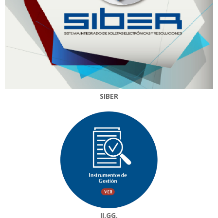
SIBER
II.GG.