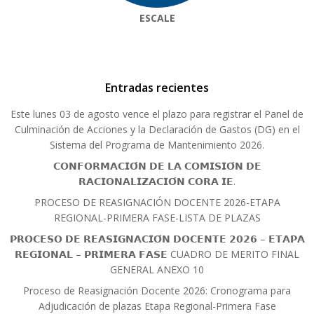
ESCALE
Entradas recientes
Este lunes 03 de agosto vence el plazo para registrar el Panel de
Culminación de Acciones y la Declaración de Gastos (DG) en el
Sistema del Programa de Mantenimiento 2026.
𝗖𝗢𝗡𝗙𝗢𝗥𝗠𝗔𝗖𝗜𝗢́𝗡 𝗗𝗘 𝗟𝗔 𝗖𝗢𝗠𝗜𝗦𝗜𝗢́𝗡 𝗗𝗘
𝗥𝗔𝗖𝗜𝗢𝗡𝗔𝗟𝗜𝗭𝗔𝗖𝗜𝗢́𝗡 𝗖𝗢𝗥𝗔 𝗜𝗘.
PROCESO DE REASIGNACIÓN DOCENTE 2026-ETAPA
REGIONAL-PRIMERA FASE-LISTA DE PLAZAS
𝗣𝗥𝗢𝗖𝗘𝗦𝗢 𝗗𝗘 𝗥𝗘𝗔𝗦𝗜𝗚𝗡𝗔𝗖𝗜𝗢́𝗡 𝗗𝗢𝗖𝗘𝗡𝗧𝗘 𝟮𝟬𝟮𝟲 – 𝗘𝗧𝗔𝗣𝗔
𝗥𝗘𝗚𝗜𝗢𝗡𝗔𝗟 – 𝗣𝗥𝗜𝗠𝗘𝗥𝗔 𝗙𝗔𝗦𝗘 CUADRO DE MERITO FINAL
GENERAL ANEXO 10
Proceso de Reasignación Docente 2026: Cronograma para
Adjudicación de plazas Etapa Regional-Primera Fase