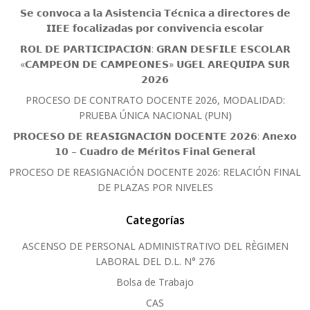
𝗦𝗲 𝗰𝗼𝗻𝘃𝗼𝗰𝗮 𝗮 𝗹𝗮 𝗔𝘀𝗶𝘀𝘁𝗲𝗻𝗰𝗶𝗮 𝗧𝗲́𝗰𝗻𝗶𝗰𝗮 𝗮 𝗱𝗶𝗿𝗲𝗰𝘁𝗼𝗿𝗲𝘀 𝗱𝗲
𝗜𝗜𝗘𝗘 𝗳𝗼𝗰𝗮𝗹𝗶𝘇𝗮𝗱𝗮𝘀 𝗽𝗼𝗿 𝗰𝗼𝗻𝘃𝗶𝘃𝗲𝗻𝗰𝗶𝗮 𝗲𝘀𝗰𝗼𝗹𝗮𝗿
𝗥𝗢𝗟 𝗗𝗘 𝗣𝗔𝗥𝗧𝗜𝗖𝗜𝗣𝗔𝗖𝗜𝗢́𝗡: 𝗚𝗥𝗔𝗡 𝗗𝗘𝗦𝗙𝗜𝗟𝗘 𝗘𝗦𝗖𝗢𝗟𝗔𝗥
«𝗖𝗔𝗠𝗣𝗘𝗢́𝗡 𝗗𝗘 𝗖𝗔𝗠𝗣𝗘𝗢𝗡𝗘𝗦» 𝗨𝗚𝗘𝗟 𝗔𝗥𝗘𝗤𝗨𝗜𝗣𝗔 𝗦𝗨𝗥
𝟮𝟬𝟮𝟲
PROCESO DE CONTRATO DOCENTE 2026, MODALIDAD:
PRUEBA ÚNICA NACIONAL (PUN)
𝗣𝗥𝗢𝗖𝗘𝗦𝗢 𝗗𝗘 𝗥𝗘𝗔𝗦𝗜𝗚𝗡𝗔𝗖𝗜𝗢́𝗡 𝗗𝗢𝗖𝗘𝗡𝗧𝗘 𝟮𝟬𝟮𝟲: 𝗔𝗻𝗲𝘅𝗼
𝟭𝟬 – 𝗖𝘂𝗮𝗱𝗿𝗼 𝗱𝗲 𝗠𝗲́𝗿𝗶𝘁𝗼𝘀 𝗙𝗶𝗻𝗮𝗹 𝗚𝗲𝗻𝗲𝗿𝗮𝗹
PROCESO DE REASIGNACIÓN DOCENTE 2026: RELACIÓN FINAL
DE PLAZAS POR NIVELES
Categorías
ASCENSO DE PERSONAL ADMINISTRATIVO DEL RÈGIMEN
LABORAL DEL D.L. N° 276
Bolsa de Trabajo
CAS