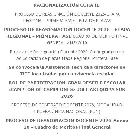
𝗥𝗔𝗖𝗜𝗢𝗡𝗔𝗟𝗜𝗭𝗔𝗖𝗜𝗢́𝗡 𝗖𝗢𝗥𝗔 𝗜𝗘.
PROCESO DE REASIGNACIÓN DOCENTE 2026-ETAPA
REGIONAL-PRIMERA FASE-LISTA DE PLAZAS
𝗣𝗥𝗢𝗖𝗘𝗦𝗢 𝗗𝗘 𝗥𝗘𝗔𝗦𝗜𝗚𝗡𝗔𝗖𝗜𝗢́𝗡 𝗗𝗢𝗖𝗘𝗡𝗧𝗘 𝟮𝟬𝟮𝟲 – 𝗘𝗧𝗔𝗣𝗔
𝗥𝗘𝗚𝗜𝗢𝗡𝗔𝗟 – 𝗣𝗥𝗜𝗠𝗘𝗥𝗔 𝗙𝗔𝗦𝗘 CUADRO DE MERITO FINAL
GENERAL ANEXO 10
Proceso de Reasignación Docente 2026: Cronograma para
Adjudicación de plazas Etapa Regional-Primera Fase
𝗦𝗲 𝗰𝗼𝗻𝘃𝗼𝗰𝗮 𝗮 𝗹𝗮 𝗔𝘀𝗶𝘀𝘁𝗲𝗻𝗰𝗶𝗮 𝗧𝗲́𝗰𝗻𝗶𝗰𝗮 𝗮 𝗱𝗶𝗿𝗲𝗰𝘁𝗼𝗿𝗲𝘀 𝗱𝗲
𝗜𝗜𝗘𝗘 𝗳𝗼𝗰𝗮𝗹𝗶𝘇𝗮𝗱𝗮𝘀 𝗽𝗼𝗿 𝗰𝗼𝗻𝘃𝗶𝘃𝗲𝗻𝗰𝗶𝗮 𝗲𝘀𝗰𝗼𝗹𝗮𝗿
𝗥𝗢𝗟 𝗗𝗘 𝗣𝗔𝗥𝗧𝗜𝗖𝗜𝗣𝗔𝗖𝗜𝗢́𝗡: 𝗚𝗥𝗔𝗡 𝗗𝗘𝗦𝗙𝗜𝗟𝗘 𝗘𝗦𝗖𝗢𝗟𝗔𝗥
«𝗖𝗔𝗠𝗣𝗘𝗢́𝗡 𝗗𝗘 𝗖𝗔𝗠𝗣𝗘𝗢𝗡𝗘𝗦» 𝗨𝗚𝗘𝗟 𝗔𝗥𝗘𝗤𝗨𝗜𝗣𝗔 𝗦𝗨𝗥
𝟮𝟬𝟮𝟲
PROCESO DE CONTRATO DOCENTE 2026, MODALIDAD:
PRUEBA ÚNICA NACIONAL (PUN)
𝗣𝗥𝗢𝗖𝗘𝗦𝗢 𝗗𝗘 𝗥𝗘𝗔𝗦𝗜𝗚𝗡𝗔𝗖𝗜𝗢́𝗡 𝗗𝗢𝗖𝗘𝗡𝗧𝗘 𝟮𝟬𝟮𝟲: 𝗔𝗻𝗲𝘅𝗼
𝟭𝟬 – 𝗖𝘂𝗮𝗱𝗿𝗼 𝗱𝗲 𝗠𝗲́𝗿𝗶𝘁𝗼𝘀 𝗙𝗶𝗻𝗮𝗹 𝗚𝗲𝗻𝗲𝗿𝗮𝗹