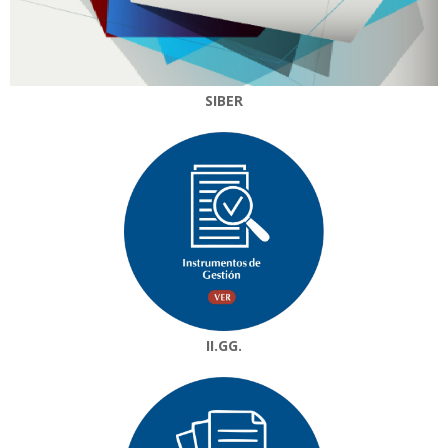
SIBER
II.GG.