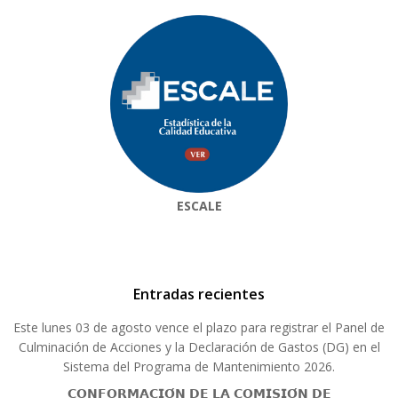
ESCALE
Entradas recientes
Este lunes 03 de agosto vence el plazo para registrar el Panel de
Culminación de Acciones y la Declaración de Gastos (DG) en el
Sistema del Programa de Mantenimiento 2026.
𝗖𝗢𝗡𝗙𝗢𝗥𝗠𝗔𝗖𝗜𝗢́𝗡 𝗗𝗘 𝗟𝗔 𝗖𝗢𝗠𝗜𝗦𝗜𝗢́𝗡 𝗗𝗘