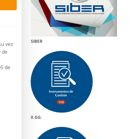
SIBER
su vez
o de
05 de
II.GG.