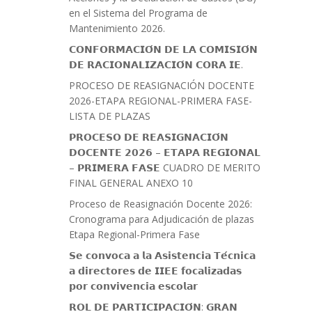
en el Sistema del Programa de
Mantenimiento 2026.
𝗖𝗢𝗡𝗙𝗢𝗥𝗠𝗔𝗖𝗜𝗢́𝗡 𝗗𝗘 𝗟𝗔 𝗖𝗢𝗠𝗜𝗦𝗜𝗢́𝗡
𝗗𝗘 𝗥𝗔𝗖𝗜𝗢𝗡𝗔𝗟𝗜𝗭𝗔𝗖𝗜𝗢́𝗡 𝗖𝗢𝗥𝗔 𝗜𝗘.
PROCESO DE REASIGNACIÓN DOCENTE
2026-ETAPA REGIONAL-PRIMERA FASE-
LISTA DE PLAZAS
𝗣𝗥𝗢𝗖𝗘𝗦𝗢 𝗗𝗘 𝗥𝗘𝗔𝗦𝗜𝗚𝗡𝗔𝗖𝗜𝗢́𝗡
𝗗𝗢𝗖𝗘𝗡𝗧𝗘 𝟮𝟬𝟮𝟲 – 𝗘𝗧𝗔𝗣𝗔 𝗥𝗘𝗚𝗜𝗢𝗡𝗔𝗟
– 𝗣𝗥𝗜𝗠𝗘𝗥𝗔 𝗙𝗔𝗦𝗘 CUADRO DE MERITO
FINAL GENERAL ANEXO 10
Proceso de Reasignación Docente 2026:
Cronograma para Adjudicación de plazas
Etapa Regional-Primera Fase
𝗦𝗲 𝗰𝗼𝗻𝘃𝗼𝗰𝗮 𝗮 𝗹𝗮 𝗔𝘀𝗶𝘀𝘁𝗲𝗻𝗰𝗶𝗮 𝗧𝗲́𝗰𝗻𝗶𝗰𝗮
𝗮 𝗱𝗶𝗿𝗲𝗰𝘁𝗼𝗿𝗲𝘀 𝗱𝗲 𝗜𝗜𝗘𝗘 𝗳𝗼𝗰𝗮𝗹𝗶𝘇𝗮𝗱𝗮𝘀
𝗽𝗼𝗿 𝗰𝗼𝗻𝘃𝗶𝘃𝗲𝗻𝗰𝗶𝗮 𝗲𝘀𝗰𝗼𝗹𝗮𝗿
𝗥𝗢𝗟 𝗗𝗘 𝗣𝗔𝗥𝗧𝗜𝗖𝗜𝗣𝗔𝗖𝗜𝗢́𝗡: 𝗚𝗥𝗔𝗡