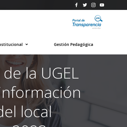
nstitucional
Gestión Pedagógica
o de la UGEL
 información
el local