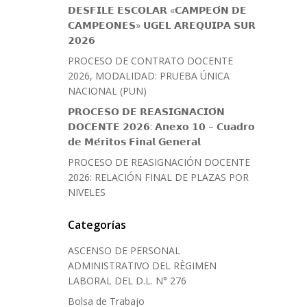
𝗗𝗘𝗦𝗙𝗜𝗟𝗘 𝗘𝗦𝗖𝗢𝗟𝗔𝗥 «𝗖𝗔𝗠𝗣𝗘𝗢́𝗡 𝗗𝗘
𝗖𝗔𝗠𝗣𝗘𝗢𝗡𝗘𝗦» 𝗨𝗚𝗘𝗟 𝗔𝗥𝗘𝗤𝗨𝗜𝗣𝗔 𝗦𝗨𝗥
𝟮𝟬𝟮𝟲
PROCESO DE CONTRATO DOCENTE
2026, MODALIDAD: PRUEBA ÚNICA
NACIONAL (PUN)
𝗣𝗥𝗢𝗖𝗘𝗦𝗢 𝗗𝗘 𝗥𝗘𝗔𝗦𝗜𝗚𝗡𝗔𝗖𝗜𝗢́𝗡
𝗗𝗢𝗖𝗘𝗡𝗧𝗘 𝟮𝟬𝟮𝟲: 𝗔𝗻𝗲𝘅𝗼 𝟭𝟬 – 𝗖𝘂𝗮𝗱𝗿𝗼
𝗱𝗲 𝗠𝗲́𝗿𝗶𝘁𝗼𝘀 𝗙𝗶𝗻𝗮𝗹 𝗚𝗲𝗻𝗲𝗿𝗮𝗹
PROCESO DE REASIGNACIÓN DOCENTE
2026: RELACIÓN FINAL DE PLAZAS POR
NIVELES
Categorías
ASCENSO DE PERSONAL
ADMINISTRATIVO DEL RÈGIMEN
LABORAL DEL D.L. N° 276
Bolsa de Trabajo