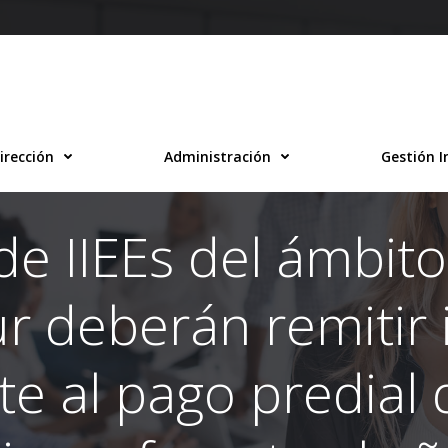
irección
Administración
Gestión I
de IIEEs del ámbit
r deberán remitir
te al pago predial d