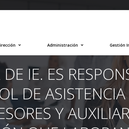
irección
Administración
Gestión I
 DE IE. ES RESPON
L DE ASISTENCIA
SORES Y AUXILIA