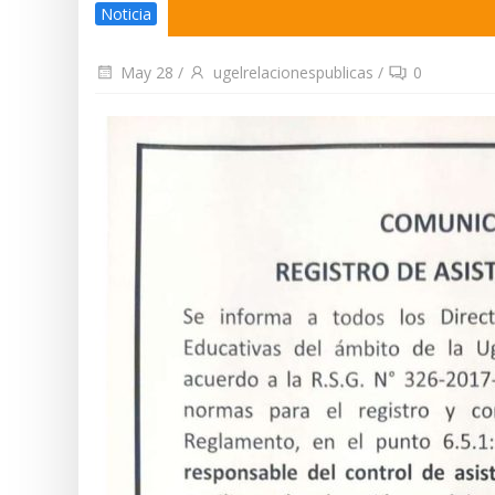
Noticia
May 28
/
ugelrelacionespublicas
/
0