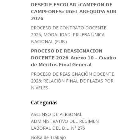
𝗗𝗘𝗦𝗙𝗜𝗟𝗘 𝗘𝗦𝗖𝗢𝗟𝗔𝗥 «𝗖𝗔𝗠𝗣𝗘𝗢́𝗡 𝗗𝗘
𝗖𝗔𝗠𝗣𝗘𝗢𝗡𝗘𝗦» 𝗨𝗚𝗘𝗟 𝗔𝗥𝗘𝗤𝗨𝗜𝗣𝗔 𝗦𝗨𝗥
𝟮𝟬𝟮𝟲
PROCESO DE CONTRATO DOCENTE
2026, MODALIDAD: PRUEBA ÚNICA
NACIONAL (PUN)
𝗣𝗥𝗢𝗖𝗘𝗦𝗢 𝗗𝗘 𝗥𝗘𝗔𝗦𝗜𝗚𝗡𝗔𝗖𝗜𝗢́𝗡
𝗗𝗢𝗖𝗘𝗡𝗧𝗘 𝟮𝟬𝟮𝟲: 𝗔𝗻𝗲𝘅𝗼 𝟭𝟬 – 𝗖𝘂𝗮𝗱𝗿𝗼
𝗱𝗲 𝗠𝗲́𝗿𝗶𝘁𝗼𝘀 𝗙𝗶𝗻𝗮𝗹 𝗚𝗲𝗻𝗲𝗿𝗮𝗹
PROCESO DE REASIGNACIÓN DOCENTE
2026: RELACIÓN FINAL DE PLAZAS POR
NIVELES
Categorías
ASCENSO DE PERSONAL
ADMINISTRATIVO DEL RÈGIMEN
LABORAL DEL D.L. N° 276
Bolsa de Trabajo