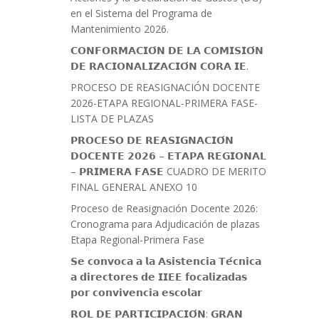
en el Sistema del Programa de
Mantenimiento 2026.
𝗖𝗢𝗡𝗙𝗢𝗥𝗠𝗔𝗖𝗜𝗢́𝗡 𝗗𝗘 𝗟𝗔 𝗖𝗢𝗠𝗜𝗦𝗜𝗢́𝗡
𝗗𝗘 𝗥𝗔𝗖𝗜𝗢𝗡𝗔𝗟𝗜𝗭𝗔𝗖𝗜𝗢́𝗡 𝗖𝗢𝗥𝗔 𝗜𝗘.
PROCESO DE REASIGNACIÓN DOCENTE
2026-ETAPA REGIONAL-PRIMERA FASE-
LISTA DE PLAZAS
𝗣𝗥𝗢𝗖𝗘𝗦𝗢 𝗗𝗘 𝗥𝗘𝗔𝗦𝗜𝗚𝗡𝗔𝗖𝗜𝗢́𝗡
𝗗𝗢𝗖𝗘𝗡𝗧𝗘 𝟮𝟬𝟮𝟲 – 𝗘𝗧𝗔𝗣𝗔 𝗥𝗘𝗚𝗜𝗢𝗡𝗔𝗟
– 𝗣𝗥𝗜𝗠𝗘𝗥𝗔 𝗙𝗔𝗦𝗘 CUADRO DE MERITO
FINAL GENERAL ANEXO 10
Proceso de Reasignación Docente 2026:
Cronograma para Adjudicación de plazas
Etapa Regional-Primera Fase
𝗦𝗲 𝗰𝗼𝗻𝘃𝗼𝗰𝗮 𝗮 𝗹𝗮 𝗔𝘀𝗶𝘀𝘁𝗲𝗻𝗰𝗶𝗮 𝗧𝗲́𝗰𝗻𝗶𝗰𝗮
𝗮 𝗱𝗶𝗿𝗲𝗰𝘁𝗼𝗿𝗲𝘀 𝗱𝗲 𝗜𝗜𝗘𝗘 𝗳𝗼𝗰𝗮𝗹𝗶𝘇𝗮𝗱𝗮𝘀
𝗽𝗼𝗿 𝗰𝗼𝗻𝘃𝗶𝘃𝗲𝗻𝗰𝗶𝗮 𝗲𝘀𝗰𝗼𝗹𝗮𝗿
𝗥𝗢𝗟 𝗗𝗘 𝗣𝗔𝗥𝗧𝗜𝗖𝗜𝗣𝗔𝗖𝗜𝗢́𝗡: 𝗚𝗥𝗔𝗡