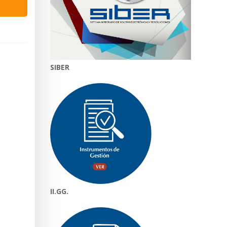
SIBER
II.GG.