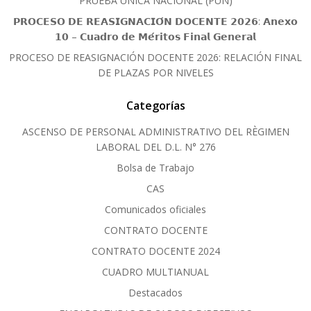
PRUEBA ÚNICA NACIONAL (PUN)
𝗣𝗥𝗢𝗖𝗘𝗦𝗢 𝗗𝗘 𝗥𝗘𝗔𝗦𝗜𝗚𝗡𝗔𝗖𝗜𝗢́𝗡 𝗗𝗢𝗖𝗘𝗡𝗧𝗘 𝟮𝟬𝟮𝟲: 𝗔𝗻𝗲𝘅𝗼
𝟭𝟬 – 𝗖𝘂𝗮𝗱𝗿𝗼 𝗱𝗲 𝗠𝗲́𝗿𝗶𝘁𝗼𝘀 𝗙𝗶𝗻𝗮𝗹 𝗚𝗲𝗻𝗲𝗿𝗮𝗹
PROCESO DE REASIGNACIÓN DOCENTE 2026: RELACIÓN FINAL
DE PLAZAS POR NIVELES
Categorías
ASCENSO DE PERSONAL ADMINISTRATIVO DEL RÈGIMEN
LABORAL DEL D.L. N° 276
Bolsa de Trabajo
CAS
Comunicados oficiales
CONTRATO DOCENTE
CONTRATO DOCENTE 2024
CUADRO MULTIANUAL
Destacados