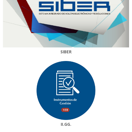
SIBER
II.GG.