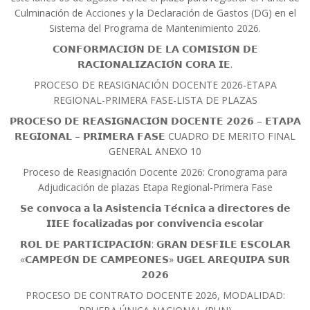
Culminación de Acciones y la Declaración de Gastos (DG) en el
Sistema del Programa de Mantenimiento 2026.
𝗖𝗢𝗡𝗙𝗢𝗥𝗠𝗔𝗖𝗜𝗢́𝗡 𝗗𝗘 𝗟𝗔 𝗖𝗢𝗠𝗜𝗦𝗜𝗢́𝗡 𝗗𝗘
𝗥𝗔𝗖𝗜𝗢𝗡𝗔𝗟𝗜𝗭𝗔𝗖𝗜𝗢́𝗡 𝗖𝗢𝗥𝗔 𝗜𝗘.
PROCESO DE REASIGNACIÓN DOCENTE 2026-ETAPA
REGIONAL-PRIMERA FASE-LISTA DE PLAZAS
𝗣𝗥𝗢𝗖𝗘𝗦𝗢 𝗗𝗘 𝗥𝗘𝗔𝗦𝗜𝗚𝗡𝗔𝗖𝗜𝗢́𝗡 𝗗𝗢𝗖𝗘𝗡𝗧𝗘 𝟮𝟬𝟮𝟲 – 𝗘𝗧𝗔𝗣𝗔
𝗥𝗘𝗚𝗜𝗢𝗡𝗔𝗟 – 𝗣𝗥𝗜𝗠𝗘𝗥𝗔 𝗙𝗔𝗦𝗘 CUADRO DE MERITO FINAL
GENERAL ANEXO 10
Proceso de Reasignación Docente 2026: Cronograma para
Adjudicación de plazas Etapa Regional-Primera Fase
𝗦𝗲 𝗰𝗼𝗻𝘃𝗼𝗰𝗮 𝗮 𝗹𝗮 𝗔𝘀𝗶𝘀𝘁𝗲𝗻𝗰𝗶𝗮 𝗧𝗲́𝗰𝗻𝗶𝗰𝗮 𝗮 𝗱𝗶𝗿𝗲𝗰𝘁𝗼𝗿𝗲𝘀 𝗱𝗲
𝗜𝗜𝗘𝗘 𝗳𝗼𝗰𝗮𝗹𝗶𝘇𝗮𝗱𝗮𝘀 𝗽𝗼𝗿 𝗰𝗼𝗻𝘃𝗶𝘃𝗲𝗻𝗰𝗶𝗮 𝗲𝘀𝗰𝗼𝗹𝗮𝗿
𝗥𝗢𝗟 𝗗𝗘 𝗣𝗔𝗥𝗧𝗜𝗖𝗜𝗣𝗔𝗖𝗜𝗢́𝗡: 𝗚𝗥𝗔𝗡 𝗗𝗘𝗦𝗙𝗜𝗟𝗘 𝗘𝗦𝗖𝗢𝗟𝗔𝗥
«𝗖𝗔𝗠𝗣𝗘𝗢́𝗡 𝗗𝗘 𝗖𝗔𝗠𝗣𝗘𝗢𝗡𝗘𝗦» 𝗨𝗚𝗘𝗟 𝗔𝗥𝗘𝗤𝗨𝗜𝗣𝗔 𝗦𝗨𝗥
𝟮𝟬𝟮𝟲
PROCESO DE CONTRATO DOCENTE 2026, MODALIDAD: