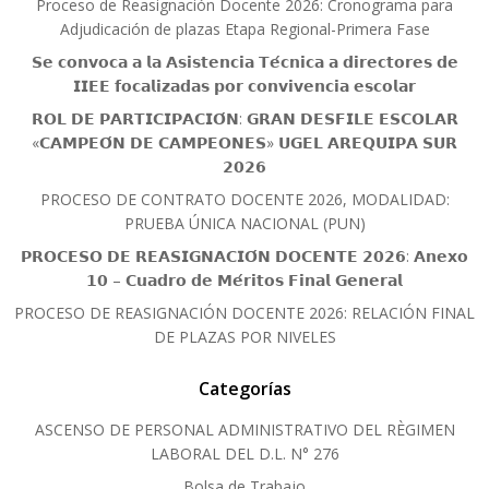
Proceso de Reasignación Docente 2026: Cronograma para
Adjudicación de plazas Etapa Regional-Primera Fase
𝗦𝗲 𝗰𝗼𝗻𝘃𝗼𝗰𝗮 𝗮 𝗹𝗮 𝗔𝘀𝗶𝘀𝘁𝗲𝗻𝗰𝗶𝗮 𝗧𝗲́𝗰𝗻𝗶𝗰𝗮 𝗮 𝗱𝗶𝗿𝗲𝗰𝘁𝗼𝗿𝗲𝘀 𝗱𝗲
𝗜𝗜𝗘𝗘 𝗳𝗼𝗰𝗮𝗹𝗶𝘇𝗮𝗱𝗮𝘀 𝗽𝗼𝗿 𝗰𝗼𝗻𝘃𝗶𝘃𝗲𝗻𝗰𝗶𝗮 𝗲𝘀𝗰𝗼𝗹𝗮𝗿
𝗥𝗢𝗟 𝗗𝗘 𝗣𝗔𝗥𝗧𝗜𝗖𝗜𝗣𝗔𝗖𝗜𝗢́𝗡: 𝗚𝗥𝗔𝗡 𝗗𝗘𝗦𝗙𝗜𝗟𝗘 𝗘𝗦𝗖𝗢𝗟𝗔𝗥
«𝗖𝗔𝗠𝗣𝗘𝗢́𝗡 𝗗𝗘 𝗖𝗔𝗠𝗣𝗘𝗢𝗡𝗘𝗦» 𝗨𝗚𝗘𝗟 𝗔𝗥𝗘𝗤𝗨𝗜𝗣𝗔 𝗦𝗨𝗥
𝟮𝟬𝟮𝟲
PROCESO DE CONTRATO DOCENTE 2026, MODALIDAD:
PRUEBA ÚNICA NACIONAL (PUN)
𝗣𝗥𝗢𝗖𝗘𝗦𝗢 𝗗𝗘 𝗥𝗘𝗔𝗦𝗜𝗚𝗡𝗔𝗖𝗜𝗢́𝗡 𝗗𝗢𝗖𝗘𝗡𝗧𝗘 𝟮𝟬𝟮𝟲: 𝗔𝗻𝗲𝘅𝗼
𝟭𝟬 – 𝗖𝘂𝗮𝗱𝗿𝗼 𝗱𝗲 𝗠𝗲́𝗿𝗶𝘁𝗼𝘀 𝗙𝗶𝗻𝗮𝗹 𝗚𝗲𝗻𝗲𝗿𝗮𝗹
PROCESO DE REASIGNACIÓN DOCENTE 2026: RELACIÓN FINAL
DE PLAZAS POR NIVELES
Categorías
ASCENSO DE PERSONAL ADMINISTRATIVO DEL RÈGIMEN
LABORAL DEL D.L. N° 276
Bolsa de Trabajo