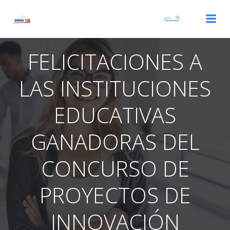
Saltar
al
contenido
FELICITACIONES A
LAS INSTITUCIONES
EDUCATIVAS
GANADORAS DEL
CONCURSO DE
PROYECTOS DE
INNOVACIÓN