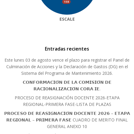
ESCALE
Entradas recientes
Este lunes 03 de agosto vence el plazo para registrar el Panel de
Culminación de Acciones y la Declaración de Gastos (DG) en el
Sistema del Programa de Mantenimiento 2026.
𝗖𝗢𝗡𝗙𝗢𝗥𝗠𝗔𝗖𝗜𝗢́𝗡 𝗗𝗘 𝗟𝗔 𝗖𝗢𝗠𝗜𝗦𝗜𝗢́𝗡 𝗗𝗘
𝗥𝗔𝗖𝗜𝗢𝗡𝗔𝗟𝗜𝗭𝗔𝗖𝗜𝗢́𝗡 𝗖𝗢𝗥𝗔 𝗜𝗘.
PROCESO DE REASIGNACIÓN DOCENTE 2026-ETAPA
REGIONAL-PRIMERA FASE-LISTA DE PLAZAS
𝗣𝗥𝗢𝗖𝗘𝗦𝗢 𝗗𝗘 𝗥𝗘𝗔𝗦𝗜𝗚𝗡𝗔𝗖𝗜𝗢́𝗡 𝗗𝗢𝗖𝗘𝗡𝗧𝗘 𝟮𝟬𝟮𝟲 – 𝗘𝗧𝗔𝗣𝗔
𝗥𝗘𝗚𝗜𝗢𝗡𝗔𝗟 – 𝗣𝗥𝗜𝗠𝗘𝗥𝗔 𝗙𝗔𝗦𝗘 CUADRO DE MERITO FINAL
GENERAL ANEXO 10