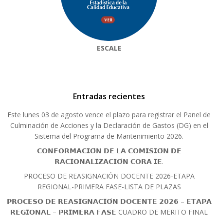
ESCALE
Entradas recientes
Este lunes 03 de agosto vence el plazo para registrar el Panel de
Culminación de Acciones y la Declaración de Gastos (DG) en el
Sistema del Programa de Mantenimiento 2026.
𝗖𝗢𝗡𝗙𝗢𝗥𝗠𝗔𝗖𝗜𝗢́𝗡 𝗗𝗘 𝗟𝗔 𝗖𝗢𝗠𝗜𝗦𝗜𝗢́𝗡 𝗗𝗘
𝗥𝗔𝗖𝗜𝗢𝗡𝗔𝗟𝗜𝗭𝗔𝗖𝗜𝗢́𝗡 𝗖𝗢𝗥𝗔 𝗜𝗘.
PROCESO DE REASIGNACIÓN DOCENTE 2026-ETAPA
REGIONAL-PRIMERA FASE-LISTA DE PLAZAS
𝗣𝗥𝗢𝗖𝗘𝗦𝗢 𝗗𝗘 𝗥𝗘𝗔𝗦𝗜𝗚𝗡𝗔𝗖𝗜𝗢́𝗡 𝗗𝗢𝗖𝗘𝗡𝗧𝗘 𝟮𝟬𝟮𝟲 – 𝗘𝗧𝗔𝗣𝗔
𝗥𝗘𝗚𝗜𝗢𝗡𝗔𝗟 – 𝗣𝗥𝗜𝗠𝗘𝗥𝗔 𝗙𝗔𝗦𝗘 CUADRO DE MERITO FINAL