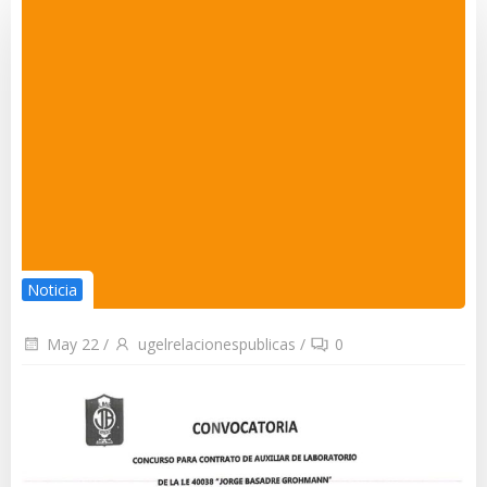
Noticia
May 22
/
ugelrelacionespublicas
/
0