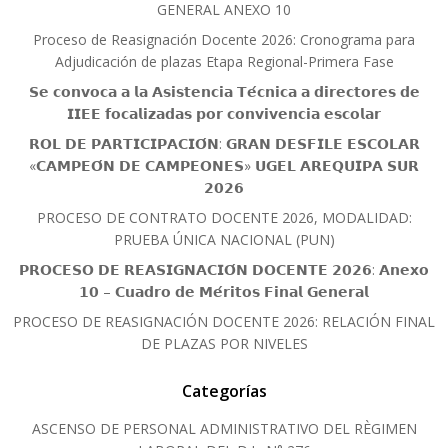
GENERAL ANEXO 10
Proceso de Reasignación Docente 2026: Cronograma para
Adjudicación de plazas Etapa Regional-Primera Fase
𝗦𝗲 𝗰𝗼𝗻𝘃𝗼𝗰𝗮 𝗮 𝗹𝗮 𝗔𝘀𝗶𝘀𝘁𝗲𝗻𝗰𝗶𝗮 𝗧𝗲́𝗰𝗻𝗶𝗰𝗮 𝗮 𝗱𝗶𝗿𝗲𝗰𝘁𝗼𝗿𝗲𝘀 𝗱𝗲
𝗜𝗜𝗘𝗘 𝗳𝗼𝗰𝗮𝗹𝗶𝘇𝗮𝗱𝗮𝘀 𝗽𝗼𝗿 𝗰𝗼𝗻𝘃𝗶𝘃𝗲𝗻𝗰𝗶𝗮 𝗲𝘀𝗰𝗼𝗹𝗮𝗿
𝗥𝗢𝗟 𝗗𝗘 𝗣𝗔𝗥𝗧𝗜𝗖𝗜𝗣𝗔𝗖𝗜𝗢́𝗡: 𝗚𝗥𝗔𝗡 𝗗𝗘𝗦𝗙𝗜𝗟𝗘 𝗘𝗦𝗖𝗢𝗟𝗔𝗥
«𝗖𝗔𝗠𝗣𝗘𝗢́𝗡 𝗗𝗘 𝗖𝗔𝗠𝗣𝗘𝗢𝗡𝗘𝗦» 𝗨𝗚𝗘𝗟 𝗔𝗥𝗘𝗤𝗨𝗜𝗣𝗔 𝗦𝗨𝗥
𝟮𝟬𝟮𝟲
PROCESO DE CONTRATO DOCENTE 2026, MODALIDAD:
PRUEBA ÚNICA NACIONAL (PUN)
𝗣𝗥𝗢𝗖𝗘𝗦𝗢 𝗗𝗘 𝗥𝗘𝗔𝗦𝗜𝗚𝗡𝗔𝗖𝗜𝗢́𝗡 𝗗𝗢𝗖𝗘𝗡𝗧𝗘 𝟮𝟬𝟮𝟲: 𝗔𝗻𝗲𝘅𝗼
𝟭𝟬 – 𝗖𝘂𝗮𝗱𝗿𝗼 𝗱𝗲 𝗠𝗲́𝗿𝗶𝘁𝗼𝘀 𝗙𝗶𝗻𝗮𝗹 𝗚𝗲𝗻𝗲𝗿𝗮𝗹
PROCESO DE REASIGNACIÓN DOCENTE 2026: RELACIÓN FINAL
DE PLAZAS POR NIVELES
Categorías
ASCENSO DE PERSONAL ADMINISTRATIVO DEL RÈGIMEN