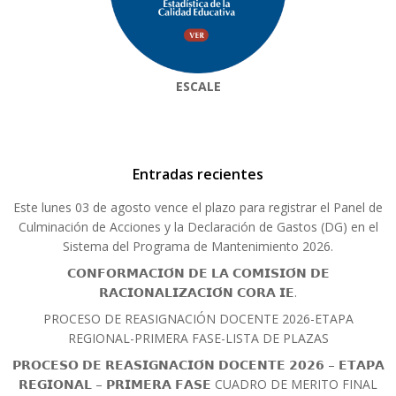
ESCALE
Entradas recientes
Este lunes 03 de agosto vence el plazo para registrar el Panel de
Culminación de Acciones y la Declaración de Gastos (DG) en el
Sistema del Programa de Mantenimiento 2026.
𝗖𝗢𝗡𝗙𝗢𝗥𝗠𝗔𝗖𝗜𝗢́𝗡 𝗗𝗘 𝗟𝗔 𝗖𝗢𝗠𝗜𝗦𝗜𝗢́𝗡 𝗗𝗘
𝗥𝗔𝗖𝗜𝗢𝗡𝗔𝗟𝗜𝗭𝗔𝗖𝗜𝗢́𝗡 𝗖𝗢𝗥𝗔 𝗜𝗘.
PROCESO DE REASIGNACIÓN DOCENTE 2026-ETAPA
REGIONAL-PRIMERA FASE-LISTA DE PLAZAS
𝗣𝗥𝗢𝗖𝗘𝗦𝗢 𝗗𝗘 𝗥𝗘𝗔𝗦𝗜𝗚𝗡𝗔𝗖𝗜𝗢́𝗡 𝗗𝗢𝗖𝗘𝗡𝗧𝗘 𝟮𝟬𝟮𝟲 – 𝗘𝗧𝗔𝗣𝗔
𝗥𝗘𝗚𝗜𝗢𝗡𝗔𝗟 – 𝗣𝗥𝗜𝗠𝗘𝗥𝗔 𝗙𝗔𝗦𝗘 CUADRO DE MERITO FINAL