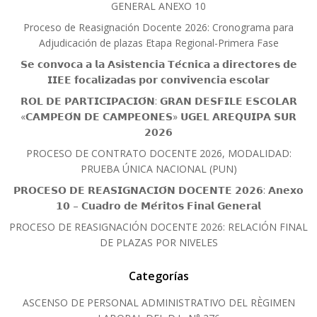
GENERAL ANEXO 10
Proceso de Reasignación Docente 2026: Cronograma para
Adjudicación de plazas Etapa Regional-Primera Fase
𝗦𝗲 𝗰𝗼𝗻𝘃𝗼𝗰𝗮 𝗮 𝗹𝗮 𝗔𝘀𝗶𝘀𝘁𝗲𝗻𝗰𝗶𝗮 𝗧𝗲́𝗰𝗻𝗶𝗰𝗮 𝗮 𝗱𝗶𝗿𝗲𝗰𝘁𝗼𝗿𝗲𝘀 𝗱𝗲
𝗜𝗜𝗘𝗘 𝗳𝗼𝗰𝗮𝗹𝗶𝘇𝗮𝗱𝗮𝘀 𝗽𝗼𝗿 𝗰𝗼𝗻𝘃𝗶𝘃𝗲𝗻𝗰𝗶𝗮 𝗲𝘀𝗰𝗼𝗹𝗮𝗿
𝗥𝗢𝗟 𝗗𝗘 𝗣𝗔𝗥𝗧𝗜𝗖𝗜𝗣𝗔𝗖𝗜𝗢́𝗡: 𝗚𝗥𝗔𝗡 𝗗𝗘𝗦𝗙𝗜𝗟𝗘 𝗘𝗦𝗖𝗢𝗟𝗔𝗥
«𝗖𝗔𝗠𝗣𝗘𝗢́𝗡 𝗗𝗘 𝗖𝗔𝗠𝗣𝗘𝗢𝗡𝗘𝗦» 𝗨𝗚𝗘𝗟 𝗔𝗥𝗘𝗤𝗨𝗜𝗣𝗔 𝗦𝗨𝗥
𝟮𝟬𝟮𝟲
PROCESO DE CONTRATO DOCENTE 2026, MODALIDAD:
PRUEBA ÚNICA NACIONAL (PUN)
𝗣𝗥𝗢𝗖𝗘𝗦𝗢 𝗗𝗘 𝗥𝗘𝗔𝗦𝗜𝗚𝗡𝗔𝗖𝗜𝗢́𝗡 𝗗𝗢𝗖𝗘𝗡𝗧𝗘 𝟮𝟬𝟮𝟲: 𝗔𝗻𝗲𝘅𝗼
𝟭𝟬 – 𝗖𝘂𝗮𝗱𝗿𝗼 𝗱𝗲 𝗠𝗲́𝗿𝗶𝘁𝗼𝘀 𝗙𝗶𝗻𝗮𝗹 𝗚𝗲𝗻𝗲𝗿𝗮𝗹
PROCESO DE REASIGNACIÓN DOCENTE 2026: RELACIÓN FINAL
DE PLAZAS POR NIVELES
Categorías
ASCENSO DE PERSONAL ADMINISTRATIVO DEL RÈGIMEN