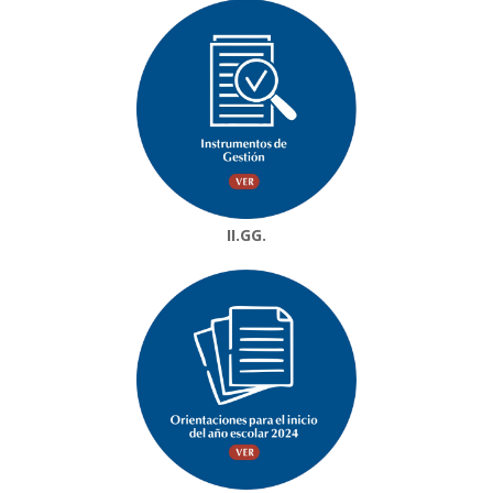
II.GG.