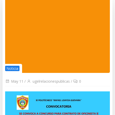
Noticia
May 11
/
ugelrelacionespublicas
/
0