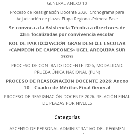
GENERAL ANEXO 10
Proceso de Reasignación Docente 2026: Cronograma para
Adjudicación de plazas Etapa Regional-Primera Fase
𝗦𝗲 𝗰𝗼𝗻𝘃𝗼𝗰𝗮 𝗮 𝗹𝗮 𝗔𝘀𝗶𝘀𝘁𝗲𝗻𝗰𝗶𝗮 𝗧𝗲́𝗰𝗻𝗶𝗰𝗮 𝗮 𝗱𝗶𝗿𝗲𝗰𝘁𝗼𝗿𝗲𝘀 𝗱𝗲
𝗜𝗜𝗘𝗘 𝗳𝗼𝗰𝗮𝗹𝗶𝘇𝗮𝗱𝗮𝘀 𝗽𝗼𝗿 𝗰𝗼𝗻𝘃𝗶𝘃𝗲𝗻𝗰𝗶𝗮 𝗲𝘀𝗰𝗼𝗹𝗮𝗿
𝗥𝗢𝗟 𝗗𝗘 𝗣𝗔𝗥𝗧𝗜𝗖𝗜𝗣𝗔𝗖𝗜𝗢́𝗡: 𝗚𝗥𝗔𝗡 𝗗𝗘𝗦𝗙𝗜𝗟𝗘 𝗘𝗦𝗖𝗢𝗟𝗔𝗥
«𝗖𝗔𝗠𝗣𝗘𝗢́𝗡 𝗗𝗘 𝗖𝗔𝗠𝗣𝗘𝗢𝗡𝗘𝗦» 𝗨𝗚𝗘𝗟 𝗔𝗥𝗘𝗤𝗨𝗜𝗣𝗔 𝗦𝗨𝗥
𝟮𝟬𝟮𝟲
PROCESO DE CONTRATO DOCENTE 2026, MODALIDAD:
PRUEBA ÚNICA NACIONAL (PUN)
𝗣𝗥𝗢𝗖𝗘𝗦𝗢 𝗗𝗘 𝗥𝗘𝗔𝗦𝗜𝗚𝗡𝗔𝗖𝗜𝗢́𝗡 𝗗𝗢𝗖𝗘𝗡𝗧𝗘 𝟮𝟬𝟮𝟲: 𝗔𝗻𝗲𝘅𝗼
𝟭𝟬 – 𝗖𝘂𝗮𝗱𝗿𝗼 𝗱𝗲 𝗠𝗲́𝗿𝗶𝘁𝗼𝘀 𝗙𝗶𝗻𝗮𝗹 𝗚𝗲𝗻𝗲𝗿𝗮𝗹
PROCESO DE REASIGNACIÓN DOCENTE 2026: RELACIÓN FINAL
DE PLAZAS POR NIVELES
Categorías
ASCENSO DE PERSONAL ADMINISTRATIVO DEL RÈGIMEN