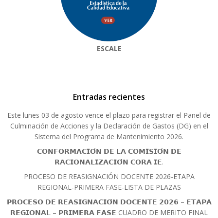
ESCALE
Entradas recientes
Este lunes 03 de agosto vence el plazo para registrar el Panel de
Culminación de Acciones y la Declaración de Gastos (DG) en el
Sistema del Programa de Mantenimiento 2026.
𝗖𝗢𝗡𝗙𝗢𝗥𝗠𝗔𝗖𝗜𝗢́𝗡 𝗗𝗘 𝗟𝗔 𝗖𝗢𝗠𝗜𝗦𝗜𝗢́𝗡 𝗗𝗘
𝗥𝗔𝗖𝗜𝗢𝗡𝗔𝗟𝗜𝗭𝗔𝗖𝗜𝗢́𝗡 𝗖𝗢𝗥𝗔 𝗜𝗘.
PROCESO DE REASIGNACIÓN DOCENTE 2026-ETAPA
REGIONAL-PRIMERA FASE-LISTA DE PLAZAS
𝗣𝗥𝗢𝗖𝗘𝗦𝗢 𝗗𝗘 𝗥𝗘𝗔𝗦𝗜𝗚𝗡𝗔𝗖𝗜𝗢́𝗡 𝗗𝗢𝗖𝗘𝗡𝗧𝗘 𝟮𝟬𝟮𝟲 – 𝗘𝗧𝗔𝗣𝗔
𝗥𝗘𝗚𝗜𝗢𝗡𝗔𝗟 – 𝗣𝗥𝗜𝗠𝗘𝗥𝗔 𝗙𝗔𝗦𝗘 CUADRO DE MERITO FINAL