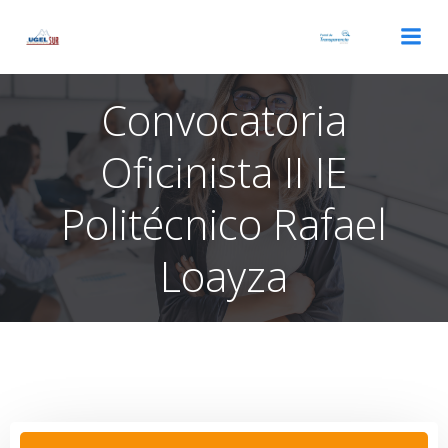
Saltar
al
contenido
Convocatoria
Oficinista II IE
Politécnico Rafael
Loayza