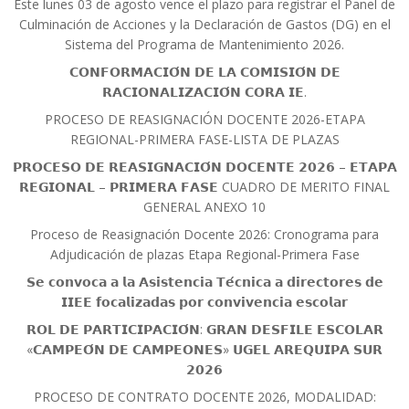
Este lunes 03 de agosto vence el plazo para registrar el Panel de
Culminación de Acciones y la Declaración de Gastos (DG) en el
Sistema del Programa de Mantenimiento 2026.
𝗖𝗢𝗡𝗙𝗢𝗥𝗠𝗔𝗖𝗜𝗢́𝗡 𝗗𝗘 𝗟𝗔 𝗖𝗢𝗠𝗜𝗦𝗜𝗢́𝗡 𝗗𝗘
𝗥𝗔𝗖𝗜𝗢𝗡𝗔𝗟𝗜𝗭𝗔𝗖𝗜𝗢́𝗡 𝗖𝗢𝗥𝗔 𝗜𝗘.
PROCESO DE REASIGNACIÓN DOCENTE 2026-ETAPA
REGIONAL-PRIMERA FASE-LISTA DE PLAZAS
𝗣𝗥𝗢𝗖𝗘𝗦𝗢 𝗗𝗘 𝗥𝗘𝗔𝗦𝗜𝗚𝗡𝗔𝗖𝗜𝗢́𝗡 𝗗𝗢𝗖𝗘𝗡𝗧𝗘 𝟮𝟬𝟮𝟲 – 𝗘𝗧𝗔𝗣𝗔
𝗥𝗘𝗚𝗜𝗢𝗡𝗔𝗟 – 𝗣𝗥𝗜𝗠𝗘𝗥𝗔 𝗙𝗔𝗦𝗘 CUADRO DE MERITO FINAL
GENERAL ANEXO 10
Proceso de Reasignación Docente 2026: Cronograma para
Adjudicación de plazas Etapa Regional-Primera Fase
𝗦𝗲 𝗰𝗼𝗻𝘃𝗼𝗰𝗮 𝗮 𝗹𝗮 𝗔𝘀𝗶𝘀𝘁𝗲𝗻𝗰𝗶𝗮 𝗧𝗲́𝗰𝗻𝗶𝗰𝗮 𝗮 𝗱𝗶𝗿𝗲𝗰𝘁𝗼𝗿𝗲𝘀 𝗱𝗲
𝗜𝗜𝗘𝗘 𝗳𝗼𝗰𝗮𝗹𝗶𝘇𝗮𝗱𝗮𝘀 𝗽𝗼𝗿 𝗰𝗼𝗻𝘃𝗶𝘃𝗲𝗻𝗰𝗶𝗮 𝗲𝘀𝗰𝗼𝗹𝗮𝗿
𝗥𝗢𝗟 𝗗𝗘 𝗣𝗔𝗥𝗧𝗜𝗖𝗜𝗣𝗔𝗖𝗜𝗢́𝗡: 𝗚𝗥𝗔𝗡 𝗗𝗘𝗦𝗙𝗜𝗟𝗘 𝗘𝗦𝗖𝗢𝗟𝗔𝗥
«𝗖𝗔𝗠𝗣𝗘𝗢́𝗡 𝗗𝗘 𝗖𝗔𝗠𝗣𝗘𝗢𝗡𝗘𝗦» 𝗨𝗚𝗘𝗟 𝗔𝗥𝗘𝗤𝗨𝗜𝗣𝗔 𝗦𝗨𝗥
𝟮𝟬𝟮𝟲
PROCESO DE CONTRATO DOCENTE 2026, MODALIDAD: