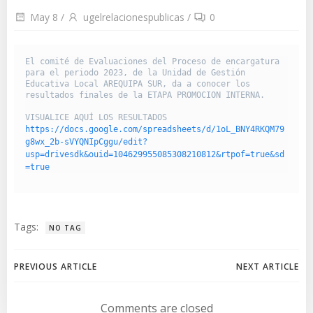
May 8
/
ugelrelacionespublicas
/
0
El comité de Evaluaciones del Proceso de encargatura 
para el periodo 2023, de la Unidad de Gestión 
Educativa Local AREQUIPA SUR, da a conocer los 
resultados finales de la ETAPA PROMOCION INTERNA.

VISUALICE AQUÍ LOS RESULTADOS 
https://docs.google.com/spreadsheets/d/1oL_BNY4RKQM79
g8wx_2b-sVYQNIpCggu/edit?
usp=drivesdk&ouid=104629955085308210812&rtpof=true&sd
=true
Tags:
NO TAG
Navegación
Navegación
PREVIOUS ARTICLE
NEXT ARTICLE
de
de
Comments are closed