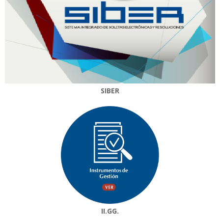
SIBER
II.GG.