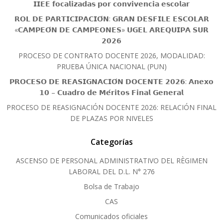
𝗜𝗜𝗘𝗘 𝗳𝗼𝗰𝗮𝗹𝗶𝘇𝗮𝗱𝗮𝘀 𝗽𝗼𝗿 𝗰𝗼𝗻𝘃𝗶𝘃𝗲𝗻𝗰𝗶𝗮 𝗲𝘀𝗰𝗼𝗹𝗮𝗿
𝗥𝗢𝗟 𝗗𝗘 𝗣𝗔𝗥𝗧𝗜𝗖𝗜𝗣𝗔𝗖𝗜𝗢́𝗡: 𝗚𝗥𝗔𝗡 𝗗𝗘𝗦𝗙𝗜𝗟𝗘 𝗘𝗦𝗖𝗢𝗟𝗔𝗥
«𝗖𝗔𝗠𝗣𝗘𝗢́𝗡 𝗗𝗘 𝗖𝗔𝗠𝗣𝗘𝗢𝗡𝗘𝗦» 𝗨𝗚𝗘𝗟 𝗔𝗥𝗘𝗤𝗨𝗜𝗣𝗔 𝗦𝗨𝗥
𝟮𝟬𝟮𝟲
PROCESO DE CONTRATO DOCENTE 2026, MODALIDAD:
PRUEBA ÚNICA NACIONAL (PUN)
𝗣𝗥𝗢𝗖𝗘𝗦𝗢 𝗗𝗘 𝗥𝗘𝗔𝗦𝗜𝗚𝗡𝗔𝗖𝗜𝗢́𝗡 𝗗𝗢𝗖𝗘𝗡𝗧𝗘 𝟮𝟬𝟮𝟲: 𝗔𝗻𝗲𝘅𝗼
𝟭𝟬 – 𝗖𝘂𝗮𝗱𝗿𝗼 𝗱𝗲 𝗠𝗲́𝗿𝗶𝘁𝗼𝘀 𝗙𝗶𝗻𝗮𝗹 𝗚𝗲𝗻𝗲𝗿𝗮𝗹
PROCESO DE REASIGNACIÓN DOCENTE 2026: RELACIÓN FINAL
DE PLAZAS POR NIVELES
Categorías
ASCENSO DE PERSONAL ADMINISTRATIVO DEL RÈGIMEN
LABORAL DEL D.L. N° 276
Bolsa de Trabajo
CAS
Comunicados oficiales