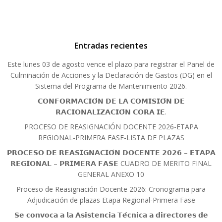
Entradas recientes
Este lunes 03 de agosto vence el plazo para registrar el Panel de
Culminación de Acciones y la Declaración de Gastos (DG) en el
Sistema del Programa de Mantenimiento 2026.
𝗖𝗢𝗡𝗙𝗢𝗥𝗠𝗔𝗖𝗜𝗢́𝗡 𝗗𝗘 𝗟𝗔 𝗖𝗢𝗠𝗜𝗦𝗜𝗢́𝗡 𝗗𝗘
𝗥𝗔𝗖𝗜𝗢𝗡𝗔𝗟𝗜𝗭𝗔𝗖𝗜𝗢́𝗡 𝗖𝗢𝗥𝗔 𝗜𝗘.
PROCESO DE REASIGNACIÓN DOCENTE 2026-ETAPA
REGIONAL-PRIMERA FASE-LISTA DE PLAZAS
𝗣𝗥𝗢𝗖𝗘𝗦𝗢 𝗗𝗘 𝗥𝗘𝗔𝗦𝗜𝗚𝗡𝗔𝗖𝗜𝗢́𝗡 𝗗𝗢𝗖𝗘𝗡𝗧𝗘 𝟮𝟬𝟮𝟲 – 𝗘𝗧𝗔𝗣𝗔
𝗥𝗘𝗚𝗜𝗢𝗡𝗔𝗟 – 𝗣𝗥𝗜𝗠𝗘𝗥𝗔 𝗙𝗔𝗦𝗘 CUADRO DE MERITO FINAL
GENERAL ANEXO 10
Proceso de Reasignación Docente 2026: Cronograma para
Adjudicación de plazas Etapa Regional-Primera Fase
𝗦𝗲 𝗰𝗼𝗻𝘃𝗼𝗰𝗮 𝗮 𝗹𝗮 𝗔𝘀𝗶𝘀𝘁𝗲𝗻𝗰𝗶𝗮 𝗧𝗲́𝗰𝗻𝗶𝗰𝗮 𝗮 𝗱𝗶𝗿𝗲𝗰𝘁𝗼𝗿𝗲𝘀 𝗱𝗲