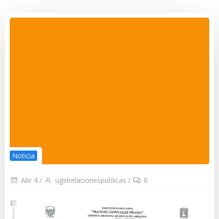
Noticia
Abr 4
/
ugelrelacionespublicas
/
0