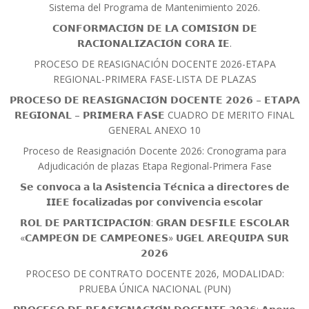
Sistema del Programa de Mantenimiento 2026.
𝗖𝗢𝗡𝗙𝗢𝗥𝗠𝗔𝗖𝗜𝗢́𝗡 𝗗𝗘 𝗟𝗔 𝗖𝗢𝗠𝗜𝗦𝗜𝗢́𝗡 𝗗𝗘
𝗥𝗔𝗖𝗜𝗢𝗡𝗔𝗟𝗜𝗭𝗔𝗖𝗜𝗢́𝗡 𝗖𝗢𝗥𝗔 𝗜𝗘.
PROCESO DE REASIGNACIÓN DOCENTE 2026-ETAPA
REGIONAL-PRIMERA FASE-LISTA DE PLAZAS
𝗣𝗥𝗢𝗖𝗘𝗦𝗢 𝗗𝗘 𝗥𝗘𝗔𝗦𝗜𝗚𝗡𝗔𝗖𝗜𝗢́𝗡 𝗗𝗢𝗖𝗘𝗡𝗧𝗘 𝟮𝟬𝟮𝟲 – 𝗘𝗧𝗔𝗣𝗔
𝗥𝗘𝗚𝗜𝗢𝗡𝗔𝗟 – 𝗣𝗥𝗜𝗠𝗘𝗥𝗔 𝗙𝗔𝗦𝗘 CUADRO DE MERITO FINAL
GENERAL ANEXO 10
Proceso de Reasignación Docente 2026: Cronograma para
Adjudicación de plazas Etapa Regional-Primera Fase
𝗦𝗲 𝗰𝗼𝗻𝘃𝗼𝗰𝗮 𝗮 𝗹𝗮 𝗔𝘀𝗶𝘀𝘁𝗲𝗻𝗰𝗶𝗮 𝗧𝗲́𝗰𝗻𝗶𝗰𝗮 𝗮 𝗱𝗶𝗿𝗲𝗰𝘁𝗼𝗿𝗲𝘀 𝗱𝗲
𝗜𝗜𝗘𝗘 𝗳𝗼𝗰𝗮𝗹𝗶𝘇𝗮𝗱𝗮𝘀 𝗽𝗼𝗿 𝗰𝗼𝗻𝘃𝗶𝘃𝗲𝗻𝗰𝗶𝗮 𝗲𝘀𝗰𝗼𝗹𝗮𝗿
𝗥𝗢𝗟 𝗗𝗘 𝗣𝗔𝗥𝗧𝗜𝗖𝗜𝗣𝗔𝗖𝗜𝗢́𝗡: 𝗚𝗥𝗔𝗡 𝗗𝗘𝗦𝗙𝗜𝗟𝗘 𝗘𝗦𝗖𝗢𝗟𝗔𝗥
«𝗖𝗔𝗠𝗣𝗘𝗢́𝗡 𝗗𝗘 𝗖𝗔𝗠𝗣𝗘𝗢𝗡𝗘𝗦» 𝗨𝗚𝗘𝗟 𝗔𝗥𝗘𝗤𝗨𝗜𝗣𝗔 𝗦𝗨𝗥
𝟮𝟬𝟮𝟲
PROCESO DE CONTRATO DOCENTE 2026, MODALIDAD:
PRUEBA ÚNICA NACIONAL (PUN)