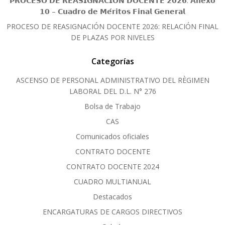
𝗣𝗥𝗢𝗖𝗘𝗦𝗢 𝗗𝗘 𝗥𝗘𝗔𝗦𝗜𝗚𝗡𝗔𝗖𝗜𝗢́𝗡 𝗗𝗢𝗖𝗘𝗡𝗧𝗘 𝟮𝟬𝟮𝟲: 𝗔𝗻𝗲𝘅𝗼
𝟭𝟬 – 𝗖𝘂𝗮𝗱𝗿𝗼 𝗱𝗲 𝗠𝗲́𝗿𝗶𝘁𝗼𝘀 𝗙𝗶𝗻𝗮𝗹 𝗚𝗲𝗻𝗲𝗿𝗮𝗹
PROCESO DE REASIGNACIÓN DOCENTE 2026: RELACIÓN FINAL
DE PLAZAS POR NIVELES
Categorías
ASCENSO DE PERSONAL ADMINISTRATIVO DEL RÈGIMEN
LABORAL DEL D.L. N° 276
Bolsa de Trabajo
CAS
Comunicados oficiales
CONTRATO DOCENTE
CONTRATO DOCENTE 2024
CUADRO MULTIANUAL
Destacados
ENCARGATURAS DE CARGOS DIRECTIVOS