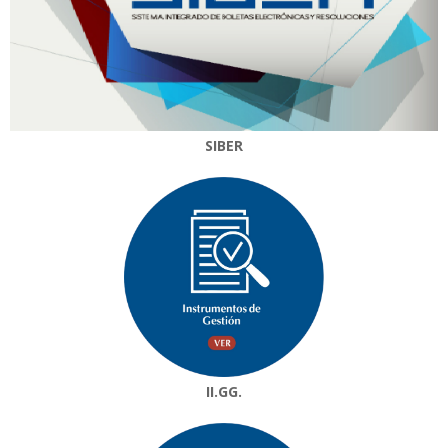
SIBER
II.GG.