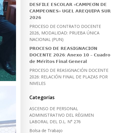
𝗗𝗘𝗦𝗙𝗜𝗟𝗘 𝗘𝗦𝗖𝗢𝗟𝗔𝗥 «𝗖𝗔𝗠𝗣𝗘𝗢́𝗡 𝗗𝗘
𝗖𝗔𝗠𝗣𝗘𝗢𝗡𝗘𝗦» 𝗨𝗚𝗘𝗟 𝗔𝗥𝗘𝗤𝗨𝗜𝗣𝗔 𝗦𝗨𝗥
𝟮𝟬𝟮𝟲
PROCESO DE CONTRATO DOCENTE
2026, MODALIDAD: PRUEBA ÚNICA
NACIONAL (PUN)
𝗣𝗥𝗢𝗖𝗘𝗦𝗢 𝗗𝗘 𝗥𝗘𝗔𝗦𝗜𝗚𝗡𝗔𝗖𝗜𝗢́𝗡
𝗗𝗢𝗖𝗘𝗡𝗧𝗘 𝟮𝟬𝟮𝟲: 𝗔𝗻𝗲𝘅𝗼 𝟭𝟬 – 𝗖𝘂𝗮𝗱𝗿𝗼
𝗱𝗲 𝗠𝗲́𝗿𝗶𝘁𝗼𝘀 𝗙𝗶𝗻𝗮𝗹 𝗚𝗲𝗻𝗲𝗿𝗮𝗹
PROCESO DE REASIGNACIÓN DOCENTE
2026: RELACIÓN FINAL DE PLAZAS POR
NIVELES
Categorías
ASCENSO DE PERSONAL
ADMINISTRATIVO DEL RÈGIMEN
LABORAL DEL D.L. N° 276
Bolsa de Trabajo