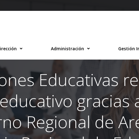
irección
Administración
Gestión I
iones Educativas r
 educativo gracias a
rno Regional de Are