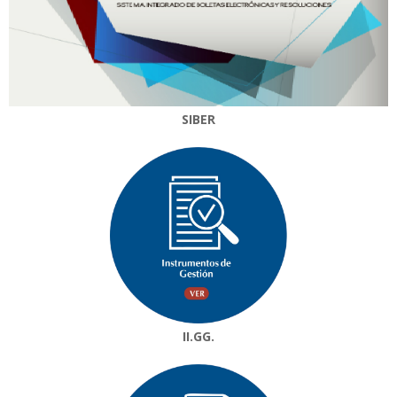
SIBER
II.GG.