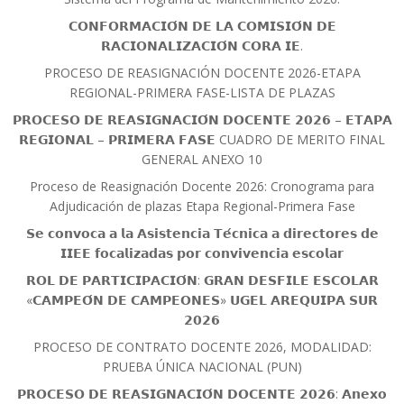
𝗖𝗢𝗡𝗙𝗢𝗥𝗠𝗔𝗖𝗜𝗢́𝗡 𝗗𝗘 𝗟𝗔 𝗖𝗢𝗠𝗜𝗦𝗜𝗢́𝗡 𝗗𝗘
𝗥𝗔𝗖𝗜𝗢𝗡𝗔𝗟𝗜𝗭𝗔𝗖𝗜𝗢́𝗡 𝗖𝗢𝗥𝗔 𝗜𝗘.
PROCESO DE REASIGNACIÓN DOCENTE 2026-ETAPA
REGIONAL-PRIMERA FASE-LISTA DE PLAZAS
𝗣𝗥𝗢𝗖𝗘𝗦𝗢 𝗗𝗘 𝗥𝗘𝗔𝗦𝗜𝗚𝗡𝗔𝗖𝗜𝗢́𝗡 𝗗𝗢𝗖𝗘𝗡𝗧𝗘 𝟮𝟬𝟮𝟲 – 𝗘𝗧𝗔𝗣𝗔
𝗥𝗘𝗚𝗜𝗢𝗡𝗔𝗟 – 𝗣𝗥𝗜𝗠𝗘𝗥𝗔 𝗙𝗔𝗦𝗘 CUADRO DE MERITO FINAL
GENERAL ANEXO 10
Proceso de Reasignación Docente 2026: Cronograma para
Adjudicación de plazas Etapa Regional-Primera Fase
𝗦𝗲 𝗰𝗼𝗻𝘃𝗼𝗰𝗮 𝗮 𝗹𝗮 𝗔𝘀𝗶𝘀𝘁𝗲𝗻𝗰𝗶𝗮 𝗧𝗲́𝗰𝗻𝗶𝗰𝗮 𝗮 𝗱𝗶𝗿𝗲𝗰𝘁𝗼𝗿𝗲𝘀 𝗱𝗲
𝗜𝗜𝗘𝗘 𝗳𝗼𝗰𝗮𝗹𝗶𝘇𝗮𝗱𝗮𝘀 𝗽𝗼𝗿 𝗰𝗼𝗻𝘃𝗶𝘃𝗲𝗻𝗰𝗶𝗮 𝗲𝘀𝗰𝗼𝗹𝗮𝗿
𝗥𝗢𝗟 𝗗𝗘 𝗣𝗔𝗥𝗧𝗜𝗖𝗜𝗣𝗔𝗖𝗜𝗢́𝗡: 𝗚𝗥𝗔𝗡 𝗗𝗘𝗦𝗙𝗜𝗟𝗘 𝗘𝗦𝗖𝗢𝗟𝗔𝗥
«𝗖𝗔𝗠𝗣𝗘𝗢́𝗡 𝗗𝗘 𝗖𝗔𝗠𝗣𝗘𝗢𝗡𝗘𝗦» 𝗨𝗚𝗘𝗟 𝗔𝗥𝗘𝗤𝗨𝗜𝗣𝗔 𝗦𝗨𝗥
𝟮𝟬𝟮𝟲
PROCESO DE CONTRATO DOCENTE 2026, MODALIDAD:
PRUEBA ÚNICA NACIONAL (PUN)
𝗣𝗥𝗢𝗖𝗘𝗦𝗢 𝗗𝗘 𝗥𝗘𝗔𝗦𝗜𝗚𝗡𝗔𝗖𝗜𝗢́𝗡 𝗗𝗢𝗖𝗘𝗡𝗧𝗘 𝟮𝟬𝟮𝟲: 𝗔𝗻𝗲𝘅𝗼