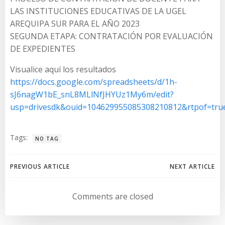
LAS INSTITUCIONES EDUCATIVAS DE LA UGEL
AREQUIPA SUR PARA EL AÑO 2023
SEGUNDA ETAPA: CONTRATACIÓN POR EVALUACIÓN
DE EXPEDIENTES
Visualice aquí los resultados
https://docs.google.com/spreadsheets/d/1h-
sJ6nagW1bE_snL8MLlNfJHYUz1My6m/edit?
usp=drivesdk&ouid=104629955085308210812&rtpof=tru
Tags:
NO TAG
Navegación
Navegación
PREVIOUS ARTICLE
NEXT ARTICLE
de
de
Comments are closed
entradas
entradas