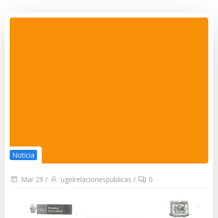
Noticia
Mar 29
/
ugelrelacionespublicas
/
0