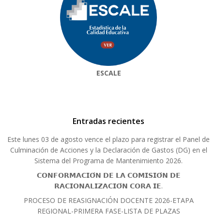
ESCALE
Entradas recientes
Este lunes 03 de agosto vence el plazo para registrar el Panel de
Culminación de Acciones y la Declaración de Gastos (DG) en el
Sistema del Programa de Mantenimiento 2026.
𝗖𝗢𝗡𝗙𝗢𝗥𝗠𝗔𝗖𝗜𝗢́𝗡 𝗗𝗘 𝗟𝗔 𝗖𝗢𝗠𝗜𝗦𝗜𝗢́𝗡 𝗗𝗘
𝗥𝗔𝗖𝗜𝗢𝗡𝗔𝗟𝗜𝗭𝗔𝗖𝗜𝗢́𝗡 𝗖𝗢𝗥𝗔 𝗜𝗘.
PROCESO DE REASIGNACIÓN DOCENTE 2026-ETAPA
REGIONAL-PRIMERA FASE-LISTA DE PLAZAS