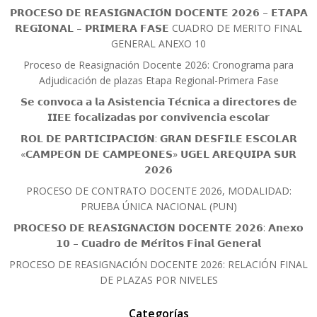
𝗣𝗥𝗢𝗖𝗘𝗦𝗢 𝗗𝗘 𝗥𝗘𝗔𝗦𝗜𝗚𝗡𝗔𝗖𝗜𝗢́𝗡 𝗗𝗢𝗖𝗘𝗡𝗧𝗘 𝟮𝟬𝟮𝟲 – 𝗘𝗧𝗔𝗣𝗔
𝗥𝗘𝗚𝗜𝗢𝗡𝗔𝗟 – 𝗣𝗥𝗜𝗠𝗘𝗥𝗔 𝗙𝗔𝗦𝗘 CUADRO DE MERITO FINAL
GENERAL ANEXO 10
Proceso de Reasignación Docente 2026: Cronograma para
Adjudicación de plazas Etapa Regional-Primera Fase
𝗦𝗲 𝗰𝗼𝗻𝘃𝗼𝗰𝗮 𝗮 𝗹𝗮 𝗔𝘀𝗶𝘀𝘁𝗲𝗻𝗰𝗶𝗮 𝗧𝗲́𝗰𝗻𝗶𝗰𝗮 𝗮 𝗱𝗶𝗿𝗲𝗰𝘁𝗼𝗿𝗲𝘀 𝗱𝗲
𝗜𝗜𝗘𝗘 𝗳𝗼𝗰𝗮𝗹𝗶𝘇𝗮𝗱𝗮𝘀 𝗽𝗼𝗿 𝗰𝗼𝗻𝘃𝗶𝘃𝗲𝗻𝗰𝗶𝗮 𝗲𝘀𝗰𝗼𝗹𝗮𝗿
𝗥𝗢𝗟 𝗗𝗘 𝗣𝗔𝗥𝗧𝗜𝗖𝗜𝗣𝗔𝗖𝗜𝗢́𝗡: 𝗚𝗥𝗔𝗡 𝗗𝗘𝗦𝗙𝗜𝗟𝗘 𝗘𝗦𝗖𝗢𝗟𝗔𝗥
«𝗖𝗔𝗠𝗣𝗘𝗢́𝗡 𝗗𝗘 𝗖𝗔𝗠𝗣𝗘𝗢𝗡𝗘𝗦» 𝗨𝗚𝗘𝗟 𝗔𝗥𝗘𝗤𝗨𝗜𝗣𝗔 𝗦𝗨𝗥
𝟮𝟬𝟮𝟲
PROCESO DE CONTRATO DOCENTE 2026, MODALIDAD:
PRUEBA ÚNICA NACIONAL (PUN)
𝗣𝗥𝗢𝗖𝗘𝗦𝗢 𝗗𝗘 𝗥𝗘𝗔𝗦𝗜𝗚𝗡𝗔𝗖𝗜𝗢́𝗡 𝗗𝗢𝗖𝗘𝗡𝗧𝗘 𝟮𝟬𝟮𝟲: 𝗔𝗻𝗲𝘅𝗼
𝟭𝟬 – 𝗖𝘂𝗮𝗱𝗿𝗼 𝗱𝗲 𝗠𝗲́𝗿𝗶𝘁𝗼𝘀 𝗙𝗶𝗻𝗮𝗹 𝗚𝗲𝗻𝗲𝗿𝗮𝗹
PROCESO DE REASIGNACIÓN DOCENTE 2026: RELACIÓN FINAL
DE PLAZAS POR NIVELES
Categorías