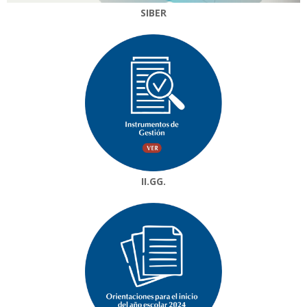
SIBER
II.GG.